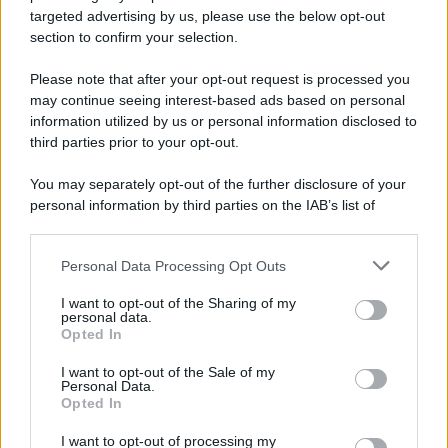
targeted advertising by us, please use the below opt-out
section to confirm your selection.
Please note that after your opt-out request is processed you
may continue seeing interest-based ads based on personal
information utilized by us or personal information disclosed to
third parties prior to your opt-out.
You may separately opt-out of the further disclosure of your
personal information by third parties on the IAB’s list of
downstream participants.
Personal Data Processing Opt Outs
This information may also be disclosed by us to third parties
on the IAB’s List of Downstream Participants that may further
I want to opt-out of the Sharing of my
disclose it to other third parties.
personal data.
Opted In
Please note that this website/app uses one or more Google
services and may gather and store information including but
I want to opt-out of the Sale of my
Personal Data.
not limited to your visit or usage behaviour. You may click to
Opted In
grant or deny consent to Google and its third-party tags to
use your data for below specified purposes in below Google
I want to opt-out of processing my