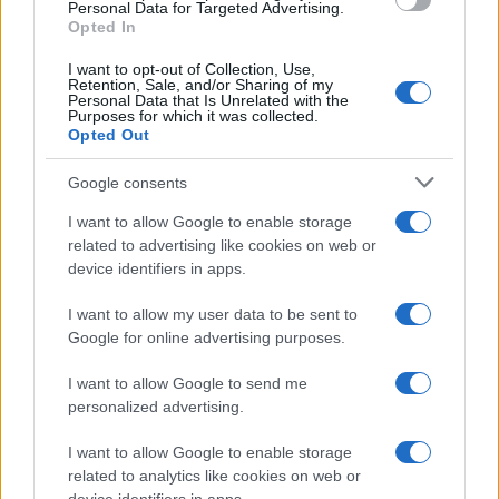
consent section.
Personal Data for Targeted Advertising.
Opted In
I want to opt-out of Collection, Use,
Retention, Sale, and/or Sharing of my
Personal Data that Is Unrelated with the
Purposes for which it was collected.
Opted Out
Google consents
I want to allow Google to enable storage
related to advertising like cookies on web or
device identifiers in apps.
I want to allow my user data to be sent to
Google for online advertising purposes.
I want to allow Google to send me
personalized advertising.
I want to allow Google to enable storage
related to analytics like cookies on web or