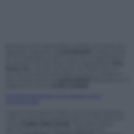
Sembra ormai inarrestabile il balletto di novità che
riguarda il rapporto tra
contribuenti
e Stato. Come
se non bastassero tutte le piccole ma significative
innovazioni che da mesi stanno riguardando
Imu,
Tares, Iva
e chi più ne ha più ne metta, ora una
piccola rivoluzione potrebbe investire, è proprio il
caso di dire, anche gli
automobilisti
alle prese con il
pagamento di una
multa stradale
.
CONTRAVVENZIONI, ECCO COME SI FA A
RISPARMIARE
Forse è noto a pochi infatti che in questo periodo
nelle Commissioni parlamentari è in discussione il
nuovo
Codice della strada
. Tra le altre cose si
discute di come rendere più ragionevoli e