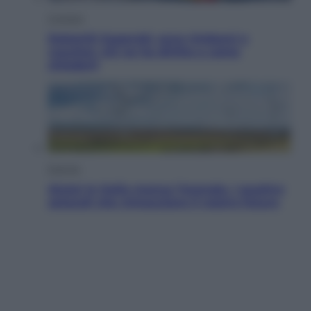
Cronaca
Dolomiti Superski, ecco rimborsi e
voucher: chi ne ha diritto e come
chiederli
Energia
Aiuto! In Italia manca l’energia. I quattro
ostacoli che minacciano il nostro futuro