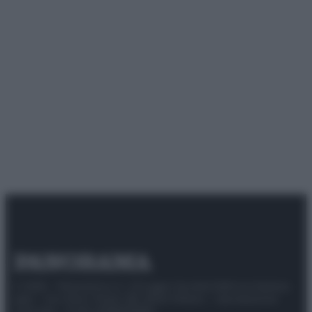
© 2025 – Panorama s.r.l. (Gruppo Società Editrice Italiana
spa) – Via Vittor Pisani 28, 20124 Milano – riproduzione
riservata – P.IVA 10518230965