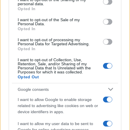
disclose it to other third parties.
personal data.
Opted In
Please note that this website/app uses one or more Google
services and may gather and store information including but
I want to opt-out of the Sale of my
Personal Data.
not limited to your visit or usage behaviour. You may click to
Opted In
grant or deny consent to Google and its third-party tags to
use your data for below specified purposes in below Google
I want to opt-out of processing my
consent section.
Personal Data for Targeted Advertising.
Opted In
I want to opt-out of Collection, Use,
Retention, Sale, and/or Sharing of my
Personal Data that Is Unrelated with the
Purposes for which it was collected.
Opted Out
Google consents
I want to allow Google to enable storage
related to advertising like cookies on web or
device identifiers in apps.
I want to allow my user data to be sent to
Google for online advertising purposes.