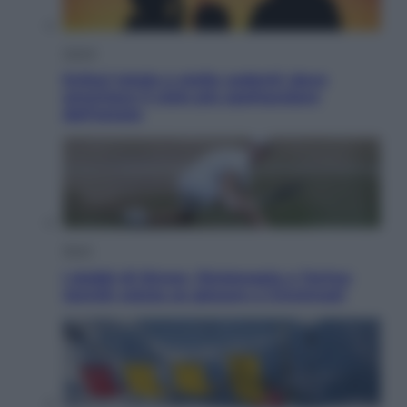
Viaggi
Eclissi totale e stelle cadenti: dove
ammirare il cielo più spettacolare
dell’estate
Sport
I dubbi di Sinner, fisioterapia a Torino:
Jannik valuta se giocare a Cincinnati