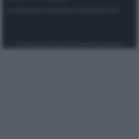
Attualità
Lifestyle
Moda
Video
Podcast
Abbonati
Preferenze Privacy
Privacy Policy
Cookie Policy
Note legali