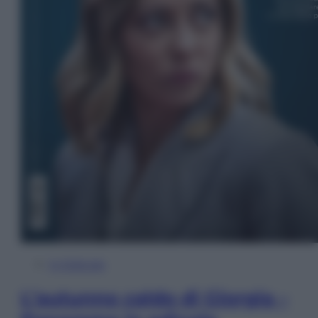
In Edicola
L’autunno caldo di Giorgia –