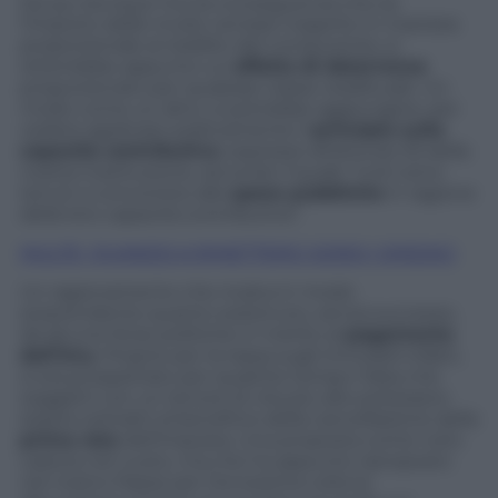
Da qui dunque l’ovvia conseguenza che se
l’importo delle multe venisse inasprito in maniera
proporzionale al reddito del conducente, si
otterrebbe appunto un
effetto di deterrenza
proporzionato per qualsiasi classe reddituale. Un
modo come un altro, si potrebbe aggiungere, per
vedere applicato praticamente il
principio sulla
capacità contributiva
, espresso all’articolo 53 della
nostra Costituzione, secondo il quale “tutti sono
tenuti a concorrere alle
spese pubbliche
in ragione
della loro capacità contributiva”.
MULTE, QUANDO A RIMETTERCI SONO I SINDACI
Un ragionamento che ricalca in modo
sorprendente quanto sostenuto, senza successo,
da alcune forze politiche in merito al
pagamento
dell’Imu
. Proprio per la tassa sugli immobili infatti,
si era prospettato per qualche tempo l’idea che
soggetti con un tenore di vita più alto potessero
essere sottratti al beneficio della cancellazione della
prima rata
dell’imposta. Una proposta come noto
caduta nel vuoto, ma che ha appunto riproposto
nel nostro Paese per l’ennesima volta la