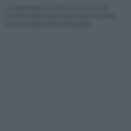
La proposta è contenuta nel nuovo
Codice della strada ed è stata lanciata
dal sottosegretario D’Angelis