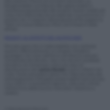
discussione intorno al concetto secondo cui
bisognerebbe contribuire alle spese statali in
maniera proporzionale alle proprie risorse reddituali.
Cosa che d’altronde sta accadendo nuovamente in
queste ore, in seguito alla proposta di far pagare la
Tares, la nuova tassa sui rifiuti, anch’essa in base
all’Isee.
REDDITI, GLI EFFETTI DEL NUOVO ISEE
Peccato però che in Italia stabilire con certezza
quanto effettivamente un singolo cittadino
guadagni nel corso dell’anno sembra la cosa più
complicata da rilevare, visto che da anni qualsiasi
tentativo di richiamare criteri più equi di
distribuzione del
carico fiscale
si sono infranti nel
nulla. Facile prevedere allora che l’idea lanciata dal
sottosegretario D’Angelis possa trasformarsi ancora
una volta in una bolla di sapone, utile solo a finire
nell’archivio delle buone intenzioni. Staremo a
vedere.
© Riproduzione Riservata