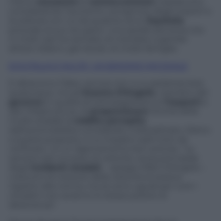
meno
vessatorie
le
contravvenzioni
, soprattutto
considerando l’aumento vertiginoso degli importi e
la solerzia con cui da qualche anno
Equitalia
procede al suo recupero. Una spirale perversa che
in molti casi ha rischiato di mandare a gambe
all’aria i bilanci, già risicati, di molte famiglie.
EQUITALIA E MULTE, UN BINOMIO MICIDIALE
E allora ecco l’idea, venuta non a un parlamentare
qualunque, ma ad
Erasmo D’Angelis
, membro del
governo
in qualità di sottosegretario ai
Trasporti
e
alle Infrastrutture, di
proporzionare
l’entità delle
multe stradali al
reddito percepito
dall’automobilista considerato indisciplinato. Dietro
a questa proposta, il cui impatto sarà tutto da
verificare, c’è un ragionamento ben preciso. “Le
sanzioni per eccesso di velocità, causa principale
degli
incidenti stradali
, – spiega infatti D’Angelis –
crescono al crescere della velocità eccessiva
rispetto alla norma, ma se sono uguali per tutti i
cittadini non avranno lo stesso potere di
deterrenza”.