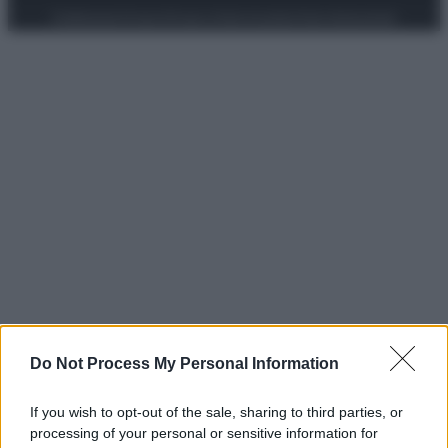
Preferenze Privacy
Privacy Policy
Cookie Policy
Note legali
Do Not Process My Personal Information
If you wish to opt-out of the sale, sharing to third parties, or
processing of your personal or sensitive information for