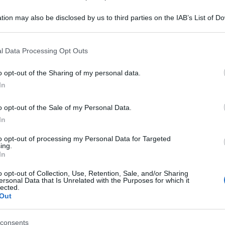
lancio, ma il rischio boomerang è alto
tion may also be disclosed by us to third parties on the IAB’s List of 
 that may further disclose it to other third parties.
 that this website/app uses one or more Google services and may gath
l Data Processing Opt Outs
including but not limited to your visit or usage behaviour. You may click 
 to Google and its third-party tags to use your data for below specifi
o opt-out of the Sharing of my personal data.
ogle consent section.
In
o opt-out of the Sale of my Personal Data.
In
to opt-out of processing my Personal Data for Targeted
ing.
In
o opt-out of Collection, Use, Retention, Sale, and/or Sharing
ersonal Data that Is Unrelated with the Purposes for which it
lected.
 Chigi guarda alle banche come al bancomat
Out
trozzare famiglie e imprese, oggi sono diventate il
ge di bilancio. Un «pizzicotto», lo ha definito
 di Rimini. Ma adesso il pizzicotto rischia di
consents