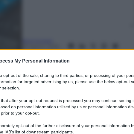
Nino Sunseri
28 Agosto 2025
–
Lettura: 4 minuti
ocess My Personal Information
to opt-out of the sale, sharing to third parties, or processing of your per
formation for targeted advertising by us, please use the below opt-out s
 selection.
 that after your opt-out request is processed you may continue seeing i
ased on personal information utilized by us or personal information dis
 prior to your opt-out.
nti preferite
rately opt-out of the further disclosure of your personal information by
te: il governo guarda ancora alle
he IAB’s list of downstream participants.