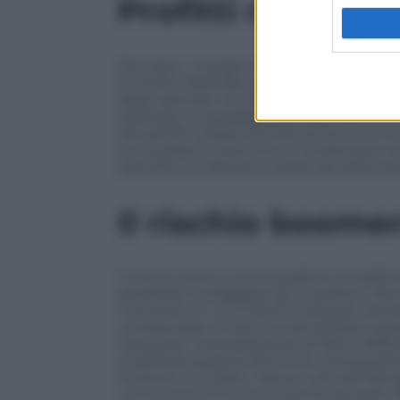
Profitti record e
Del resto, i margini oggi ci sono. I bilanc
la stretta della Bce ha gonfiato gli utili
degli azionisti, tra dividendi e riacquisti
esempio, ha guadagnato oltre l’80%. È l
dei sacrifici possa toccare anche a chi 
sui buyback, insomma, si vende bene anc
azionisti e si liberano risorse da destinar
Il rischio boome
Il rischio, però, è che il prelievo si tra
potrebbe scoraggiare gli investitori, fr
momento in cui il listino milanese semb
compensare, le banche dovrebbero alza
riacquisto, neutralizzando di fatto l’eff
si ipotizza qualche forma di controparti
incentivi al credito. Misure utili alle fam
come prova di buona volontà da parte 