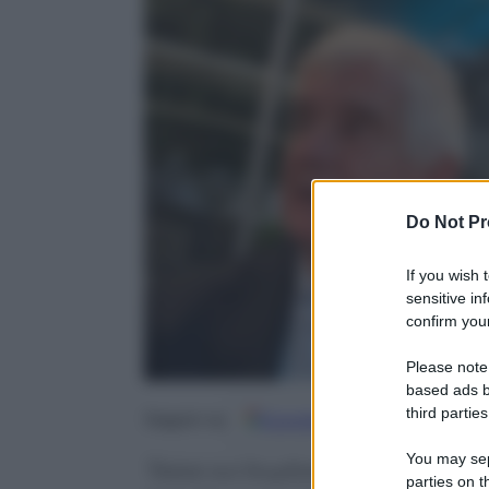
Do Not Pr
If you wish 
sensitive in
confirm your
Please note
based ads b
third parties
Google
Discover
Fo
Seguici su
You may sepa
Tassa sui buyback e Dta congela
parties on t