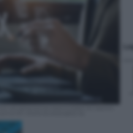
Le
an calculating business balance prepare tax reduction.
such as VAT, income tax and property tax.