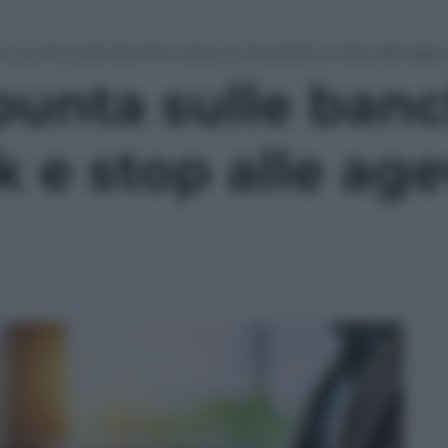
no punta sulle banche: tassa sui buyback e stop alle agevo
punta sulle banc
 e stop alle age