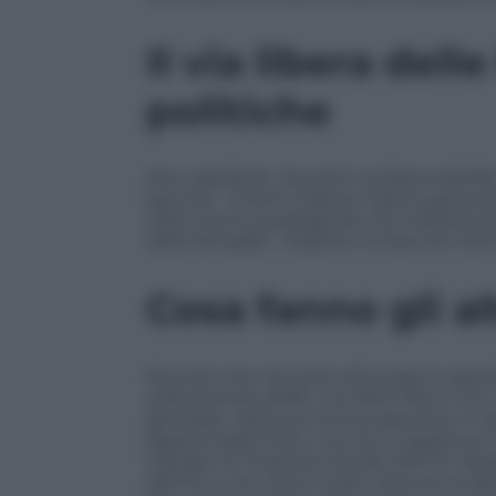
Il via libera del
politiche
Non sarà facile. Servirà il via libera de
banche”. Intanto Matteo Salvini getta b
2024 hanno guadagnato 46 miliardi poss
delle famiglie». Tradotto: le banche hann
Cosa fanno gli al
Peccato che nel resto d’Europa lo spartit
stata portata all’8%, ma Oltre Reno no
generale, nessuna misura specifica. In Sp
appena dello 0,2%, ma non si applica ai r
Irlanda c’è l’imposta di bollo dell’1%. Neg
dell’1% e non tocca i piani riservati ai dip