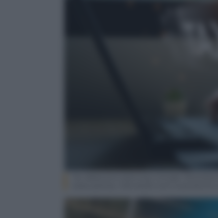
Tax deduction planning concept. Businessm
taxes paid by individuals and corporations 