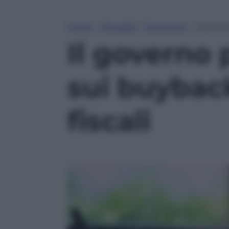
Home
»
Attualità
»
Economia
»
Il gover
Il governo 
sui buyback
fiscali