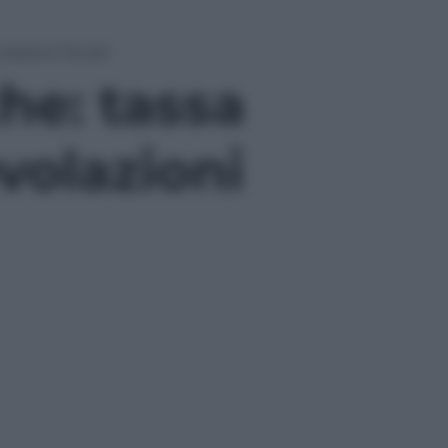
lazioni fiscali
he: tassa
volazioni