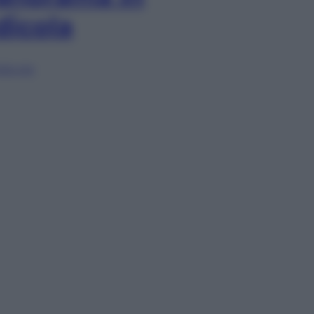
dicola
lia ora