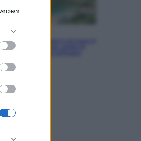
Downstream
er and store
Viaggi
to grant or
La Thailandia segreta è sul mare: 8
ed purposes
luoghi tra delfini rosa, grotte di
smeraldo e villaggi sull’acqua