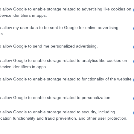
o allow Google to enable storage related to advertising like cookies on
 è una tassa sui buyback, quei riacquisti di azioni
evice identifiers in apps.
nno sorridere gli azionisti perché sostengono le
esta infatti congelata per un altro anno – il terzo di
o allow my user data to be sent to Google for online advertising
ite attive convertibili in crediti fiscali, con cui il
s.
 tra il 2025 e il 2026.
to allow Google to send me personalized advertising.
 Borsa e il timore
o allow Google to enable storage related to analytics like cookies on
evice identifiers in apps.
o allow Google to enable storage related to functionality of the website
oli bancari hanno frenato, dopo giorni di alta
litica francese. Monte dei Paschi e Intesa perdono
 niente tragedie, ma il segnale è chiaro. Gli
o allow Google to enable storage related to personalization.
anche se, va detto, una tassa sui buyback non
: per non sembrare discriminatoria dovrebbe
o allow Google to enable storage related to security, including
Ed è proprio questa incognita che rende lo scenario
cation functionality and fraud prevention, and other user protection.
mmaginare.