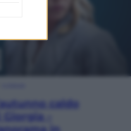
In Edicola
’autunno caldo
i Giorgia –
anorama in