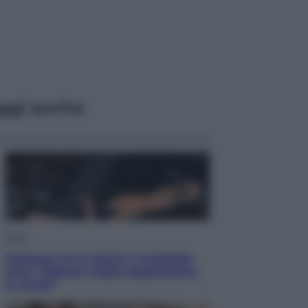
ggi anche
Sport
Pellacani fa la storia: 5 medaglie
d’oro “Adesso voglio raggiungere
le cinesi”