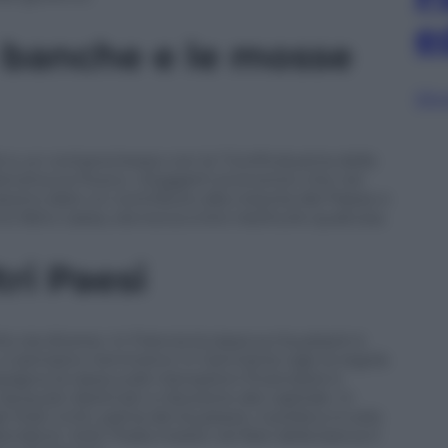
e
le banche e le mosse
Sfog
ll’Abi e un compromesso con la “Confindustria delle
enzina sul fuoco: «Soggetti economici che nel
ono dare un contributo alla crescita del Paese e
o fatto cassa, ora tocca a loro restituire qualcosa.
tri Paesi
o sia diverso. In Francia la tassa sui buyback è
n ci pensano nemmeno: in Germania vige la regola
agna la tassa sulle transazioni finanziarie è
iacquisti destinati a riduzione del capitale. In
li Stati Uniti, patria dei buyback, il prelievo è solo
endenti. Solo l’Italia insiste nel fare della banca il