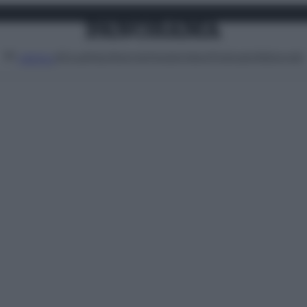
Attualità
Lifestyle
Moda
Video
Podcast
Abbonati
MENU