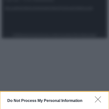
riservata – P.IVA 10518230965
Attualità
Lifestyle
Moda
Video
Podcast
Abbonati
Preferenze Privacy
Privacy Policy
Cookie Policy
Note legali
Do Not Process My Personal Information