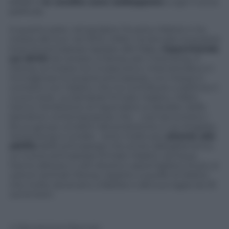
dollari e
le vendite sono raddoppiate
a ogni nuova
pellicola.
A quanto pare, nel perdere l’incarico Mattel ci ha
messo del suo: nel 2013, infatti, ha lanciato la propria
linea di principesse ispirate alle fiabe,
risparmiando
sui diritti
da versare a Disney per il licensing. A
Disney, la mossa non è piaciuta e, intenzionata a ri-
immaginare le proprie principesse, si è messa in
contatto con Hasbro che ha contribuito a definire il
nuovo look. Le bambole firmate Hasbro, infatti,
hanno l’ambizione di rispondere ai desideri delle
bambine contemporanee che – così raccontano i
focus group condotti dal produttore a Los Angeles,
Hong Kong e Londra – sono molto più
attente alle
abilità
delle principesse che al loro abbigliamento.
Le nuove principesse firmate Hasbro, dunque,
hanno altezze e volti diversi e assomigliano di più ai
cartoni animati Disney rispetto a quelle di Mattel
che molto dovevano a Barbie e alla sua taglia da 30
centimetri.
© Riproduzione Riservata