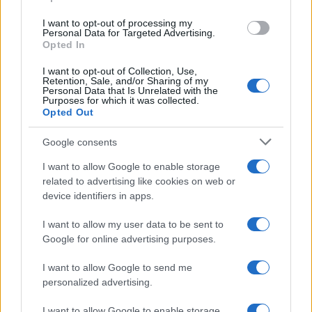
grant or deny consent to Google and its third-party tags to
use your data for below specified purposes in below Google
I want to opt-out of processing my
consent section.
Personal Data for Targeted Advertising.
Opted In
I want to opt-out of Collection, Use,
Retention, Sale, and/or Sharing of my
Personal Data that Is Unrelated with the
Purposes for which it was collected.
Opted Out
Google consents
I want to allow Google to enable storage
related to advertising like cookies on web or
device identifiers in apps.
I want to allow my user data to be sent to
Google for online advertising purposes.
I want to allow Google to send me
personalized advertising.
I want to allow Google to enable storage