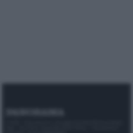
© 2025 – Panorama s.r.l. (Gruppo Società Editrice Italiana
spa) – Via Vittor Pisani 28, 20124 Milano – riproduzione