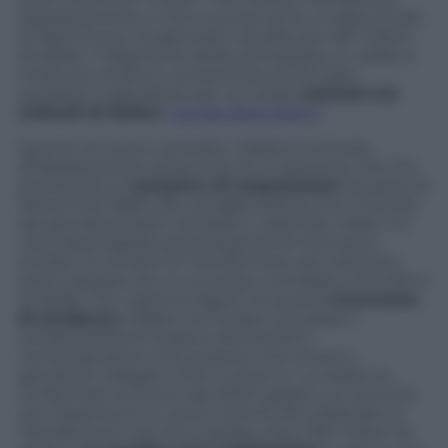
separatamente e che lo scorso anno, in base ai dati
di Npd Group, ha generato vendite per 531 milioni
di dollari. Il segmento delle principesse, in realtà, è
molto più ampio e comprende anche abiti,
accessori e giocattoli, per un totale
valutato 5,5
miliardi di dollari
,
ricorda
Bloomberg
.
Quanto al nuovo contratto, Hasbro è arrivata
all’assegnazione al termine di un percorso che l’ha
portata da un
tentativo di acquisizione
da parte di
Mattel (nel 1996) alla consapevolezza che il mondo
dei giocattoli fosse cambiato. L’azienda, infatti, ha
visto assottigliare pericolosamente le proprie
entrate: le vendite di Transformers, per esempio,
erano passate da un successo mondiale a 25 milioni
di dollari. Per capire le ragioni di questa
inversione
di tendenza
, Hasbro ha iniziato a studiare i
comportamenti di gioco dei bambini
contemporanei e ha scoperto che amano i
giocattoli collegati a film e show tv. La realtà ha
confermato la teoria. Nel 2007, grazie a un accordo
con Paramount, è uscito il primo film dedicato ai
Transformers che ha incassato oltre 700 milioni di