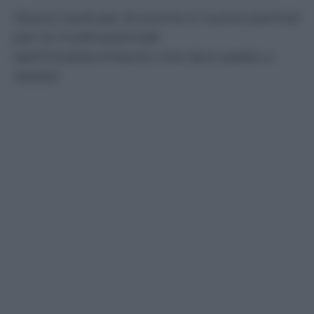
Nuovo look per le eroine e nuovo partner
per la multinazionale
dell’intrattenimento che dice addio a
Mattel