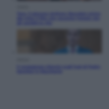
Cinema
Tony, il giovane Anthony Bourdain prima
del mito: il film che racconta l’estate che
gli cambiò la vita
Opinioni
Il vergognoso silenzio sugli hub di Pedro
Sanchez in Mauritania