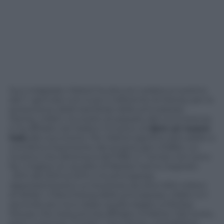
Suo malgrado, Mattel ha dovuto cedere lo scettro:
dal 1° gennaio non è più il referente di Disney per la
produzione delle bambole delle principesse.
Disney, infatti, ha scelto di passare alla concorrenza
e ha affidato ad Hasbro l’incarico di
dare un nuovo
look
alle sue eroine. Per Mattel significa dire addio a
una fetta importante del proprio giro d’affari, un
incarico che deteneva dal 1996. E i tempi non sono
fra i migliori: le vendite di Barbie hanno segnato
-20% dal 2012 al 2014 e le principesse
rappresentavano un business da oltre 500 milioni
di dollari. Il franchising delle principesse, infatti, è il
secondo più ricco dopo quello legato a Mickey
Mouse che resta ancora affidato a Mattel. Dal conto,
però, è esclusa “Frozen” che Disney contabilizza