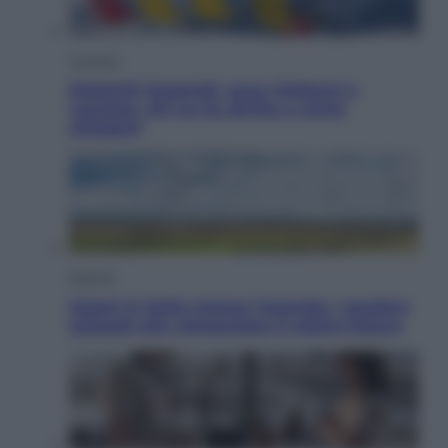
Cronaca
Dolomiti Superski, ecco rimborsi e
voucher: chi ne ha diritto e come
chiederli
Energia
Aiuto! in Italia manca l’energia. I quattro
ostacoli che minacciano il nostro futuro