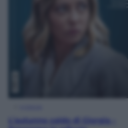
In Edicola
L’autunno caldo di Giorgia –