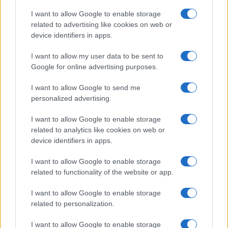
I want to allow Google to enable storage
related to advertising like cookies on web or
device identifiers in apps.
I want to allow my user data to be sent to
Google for online advertising purposes.
I want to allow Google to send me
personalized advertising.
I want to allow Google to enable storage
related to analytics like cookies on web or
device identifiers in apps.
I want to allow Google to enable storage
related to functionality of the website or app.
I want to allow Google to enable storage
related to personalization.
I want to allow Google to enable storage