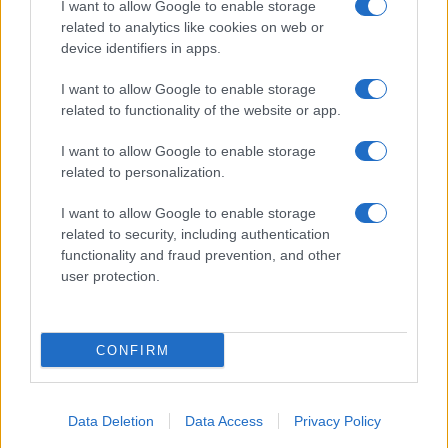
I want to allow Google to enable storage
related to analytics like cookies on web or
device identifiers in apps.
I want to allow Google to enable storage
related to functionality of the website or app.
I want to allow Google to enable storage
related to personalization.
I want to allow Google to enable storage
related to security, including authentication
functionality and fraud prevention, and other
user protection.
CONFIRM
Data Deletion
Data Access
Privacy Policy