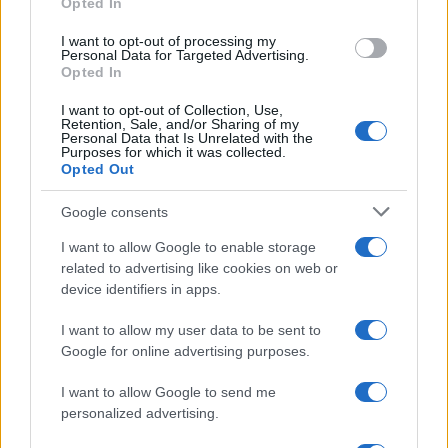
Opted In
grant or deny consent to Google and its third-party tags to
use your data for below specified purposes in below Google
I want to opt-out of processing my
consent section.
Personal Data for Targeted Advertising.
Opted In
I want to opt-out of Collection, Use,
Retention, Sale, and/or Sharing of my
Personal Data that Is Unrelated with the
Purposes for which it was collected.
Opted Out
Google consents
I want to allow Google to enable storage
related to advertising like cookies on web or
device identifiers in apps.
I want to allow my user data to be sent to
Google for online advertising purposes.
I want to allow Google to send me
personalized advertising.