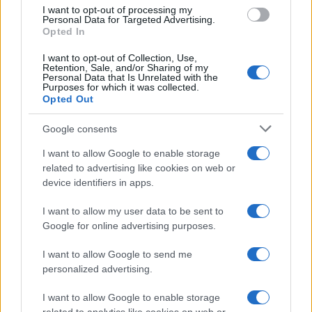
use your data for below specified purposes in below Google
I want to opt-out of processing my
consent section.
Personal Data for Targeted Advertising.
Opted In
I want to opt-out of Collection, Use,
Retention, Sale, and/or Sharing of my
Personal Data that Is Unrelated with the
Purposes for which it was collected.
Opted Out
Google consents
I want to allow Google to enable storage
related to advertising like cookies on web or
device identifiers in apps.
I want to allow my user data to be sent to
Google for online advertising purposes.
I want to allow Google to send me
personalized advertising.
I want to allow Google to enable storage