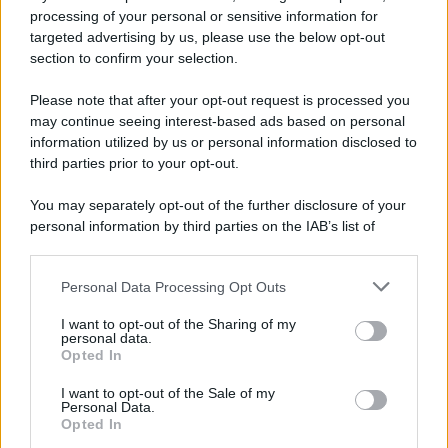
processing of your personal or sensitive information for
targeted advertising by us, please use the below opt-out
section to confirm your selection.
Please note that after your opt-out request is processed you
may continue seeing interest-based ads based on personal
information utilized by us or personal information disclosed to
third parties prior to your opt-out.
You may separately opt-out of the further disclosure of your
personal information by third parties on the IAB’s list of
downstream participants.
Personal Data Processing Opt Outs
This information may also be disclosed by us to third parties
on the IAB’s List of Downstream Participants that may further
I want to opt-out of the Sharing of my
disclose it to other third parties.
personal data.
Opted In
Please note that this website/app uses one or more Google
services and may gather and store information including but
I want to opt-out of the Sale of my
Personal Data.
not limited to your visit or usage behaviour. You may click to
Opted In
grant or deny consent to Google and its third-party tags to