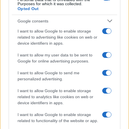
Purposes for which it was collected.
Opted Out
Google consents
I want to allow Google to enable storage
related to advertising like cookies on web or
device identifiers in apps.
I want to allow my user data to be sent to
Google for online advertising purposes.
I want to allow Google to send me
personalized advertising.
I want to allow Google to enable storage
related to analytics like cookies on web or
device identifiers in apps.
I want to allow Google to enable storage
related to functionality of the website or app.