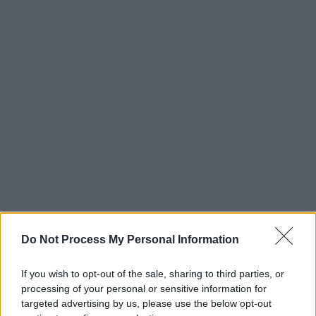
Do Not Process My Personal Information
If you wish to opt-out of the sale, sharing to third parties, or
processing of your personal or sensitive information for
targeted advertising by us, please use the below opt-out