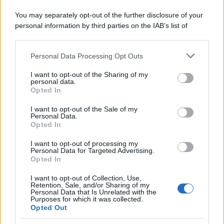
You may separately opt-out of the further disclosure of your
personal information by third parties on the IAB’s list of
downstream participants.
Personal Data Processing Opt Outs
This information may also be disclosed by us to third parties
on the IAB’s List of Downstream Participants that may further
I want to opt-out of the Sharing of my
disclose it to other third parties.
personal data.
Opted In
Please note that this website/app uses one or more Google
services and may gather and store information including but
I want to opt-out of the Sale of my
Personal Data.
not limited to your visit or usage behaviour. You may click to
Opted In
grant or deny consent to Google and its third-party tags to
use your data for below specified purposes in below Google
I want to opt-out of processing my
consent section.
Personal Data for Targeted Advertising.
Opted In
I want to opt-out of Collection, Use,
Retention, Sale, and/or Sharing of my
Personal Data that Is Unrelated with the
Purposes for which it was collected.
Opted Out