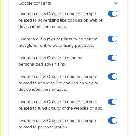
Google consents
I want to allow Google to enable storage
related to advertising like cookies on web or
device identifiers in apps.
I want to allow my user data to be sent to
Google for online advertising purposes.
I want to allow Google to send me
personalized advertising.
I want to allow Google to enable storage
related to analytics like cookies on web or
device identifiers in apps.
I want to allow Google to enable storage
related to functionality of the website or app.
I want to allow Google to enable storage
related to personalization.