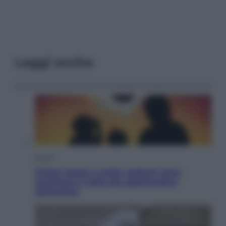
Leggi anche
Viaggi
Eclissi totale e stelle cadenti: dove
ammirare il cielo più spettacolare
dell’estate