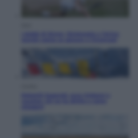
Sport
I dubbi di Sinner, fisioterapia a Torino:
Jannik valuta se giocare a Cincinnati
Cronaca
Dolomiti Superski, ecco rimborsi e
voucher: chi ne ha diritto e come
chiederli