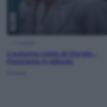
In Edicola
L’autunno caldo di Giorgia –
Panorama in edicola
Sfoglia ora