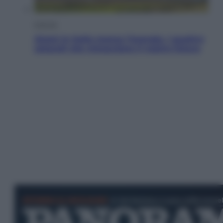
Energia
Aiuto! In Italia manca l’energia. I quattro
ostacoli che minacciano il nostro futuro