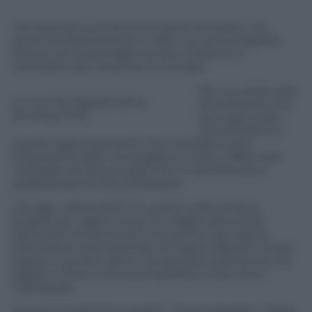
Ho trascorso una decina di giorni al riposo, ma
anche di divertimento e relax con la mia ragazza
Elena e la mia famiglia, tempo utilissimo e
necessario per ricaricare le energie.
Per cui, posso dire
Io e la mia ragazza Elena.
sicuramente che
Bowling Time
sono già molto
concentrato su
questo appuntamento che considero il più
importante della mia stagione; il Giro, infatti, sarà
corredato da alcune gare che mi aiuteranno a
perfezionare la mia condizione.
Da oggi, riattaccherò il numero sulla schiena,
proprio per capire come ho reagito alle prime
settimane di lavoro ed il mio primo test sarà la
Settimana Internazionale di Coppi e Bartali: cinque
tappe in quattro giorni, da giovedì a domenica, tre
tappe in linea, una cronosquadre e una crono
individuale.
Quindi, si parte! O si riparte!…Come preferite. Il 2014