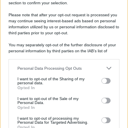
section to confirm your selection.
Please note that after your opt-out request is processed you
may continue seeing interest-based ads based on personal
information utilized by us or personal information disclosed to
third parties prior to your opt-out.
You may separately opt-out of the further disclosure of your
personal information by third parties on the IAB’s list of
downstream participants.
Personal Data Processing Opt Outs
This information may also be disclosed by us to third parties
on the IAB’s List of Downstream Participants that may further
I want to opt-out of the Sharing of my
disclose it to other third parties.
personal data.
Opted In
Please note that this website/app uses one or more Google
services and may gather and store information including but
I want to opt-out of the Sale of my
Personal Data.
not limited to your visit or usage behaviour. You may click to
Opted In
grant or deny consent to Google and its third-party tags to
use your data for below specified purposes in below Google
I want to opt-out of processing my
consent section.
Personal Data for Targeted Advertising.
Opted In