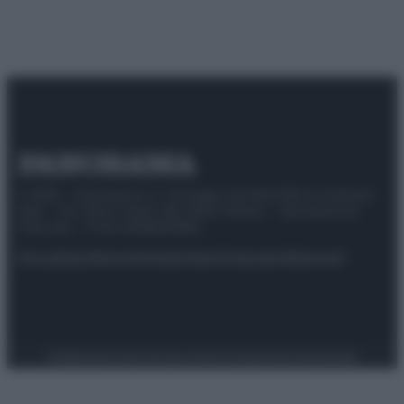
© 2025 – Panorama s.r.l. (Gruppo Società Editrice Italiana
spa) – Via Vittor Pisani 28, 20124 Milano – riproduzione
riservata – P.IVA 10518230965
Attualità
Lifestyle
Moda
Video
Podcast
Abbonati
Preferenze Privacy
Privacy Policy
Cookie Policy
Note legali