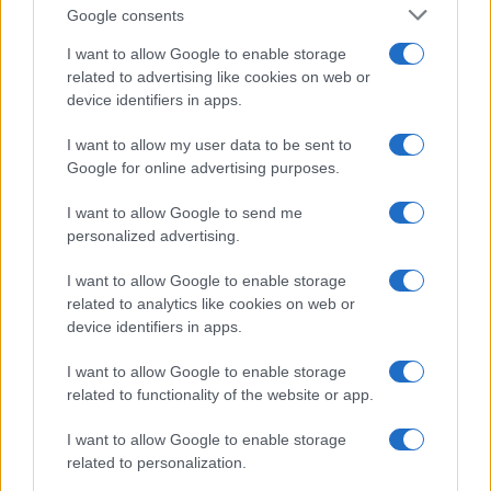
Google consents
I want to allow Google to enable storage
related to advertising like cookies on web or
device identifiers in apps.
I want to allow my user data to be sent to
Google for online advertising purposes.
I want to allow Google to send me
personalized advertising.
I want to allow Google to enable storage
related to analytics like cookies on web or
device identifiers in apps.
I want to allow Google to enable storage
related to functionality of the website or app.
I want to allow Google to enable storage
related to personalization.