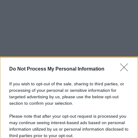
Do Not Process My Personal Information
If you wish to opt-out of the sale, sharing to third parties, or
processing of your personal or sensitive information for
targeted advertising by us, please use the below opt-out
section to confirm your selection.
Please note that after your opt-out request is processed you
may continue seeing interest-based ads based on personal
information utilized by us or personal information disclosed to
third parties prior to your opt-out.