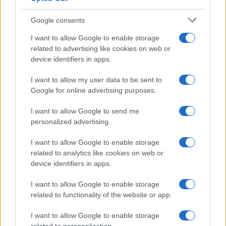
Google consents
I want to allow Google to enable storage
related to advertising like cookies on web or
device identifiers in apps.
I want to allow my user data to be sent to
Google for online advertising purposes.
I want to allow Google to send me
personalized advertising.
I want to allow Google to enable storage
related to analytics like cookies on web or
device identifiers in apps.
I want to allow Google to enable storage
related to functionality of the website or app.
I want to allow Google to enable storage