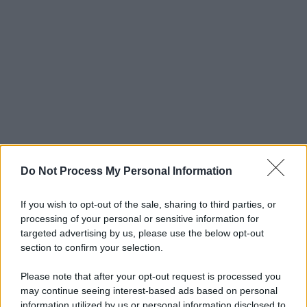
Do Not Process My Personal Information
If you wish to opt-out of the sale, sharing to third parties, or
processing of your personal or sensitive information for
targeted advertising by us, please use the below opt-out
section to confirm your selection.
Please note that after your opt-out request is processed you
may continue seeing interest-based ads based on personal
information utilized by us or personal information disclosed to