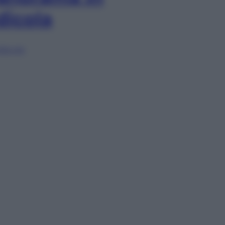
dicola
lia ora