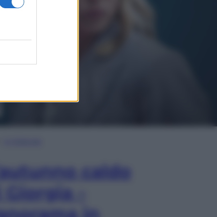
In Edicola
’autunno caldo
i Giorgia –
anorama in