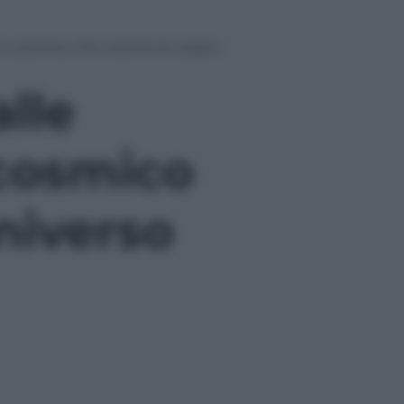
 cosmico che riscrive le origini
lle
 cosmico
universo