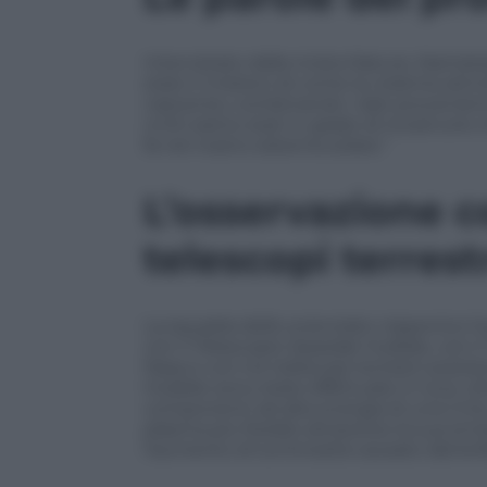
Intervistato dalla rivista Nature, Namekat
stato il mistero di come la violenta atti
nascente; combinando i dati provenienti
Uniti siamo stati in grado di ricostruir
fa nel nostro sistema solare.”
L’osservazione c
telescopi terrest
La squadra dello scienziato nipponico h
con il Telescopio Spaziale Hubble, con il
Nasa e con tre telescopi terrestri posizi
Hubble sono state effettuate in luce ultr
componenti ad alta energia di una Cme, 
plasma più freddo attraverso la sua emis
l’aumento di luminosità causato dal bri