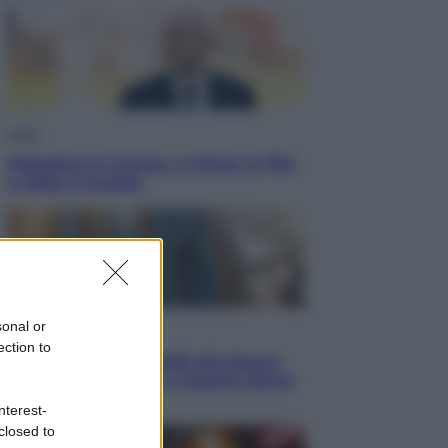
Sport
Infantino in trincea, si tiene la Fifa
e sfida il mondo
sonal or
Economia
ection to
Pensione agosto 2026 più bassa:
chi rischia il taglio e quanto dovrà
restituire
nterest-
closed to