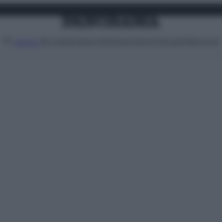
Attualità
Lifestyle
Moda
Video
Podcast
Abbonati
MENU