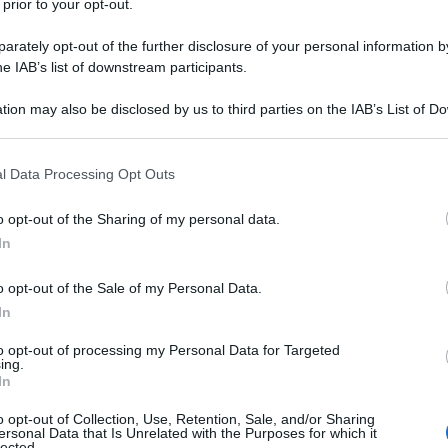
 prior to your opt-out.
rately opt-out of the further disclosure of your personal information by
he IAB’s list of downstream participants.
tion may also be disclosed by us to third parties on the IAB’s List of 
 that may further disclose it to other third parties.
bituati a considerare negativi per i loro effetti su
 that this website/app uses one or more Google services and may gath
l Data Processing Opt Outs
rebbero invece favorire la nascita della vita sui
including but not limited to your visit or usage behaviour. You may click 
re la conseguenza di uno di questi eventi.
 to Google and its third-party tags to use your data for below specifi
o opt-out of the Sharing of my personal data.
ogle consent section.
In
llari che creano la
o opt-out of the Sale of my Personal Data.
In
to opt-out of processing my Personal Data for Targeted
ing.
sservata nella sua interezza un’espulsione di massa
In
la, rivelando che quando queste violente esplosioni
ontengono abbastanza energia da poter innescare la
o opt-out of Collection, Use, Retention, Sale, and/or Sharing
n orbita. E le stelle giovani possono essere molto
ersonal Data that Is Unrelated with the Purposes for which it
 almeno secondo la fisica che conosciamo. Del
lected.