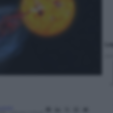
Le
cchetti
025
– Lettura: 4 minuti