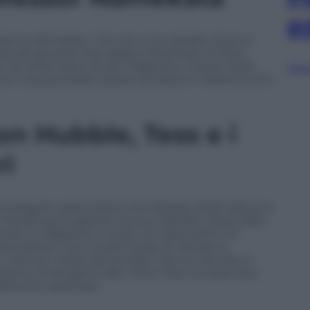
e
a ha dichiarato: “Ciò che ci ha ispirato di più è
vità del giovane Sole abbia influenzato la Terra
 da osservatori situati Giappone, Corea e Stati
Sfog
e che cosa potrebbe essere accaduto miliardi di anni
on Hubble, Tess e i
ri
a eseguito osservazioni simultanee di EK Draconis
 Transiting Exoplanet Survey Satellite (Tess) della
onati in Giappone e Corea. Le osservazioni di
avioletta, il che ha permesso di rilevare le
mentre i telescopi terrestri hanno tracciato il
sione di idrogeno-alfa. Infine Tess ha osservato
llamento associato.