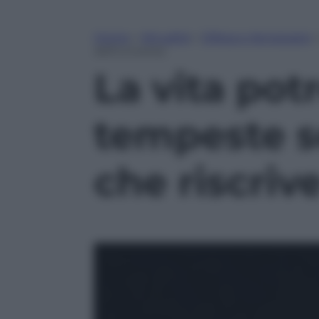
Home
»
Attualità
»
Difesa e Aerospazio
dell’universo
La vita pot
tempeste so
che riscrive