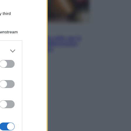
 third
Economia
Downstream
Capsule e cialde del caffè, dal 12
agosto cambia la differenziata:
er and store
ecco dove si buttano
to grant or
ed purposes