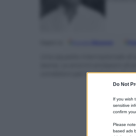
Google
Discover
Fo
Seguici su
Una squadra internazionale di s
teoria. Le enormi emissioni di e
condizioni per lo sviluppo di o
Do Not Pr
If you wish 
sensitive in
confirm your
Please note
based ads b