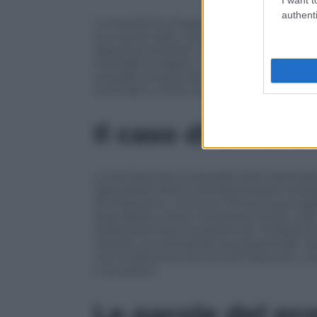
authenti
L’umanità ha imparato a osservare tale
sul nostro Sole, ma su stelle lontane essi
telescopi terrestri che osservano le lun
d’idrogeno legato a un atomo di carboni
energia emesso da stelle giovani durante
scienziati, è stato quello di cercare il ril
Il caso di EK Dra
Lo sta facendo la squadra internazional
Namekata dell’Università di Kyoto analiz
EK Draconis e si trova a 112 anni luce dal
essa abbia un’età compresa tra 50 e 125
stella destinata a esistere per miliardi d
mostra una temperatura superficiale molt
che la distanza tra noi e EK Draconis ci
è accaduto.
Le parole del p