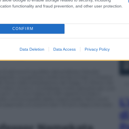
cation functionality and fraud prevention, and other user protection.
 fenomeno (in sigla definito Cme), quando avviene
 sono più difficili da individuare. Ciononostante, i
ghezze d’onda tipiche dell’idrogeno-alfa (atomi
o alfa), hanno rilevato plasma freddo e a bassa
CONFIRM
 le Cme. E il passo successivo a questo, per gli
ascio di Cme delle stelle giovani.
Data Deletion
Data Access
Privacy Policy
conis
e di astronomi guidato dal professor Kosuke
zando una giovane stella simile al Sole: si chiama
la Terra nella costellazione del Drago. Si ritiene che
 milioni di anni, considerata molto giovane per una
i anni. Ha una massa di 0,95 rispetto al Sole e
L
o vicina a quella della nostra stella. Ma è ovvio
 fa osservare un evento ben 112 anni dopo che esso
d
P
rofessor Namekata