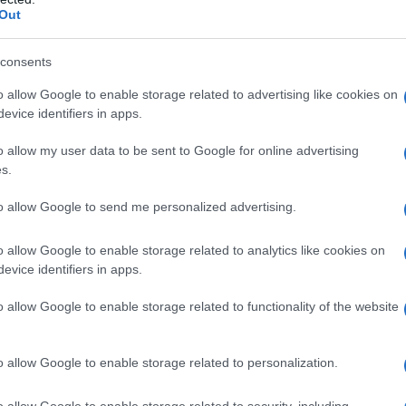
l nostro Sole, esso pare emettesse brillamenti di
Out
ale molto più potenti e frequenti rispetto a
consents
ante un’espulsione di
o allow Google to enable storage related to advertising like cookies on
evice identifiers in apps.
o allow my user data to be sent to Google for online advertising
s.
conseguente brillamento si verificano quando le
to allow Google to send me personalized advertising.
 un’altra stella si spezzano rilasciando un’enorme
esse si riconnettano. Tale energia si manifesta
uperficie del Sole o della stella e può sollevare
o allow Google to enable storage related to analytics like cookies on
dalla corona, ovvero lo strato esterno ultra-caldo
evice identifiers in apps.
o allow Google to enable storage related to functionality of the website
o le Cme sulle stelle
o allow Google to enable storage related to personalization.
o allow Google to enable storage related to security, including