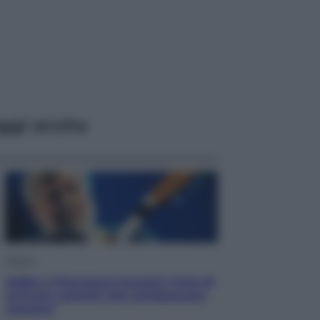
ggi anche
Musica
Addio a Francesco Guccini: l’arte di
scrivere canzoni che sembravano
romanzi