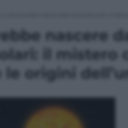
»
La vita potrebbe nascere dalle tempeste solari: il mistero
rebbe nascere da
lari: il mistero
 le origini dell’