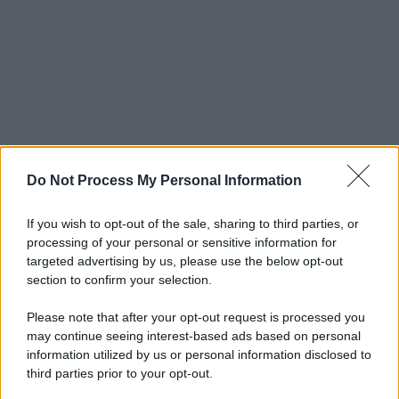
Do Not Process My Personal Information
If you wish to opt-out of the sale, sharing to third parties, or
processing of your personal or sensitive information for
targeted advertising by us, please use the below opt-out
section to confirm your selection.
Please note that after your opt-out request is processed you
may continue seeing interest-based ads based on personal
information utilized by us or personal information disclosed to
third parties prior to your opt-out.