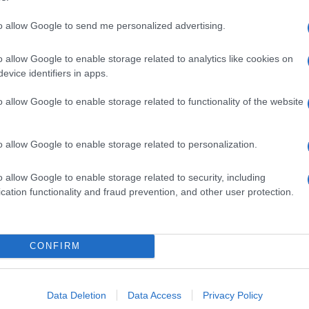
ori turistico-alberghieri. A questi si aggiungono
 o subordinato che riguardano lavori di edilizia,
to allow Google to send me personalized advertising.
 Quindi è stata una scelta intelligente quella di
comunitari nel Paese, ma bisogna fare una
 tempo determinato e cosa succeda a queste persone
o allow Google to enable storage related to analytics like cookies on
uno lo sa. Quindi ben vengano ma a patto che poi
evice identifiers in apps.
enticati».
o allow Google to enable storage related to functionality of the website
ono percentuali bassissime sull’occupazione di
o allow Google to enable storage related to personalization.
i non censiti, reclutati irregolarmente. Ma non solo
i della Valle D’Aosta e della Lombardia come
to vengono trovate piene di queste persone che
o allow Google to enable storage related to security, including
biamo abbastanza personale ispettivo per
cation functionality and fraud prevention, and other user protection.
ella nulla osta. Per snellire la procedura la
CONFIRM
te senza presentare un contratto di lavoro. In
olo dopo essere entrato in Italia cerca lavoro con
lla lingua alla possibilità di essere reclutati come
Data Deletion
Data Access
Privacy Policy
Si è passati dalla regole rigide come in Canada ed