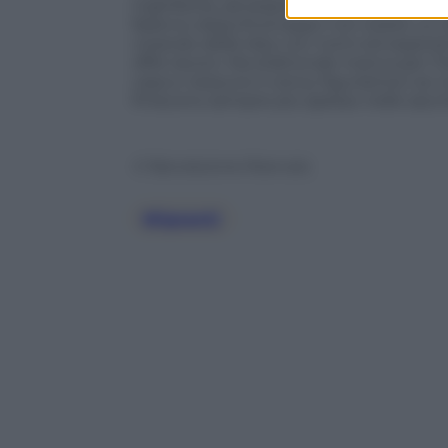
Inghilterra, ad essere il fortunato dei 
faranno dopo.Purtroppo non esiste un 
creando delle liste con nomi ed esperie
offre lavoro. Ma d’altronde manca per l’I
casa e nessuno li cerca, figuriamoci se 
finiscono sempre più spesso nelle sacche
© Riproduzione Riservata
Migranti