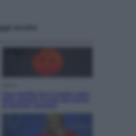
ggi anche
Lifestyle
Cosa significa fare il medico oggi?
Dalle proteste in India alla lezione
di Abraham Verghese