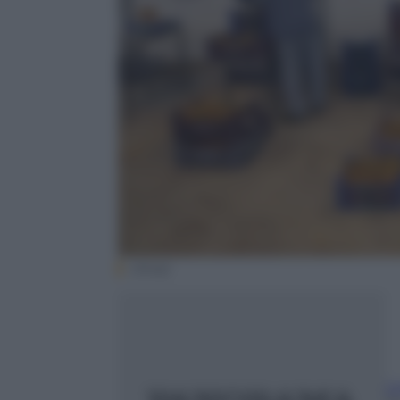
(Ansa)
L