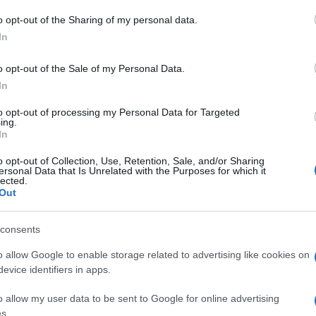
 to Google and its third-party tags to use your data for below specifi
o opt-out of the Sharing of my personal data.
ogle consent section.
In
o opt-out of the Sale of my Personal Data.
In
ni ha deciso nel Cdm tenutosi nel luogo della
to opt-out of processing my Personal Data for Targeted
ing.
 Decreto Flussi. Tra queste sul tema lavoro sono
In
circa 88mila a 100mila) per gli extra comunitari che
 ha maggiormente bisogno: dall’agricoltura, alla
o opt-out of Collection, Use, Retention, Sale, and/or Sharing
, all’ autotrasporto fino alla meccanica, alle
ersonal Data that Is Unrelated with the Purposes for which it
ico navale. La modifica è stata apportata infatti in
lected.
ato del lavoro effettuata dal ministero di pertinenza
Out
 sindacali e dei datori di lavoro maggiormente
consents
l decreto che riguarda la presentazione delle
o allow Google to enable storage related to advertising like cookies on
ttadini extra Ue che viene ottenuto in automatico
evice identifiers in apps.
tive.
lavoratori stagionali – spiega Luca Failla
o allow my user data to be sent to Google for online advertising
a frutta, lavoro dei campi, vendemmia, raccolta delle
s.