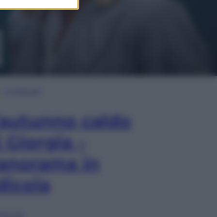
In Edicola
’autunno caldo
i Giorgia –
anorama in
dicola
lia ora