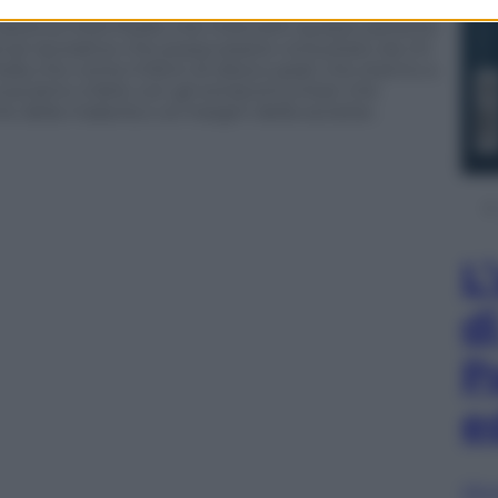
100mila che possono entrare anche se non si sa cosa
sistema intermedio che intercetti queste persone
nze lavorative che possa essere consultato da chi
talia che conta milioni di disoccupati che stanno a
riusciamo a farlo con gli extracomunitari che
 della malavita o ai margini della società».
L
d
P
e
Sfog