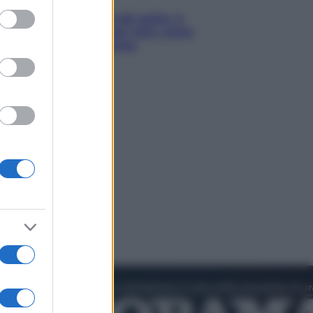
ed purposes
Giornata mondiale del gatto, è
boom di vacanze con loro: come
viaggiare senza stress