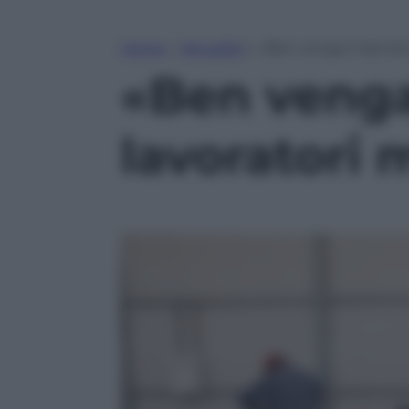
Home
»
Attualità
»
«Ben venga il decreto
«Ben venga 
lavoratori 