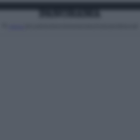
Attualità
Lifestyle
Moda
Video
Podcast
Abbonati
MENU