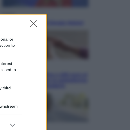
Politica
L’autunno caldo di Giorgia Meloni
sonal or
ection to
nterest-
Economia
closed to
Bonus caregiver, fino a 400 euro al
mese: quando parte la piattaforma
INPS e chi può richiederlo
 third
Downstream
er and store
to grant or
Viaggi