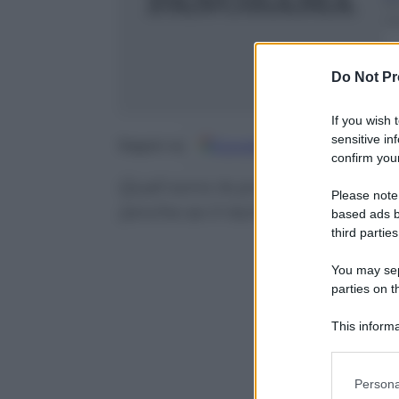
1
m
Do Not Pr
If you wish 
sensitive in
Google
Discover
Fo
Seguici su
confirm your
Quali sono le professioni che m
Please note
(anche se il rischio caporalato r
based ads b
third parties
You may sepa
parties on t
This informa
Participants
Please note
Persona
information 