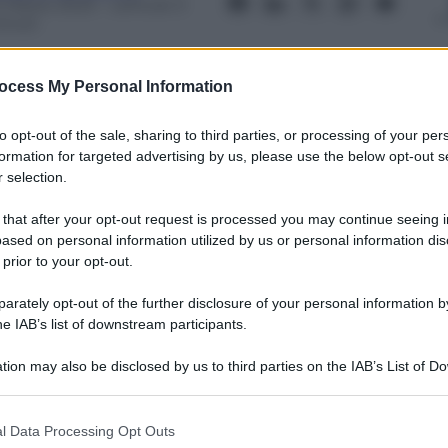
0 Marzo 2023
– Lettura: 3
inuti
ocess My Personal Information
to opt-out of the sale, sharing to third parties, or processing of your per
formation for targeted advertising by us, please use the below opt-out s
nti preferite
 selection.
aggiormente servono alla azienda Italia
 that after your opt-out request is processed you may continue seeing i
esta alto)
ased on personal information utilized by us or personal information dis
 prior to your opt-out.
rately opt-out of the further disclosure of your personal information by
he IAB’s list of downstream participants.
tion may also be disclosed by us to third parties on the IAB’s List of 
 that may further disclose it to other third parties.
 that this website/app uses one or more Google services and may gath
l Data Processing Opt Outs
including but not limited to your visit or usage behaviour. You may click 