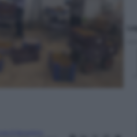
Le
inda Di Benedetto