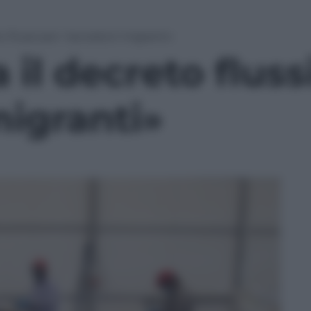
 flussi per i lavoratori migranti»
il decreto flussi
migranti»