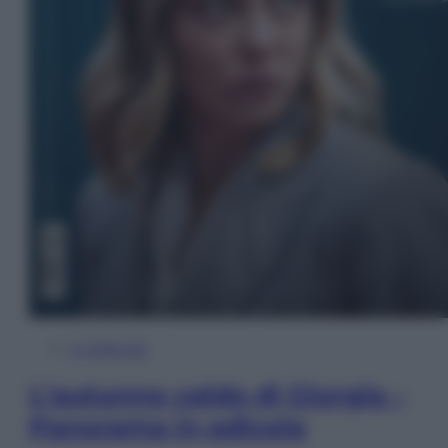
In Edicola
L’autunno caldo di Giorgia –
Panorama in edicola