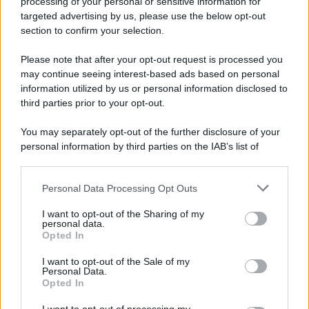
processing of your personal or sensitive information for
targeted advertising by us, please use the below opt-out
section to confirm your selection.
Please note that after your opt-out request is processed you
may continue seeing interest-based ads based on personal
information utilized by us or personal information disclosed to
third parties prior to your opt-out.
You may separately opt-out of the further disclosure of your
personal information by third parties on the IAB’s list of
downstream participants.
Personal Data Processing Opt Outs
This information may also be disclosed by us to third parties
on the IAB’s List of Downstream Participants that may further
I want to opt-out of the Sharing of my
disclose it to other third parties.
personal data.
Opted In
Please note that this website/app uses one or more Google
services and may gather and store information including but
I want to opt-out of the Sale of my
Personal Data.
not limited to your visit or usage behaviour. You may click to
Opted In
grant or deny consent to Google and its third-party tags to
use your data for below specified purposes in below Google