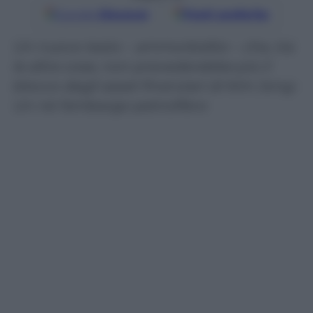
Google
Discover
Fonti preferite
Un nuovo testo – ammorbidito – che, tra
le altre cose, non prevederebbe più il
blocco degli asset finanziari di Kim Jong-
Un né l’embargo petrolifero