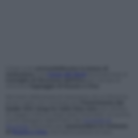
li Stati Uniti
ammorbidiscono la bozza di
risoluzione
sulla
Corea del Nord
da presentare al
Consiglio di Sicurezza dell’Onu
per cercare di
ottenere
l’appoggio di Russia e Cina
.
Nel testo della bozza di risoluzione, di cui l’Ansa ha
avuto copia, non compare più
l’inserimento del
leader Kim Jong-Un nella lista nera
(con divieto
di viaggio e blocco degli asset finanziari). Un punto,
come spiegano diplomatici del
Consiglio di
Sicurezza
, eliminato per
assecondare le richieste
di
Russia e Cina
, che hanno potere di veto.