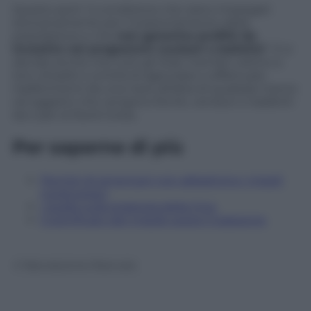
Questo però “a condizione che siano impiegati
esclusivamente per il sostentamento della
popolazione e che
non generino profitti da
investire nei programmi nucleari o balistici
“. E si
decide anche che tutti gli Stati membri vietino a
loro cittadini o entità di agevolare o effettuare
trasferimenti da una nave all’altra di qualsiasi merce
od oggetto che vengono forniti, venduti o trasferiti
da o per la Nord Corea.
Per saperne di più
Perché gli americani non abbattono i missili
nordcoreani
I dubbi sulla strategia della Cina
Il significato del missile sopra il Giappone
© Riproduzione Riservata