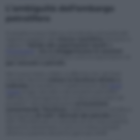
L’ambiguità dell’embargo
petrolifero
Si amplia invece l’elenco di individui ed entità del
regime soggetti alle
misure restrittive
. Rimane in
vigore il “
bando alle esportazioni tessili
di
Pyongyang
“,
ma si alleggeriscono le sanzioni
proposte in precedenza su tutte le esportazioni di
gas naturale e petrolio
.
Nel nuovo testo, infatti, si afferma che “gli Stati
membri devono
vietare la fornitura diretta o
indiretta
, la vendita o il trasferimento alla
Nord
Corea
di gas naturale e dei prodotti petroliferi
raffinati, e Pyongyang non si deve procurare tali
prodotti”. Ma la bozza pone
un’eccezione
consentendo “fornitura
, trasferimento o vendita a
Pyongyang
di tutti i derivati del petrolio
sino a
500 mila barili per un periodo di tre mesi a partire
dal primo settembre, e sino a 2 milioni di barili
all’anno a partire dal primo gennaio 2018″.