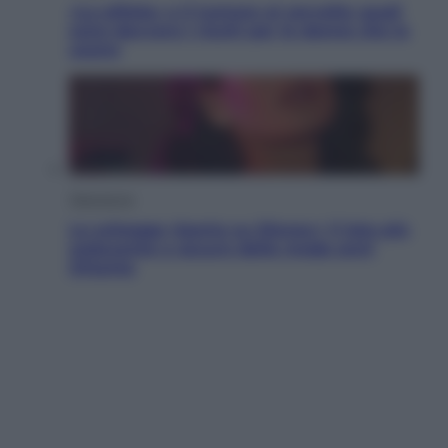
«La pillola» e il tumore al cervello: quali
sono davvero i rischi per le donne che la
usano
Televisione
Le schegge riporta su Disney+ il lato più
seducente e oscuro della moda anni
Ottanta