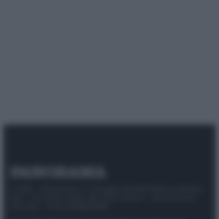
© 2025 – Panorama s.r.l. (Gruppo Società Editrice Italiana
spa) – Via Vittor Pisani 28, 20124 Milano – riproduzione
riservata – P.IVA 10518230965