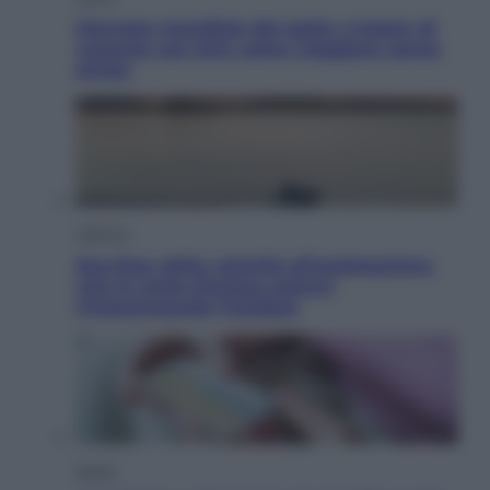
Giornata mondiale del gatto, è boom di
vacanze con loro: come viaggiare senza
stress
Lifestyle
Sea-Doo: dalla velocità all’esplorazione,
così le moto d’acqua stanno
rivoluzionando l’outdoor
Salute