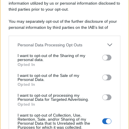
information utilized by us or personal information disclosed to
third parties prior to your opt-out.
You may separately opt-out of the further disclosure of your
personal information by third parties on the IAB’s list of
downstream participants.
Personal Data Processing Opt Outs
This information may also be disclosed by us to third parties
on the IAB’s List of Downstream Participants that may further
I want to opt-out of the Sharing of my
disclose it to other third parties.
personal data.
Opted In
Please note that this website/app uses one or more Google
services and may gather and store information including but
I want to opt-out of the Sale of my
Personal Data.
not limited to your visit or usage behaviour. You may click to
Opted In
grant or deny consent to Google and its third-party tags to
use your data for below specified purposes in below Google
I want to opt-out of processing my
consent section.
Personal Data for Targeted Advertising.
Opted In
I want to opt-out of Collection, Use,
Retention, Sale, and/or Sharing of my
Personal Data that Is Unrelated with the
Purposes for which it was collected.