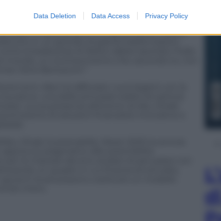
delicata situazione del Superbonus 110%, che sta
r non avendone colpa diretta.”
Data Deletion
Data Access
Privacy Policy
enziato l’importanza di una governance stabile,
prattutto in un periodo di grandi trasformazioni
me la leadership di Meloni abbia riportato l’Italia
nel mondo, un riconoscimento che, secondo lui, non
ier Silvio Berlusconi.”
versi anni, Aleo ha rafforzato i suoi legami con la
Insurance, una delle principali realtà nel settore
 Dubai. La sua presenza all’evento di Abu Dhabi
promozione di soluzioni finanziarie innovative a
lobale.
ll’Abu Dhabi Sustainability Week 2025 ha ancora
n approccio pragmatico alla sostenibilità
 per le imprese devono andare di pari passo con
L
lineando un quadro in cui finanza strutturata,
i governi locali possono costituire un modello
mondo intero.
d
P