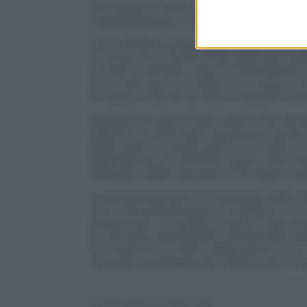
“Rimango in Italia con un appello sulla 
creando disagi a numerose famiglie, pu
L’Abu Dhabi Sustainability Week ha evid
riconosciuta a livello internazionale, so
socioeconomiche. Aleo ha sottolineato co
a un ruolo di primo piano in Europa e 
si vedeva “dai tempi del compianto Prem
Residente negli Emirati Arabi Uniti da di
regione, in particolare attraverso iSwiss 
assicurativo e riassicurativo con sede a
rappresenta un ulteriore passo verso la 
sostegno della transizione energetica g
La partecipazione di Christopher Aleo a
una volta sottolineato la necessità di u
ambientale. Le opportunità economiche
la riduzione dell’impatto ambientale, de
innovazione e solide collaborazioni con 
virtuoso di sviluppo per l’Italia e per il 