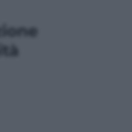
zione
ità