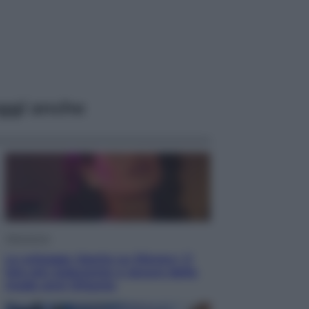
ggi anche
Televisione
Le schegge riporta su Disney+ il
lato più seducente e oscuro della
moda anni Ottanta