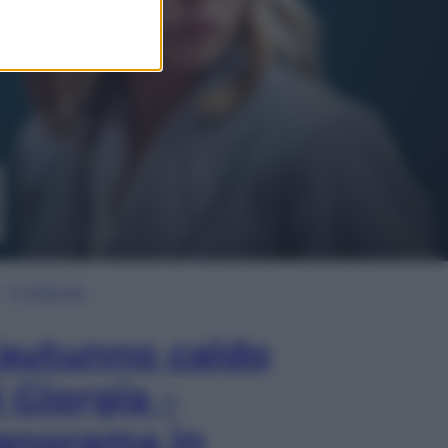
In Edicola
’autunno caldo
i Giorgia –
anorama in