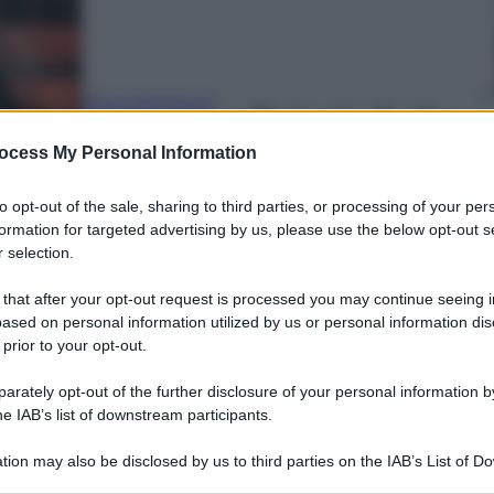
Rita Galimberti
17 Gennaio 2025
–
Lettura: 3 minuti
ocess My Personal Information
to opt-out of the sale, sharing to third parties, or processing of your per
formation for targeted advertising by us, please use the below opt-out s
 selection.
 that after your opt-out request is processed you may continue seeing i
ased on personal information utilized by us or personal information dis
 prior to your opt-out.
nti preferite
rately opt-out of the further disclosure of your personal information by
he IAB’s list of downstream participants.
ek 2025, il CEO di iSwiss Bank promuove
 profitti e occupazione
tion may also be disclosed by us to third parties on the IAB’s List of 
 that may further disclose it to other third parties.