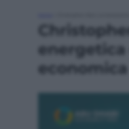
Home
»
Christopher Aleo: La transizi
Christopher
energetica
economica