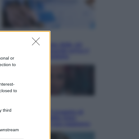
Economia
Nuovo bonus energia 2026, chi
potrà ottenerlo e quando arriva il
nuovo aiuto sulle bollette
sonal or
ection to
nterest-
closed to
Televisione
 third
Squid Game USA, il progetto di
David Fincher sarebbe stato
accantonato. Ecco cosa sappiamo
Downstream