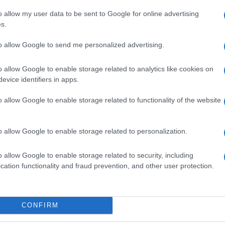
o la percezione che la transizione sia
o allow my user data to be sent to Google for online advertising
:
s.
eti dalla sostenibilità, offrendo servizi e soluzioni
to allow Google to send me personalized advertising.
r la comunità.”
ecenti di iSwiss Bank, tra cui iniziative in Nigeria e
o allow Google to enable storage related to analytics like cookies on
o e Pakistan per la realizzazione di impianti
evice identifiers in apps.
ecnica finanziaria della cartolarizzazione, rafforzata
rities) sui mercati europei. Grazie al quadro
o allow Google to enable storage related to functionality of the website
uropea, tali strumenti attraggono investitori
ni e fondi pensione – mobilitando capitali
o allow Google to enable storage related to personalization.
aborare con governi diversi,” ha dichiarato Aleo,
nte che possa generare utili immediati per le
o allow Google to enable storage related to security, including
ul mercato a favore di investitori qualificati.”
cation functionality and fraud prevention, and other user protection.
 al discorso del Presidente del Consiglio italiano,
da statista”, che a suo dire ha rafforzato
a lanciato un appello sulla delicata situazione del
oltà che molte famiglie italiane stanno affrontando
CONFIRM