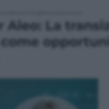
one energetica come opportunità economica
 Aleo: La transi
 come opportun