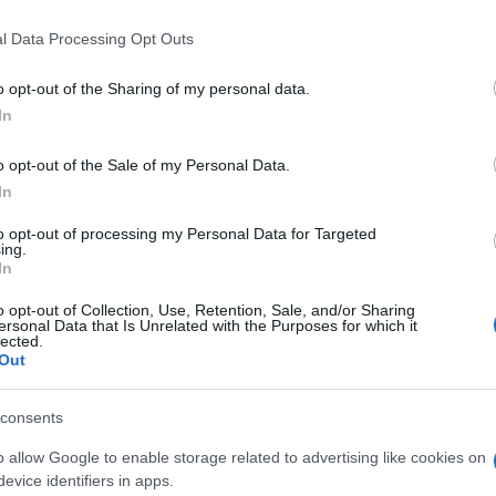
 that this website/app uses one or more Google services and may gath
l Data Processing Opt Outs
including but not limited to your visit or usage behaviour. You may click 
 to Google and its third-party tags to use your data for below specifi
o opt-out of the Sharing of my personal data.
ogle consent section.
In
o opt-out of the Sale of my Personal Data.
In
to opt-out of processing my Personal Data for Targeted
ing.
In
o opt-out of Collection, Use, Retention, Sale, and/or Sharing
ersonal Data that Is Unrelated with the Purposes for which it
lected.
Out
k 2025, prestigioso evento internazionale dedicato
 socioeconomico, Christopher Aleo, CEO di iSwiss
re la transizione energetica come un’opportunità
consents
ità ambientale.
o allow Google to enable storage related to advertising like cookies on
idenza come investire nelle energie rinnovabili e in
evice identifiers in apps.
non solo proteggere l’ambiente, ma anche generare