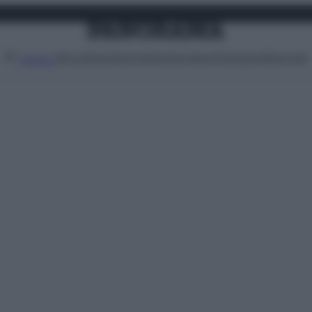
Attualità
Lifestyle
Moda
Video
Podcast
Abbonati
MENU