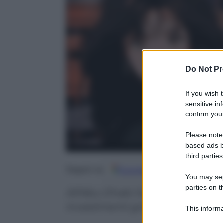
Do Not Pr
If you wish 
sensitive in
confirm your
Please note
based ads b
third parties
Google
Discover
Fo
Seguici su
You may sepa
parties on t
All’Abu Dhabi Sustainability We
investimenti green per generare
This informa
Participants