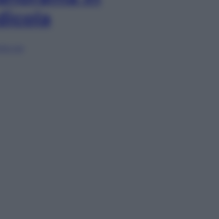
dicola
lia ora