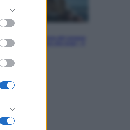
er and store
to grant or
ed purposes
Cinema
Robin Hood – Il prezzo del sangue:
Hugh Jackman, altro che eroe! – Il
video in esclusiva