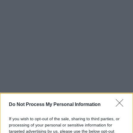
Do Not Process My Personal Information
If you wish to opt-out of the sale, sharing to third parties, or
processing of your personal or sensitive information for
targeted advertising by us, please use the below opt-out