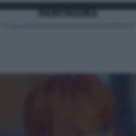
Attualità
Lifestyle
Moda
Video
Podcast
Abbonati
MENU