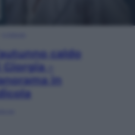
In Edicola
’autunno caldo
i Giorgia –
anorama in
dicola
lia ora