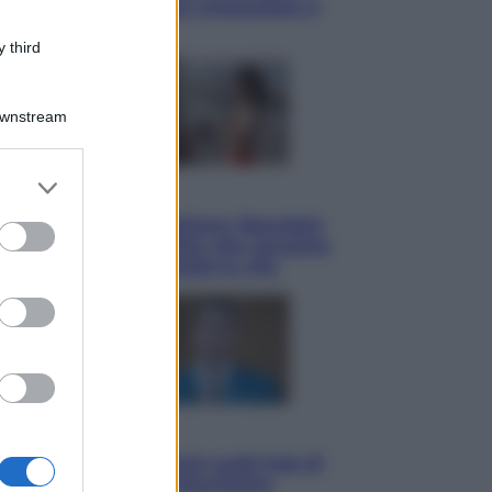
quattro ostacoli che minacciano il
nostro futuro
 third
Downstream
er and store
Cinema
to grant or
Tony, il giovane Anthony Bourdain
ed purposes
prima del mito: il film che racconta
l’estate che gli cambiò la vita
Opinioni
Il vergognoso silenzio sugli hub di
Pedro Sanchez in Mauritania