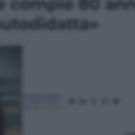
 compie 80 anni
autodidatta»
Chiara De Zuani
22 Agosto 2025
–
Lettura: 1 minuto
Le