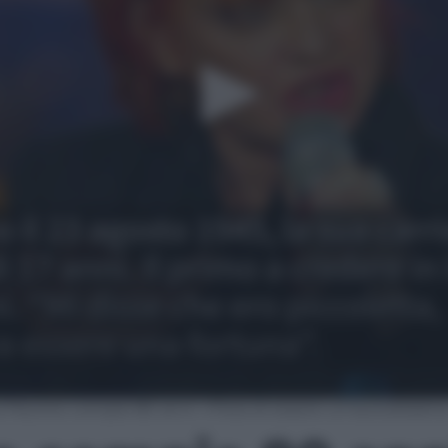
a Pavone compie 80 anni: «Fiera di essere un’autodidatta