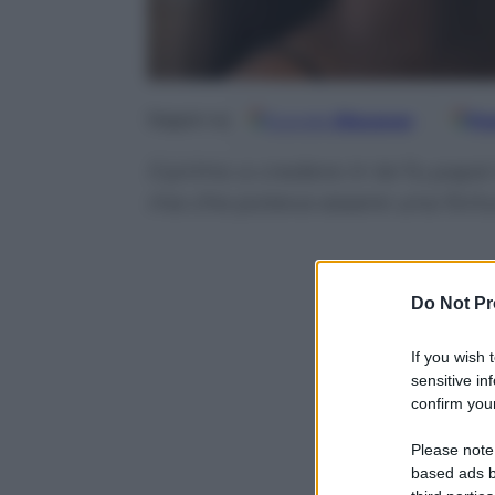
Google
Discover
Fo
Seguici su
Il primo a credere in lei fu papà
ma che poteva essere una fort
Do Not Pr
If you wish 
sensitive in
confirm your
Please note
based ads b