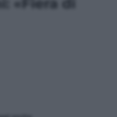
: «Fiera di
ggi anche