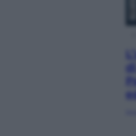
L
d
P
e
Sfog