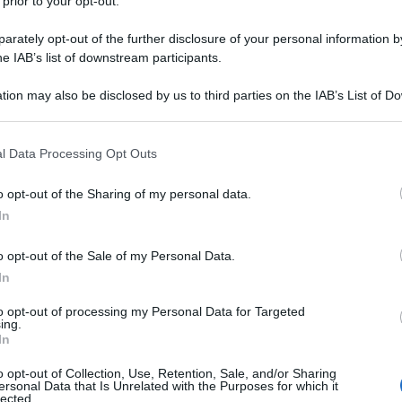
 prior to your opt-out.
rately opt-out of the further disclosure of your personal information by
y
he IAB’s list of downstream participants.
tion may also be disclosed by us to third parties on the IAB’s List of 
riera di cantante inizia all’età di 17. Il primo a
 that may further disclose it to other third parties.
se che ero piccoletta, ma che poteva essere una
esso, segnato da brani come “Alla mia età”, “Sul
 that this website/app uses one or more Google services and may gath
l ballo del mattone”, “Non è facile avere 18 anni”,
l Data Processing Opt Outs
including but not limited to your visit or usage behaviour. You may click 
cola in tv con “Il giornalino di Gian Burrasca”,
 to Google and its third-party tags to use your data for below specifi
e diretto da Lina Wertmuller. La sigla “Viva la
o opt-out of the Sharing of my personal data.
ogle consent section.
ondo.
In
o opt-out of the Sale of my Personal Data.
In
to opt-out of processing my Personal Data for Targeted
ing.
In
o opt-out of Collection, Use, Retention, Sale, and/or Sharing
ersonal Data that Is Unrelated with the Purposes for which it
lected.