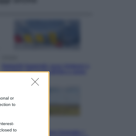
Cronaca
Dolomiti Superski, ecco rimborsi e
voucher: chi ne ha diritto e come
chiederli
sonal or
ection to
Energia
nterest-
closed to
Aiuto! in Italia manca l’energia. I