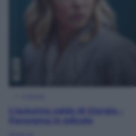
In Edicola
L’autunno caldo di Giorgia –
Panorama in edicola
Sfoglia ora