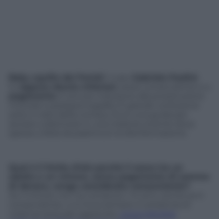
Baby squillo dei Parioli
, il caso
Gabriele Paolini
,
le
ragazze doccia milanesi
, sesso consenziente e a
pagamento
. E ancora: induzione alla prostituzione
minorile e pedopornografia. È grande confusione
sotto il cielo della cronaca. Ecco una guida per
aiutare a districarsi in una materia rovente dove
spesso a farla da padrona è la disinformazione.
Qual è il limite d’età perchè il sesso tra un
adulto e un minore, senza pagamento di somme
di denaro, venga considerato consenziente?
Se il minore non ha compiuto i 14 anni, anche se è
consenziente, ci si trova sempre in presenza di
violenza sessuale aggravata,
come previsto