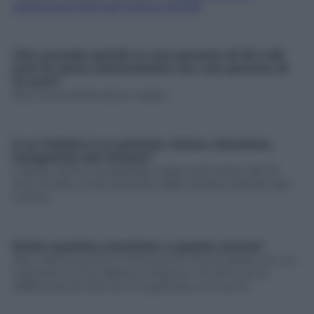
dall’articolo 609 del codice penale
Che succede quindi se una persona di 20 o 60
anni fa sesso consenziente con una persona di
14 anni?
Non commette alcun reato.
E se l’adulto è un parente, tutore, istruttore,
insegnante del minore?
Il sesso viene considerato reato al di sotto dei 16
anni di età, come previsto dallo stesso articolo del
codice
Esiste qualche eccezione a questa norma?
Non viene punito il minorenne che fa sesso con un
minorenne che abbia compiuto i 13 anni, se la
differenza di età non è superiore a tre anni.