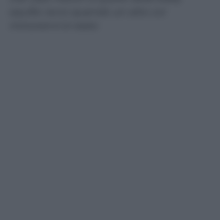
squillo: ecco quando un atto coi
minorenni è reato