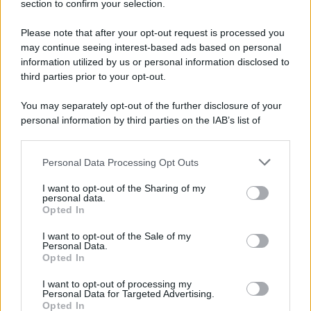
section to confirm your selection.
Please note that after your opt-out request is processed you
may continue seeing interest-based ads based on personal
information utilized by us or personal information disclosed to
third parties prior to your opt-out.
You may separately opt-out of the further disclosure of your
personal information by third parties on the IAB’s list of
downstream participants.
Personal Data Processing Opt Outs
This information may also be disclosed by us to third parties
on the IAB’s List of Downstream Participants that may further
I want to opt-out of the Sharing of my
disclose it to other third parties.
personal data.
Opted In
Please note that this website/app uses one or more Google
services and may gather and store information including but
I want to opt-out of the Sale of my
Personal Data.
not limited to your visit or usage behaviour. You may click to
Opted In
grant or deny consent to Google and its third-party tags to
use your data for below specified purposes in below Google
I want to opt-out of processing my
consent section.
Personal Data for Targeted Advertising.
Opted In