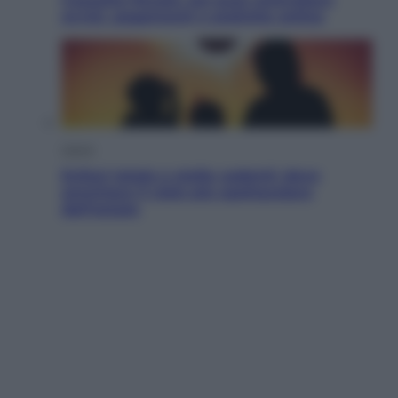
avvisi, pagamenti e pratiche online
Viaggi
Eclissi totale e stelle cadenti: dove
ammirare il cielo più spettacolare
dell’estate