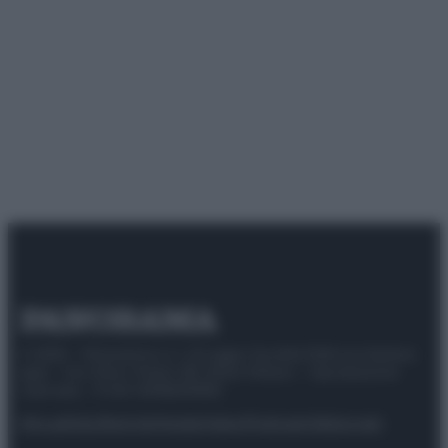
© 2025 – Panorama s.r.l. (Gruppo Società Editrice Italiana
spa) – Via Vittor Pisani 28, 20124 Milano – riproduzione
riservata – P.IVA 10518230965
Attualità
Lifestyle
Moda
Video
Podcast
Abbonati