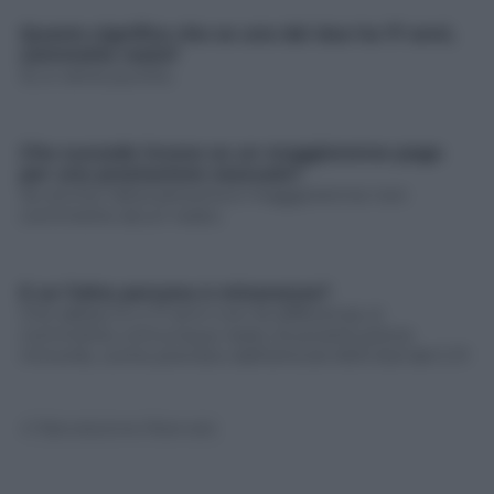
Questo significa che se uno dei due ha 17 anni,
commette reato?
Sì, e viene punito.
Che succede invece se un maggiorenne paga
per una prestazione sessuale?
Se anche l’altra persona è maggiorenne non
commette alcun reato.
E se l’altra persona è minorenne?
Che abbia 14 o 17 anni non fa differenza, si
commette comunque reato di prostituzione
minorile, come previsto dall’articolo 600 bid del C.P.
© Riproduzione Riservata