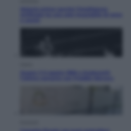
Economia
Materie prime: perché l’Intelligenza
Artificiale ha una sete insaziabile di rame
e uranio
Musica
Queen: il 9 agosto 1986 a Knebworth
l’ultimo concerto con Freddie Mercury
Economia
Cassetto fiscale: ora puoi controllare