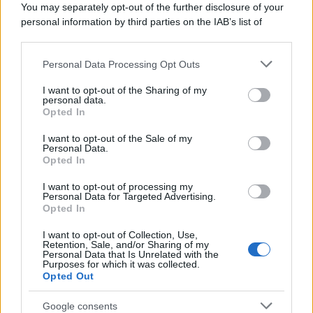
You may separately opt-out of the further disclosure of your
personal information by third parties on the IAB’s list of
downstream participants.
Personal Data Processing Opt Outs
This information may also be disclosed by us to third parties
on the IAB’s List of Downstream Participants that may further
I want to opt-out of the Sharing of my
disclose it to other third parties.
personal data.
Opted In
Please note that this website/app uses one or more Google
services and may gather and store information including but
I want to opt-out of the Sale of my
Personal Data.
not limited to your visit or usage behaviour. You may click to
Opted In
grant or deny consent to Google and its third-party tags to
use your data for below specified purposes in below Google
I want to opt-out of processing my
consent section.
Personal Data for Targeted Advertising.
Opted In
I want to opt-out of Collection, Use,
Retention, Sale, and/or Sharing of my
Personal Data that Is Unrelated with the
Purposes for which it was collected.
Opted Out
Google consents