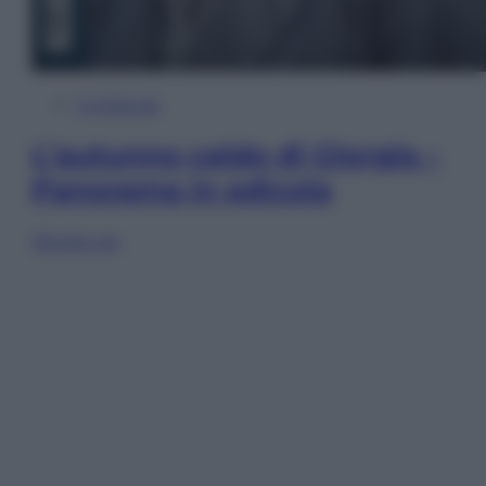
In Edicola
L’autunno caldo di Giorgia –
Panorama in edicola
Sfoglia ora