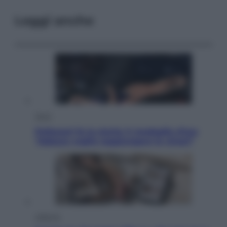
Leggi anche
Sport
Pellacani fa la storia: 5 medaglie d’oro
“Adesso voglio raggiungere le cinesi”
Lifestyle