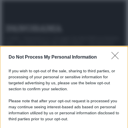
© 2025 – Panorama s.r.l. (Gruppo Società Editrice Italiana
spa) – Via Vittor Pisani 28, 20124 Milano – riproduzione
riservata – P.IVA 10518230965
Do Not Process My Personal Information
Attualità
Lifestyle
Moda
Video
Podcast
Abbonati
If you wish to opt-out of the sale, sharing to third parties, or
processing of your personal or sensitive information for
targeted advertising by us, please use the below opt-out
section to confirm your selection.
Preferenze Privacy
Privacy Policy
Cookie Policy
Note legali
Please note that after your opt-out request is processed you
may continue seeing interest-based ads based on personal
information utilized by us or personal information disclosed to
third parties prior to your opt-out.