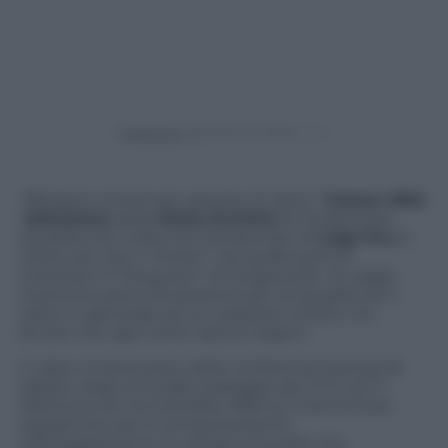
Powered by
“Bisogna correre per giocare al calcio”
.
Cesare Albè
,
l’
allenatore
della
Giana Erminio
di Gorgonzola,
squadra che milita nel campionato di
Lega Pro
, è
molto più che il “mister”; da quelle parti lo
chiamano il “Ferguson” di Gorgonzola. Un papà,
insomma, pieno di passione per la squadra ed il
calcio in generale ed un carattere onesto ma
focoso che ogni tanto lascia il segno.
Il video mostra parte della conferenza stampa di
sabato, dopo lo scialbo pareggio per 0-0 con il
Mantova che ha mandato Albè su tutte le furie
soprattutto per il comportamento
el’atteggiamento in campo di quelle che