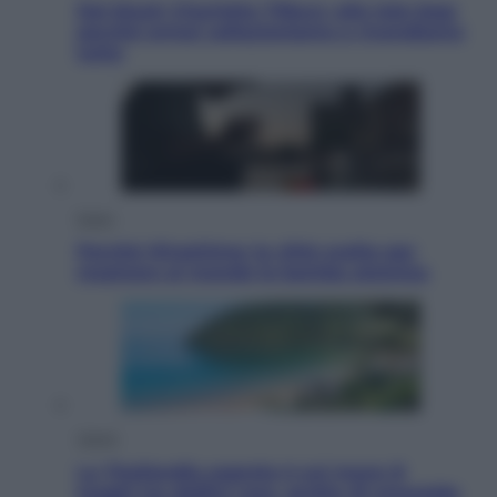
Dal blush Charlotte Tilbury alle tote bag:
perché ormai collezioniamo e rivendiamo
tutto
Esteri
Perché Hiroshima: la città scelta per
mostrare al mondo la bomba atomica
Viaggi
La Thailandia segreta è sul mare: 8
luoghi tra delfini rosa, grotte di smeraldo