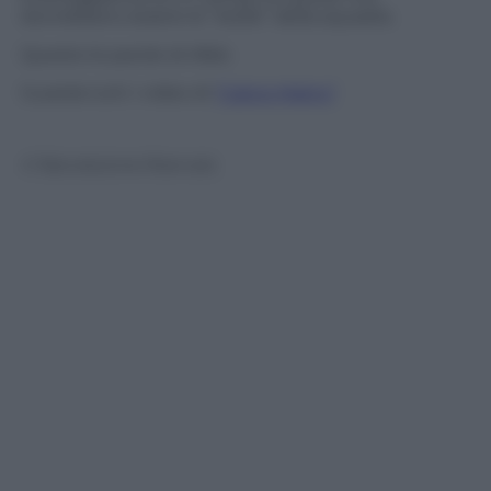
dovrebbero essere le “stelle” della squadra.
Queste le parole di Albè.
Guarda tutti i video di
“Calcio Matto”
© Riproduzione Riservata