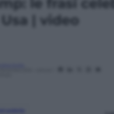
p: le frasi cele
Usa | video
ndrea Soglio
 Novembre 2016
– Lettura: 1
inuto
nti preferite
Le