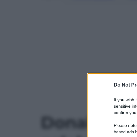
Do Not Pr
Powered b
If you wish 
sensitive in
confirm your
Donald Trum
Please note
based ads b