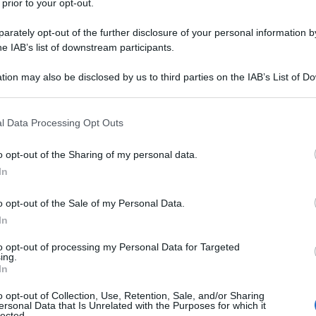
 Presidente
 prior to your opt-out.
rately opt-out of the further disclosure of your personal information by
he IAB’s list of downstream participants.
tion may also be disclosed by us to third parties on the IAB’s List of 
 that may further disclose it to other third parties.
 that this website/app uses one or more Google services and may gath
e
degli
Stati Uniti
, durante la sua
campagna
l Data Processing Opt Outs
including but not limited to your visit or usage behaviour. You may click 
celebri
che lo hanno portato al centro delle
 to Google and its third-party tags to use your data for below specifi
nternazionale ma che forse sono stati capaci di
o opt-out of the Sharing of my personal data.
ogle consent section.
.
In
 i Messicani (
“Ci portano droga, violenza, sono
ne…”
), ha auspicato che
“la tortura dovrebbe andare
o opt-out of the Sale of my Personal Data.
to che
“Quando l’Isis attaccherà il Vaticano anche il
In
mp il Presidente degli Stati Uniti”
e, per finire,
iù armi in giro. Questo forse avrebbe permesso alla
to opt-out of processing my Personal Data for Targeted
 giro a sparare ed uccidere la gente”
ing.
In
o opt-out of Collection, Use, Retention, Sale, and/or Sharing
ersonal Data that Is Unrelated with the Purposes for which it
lected.