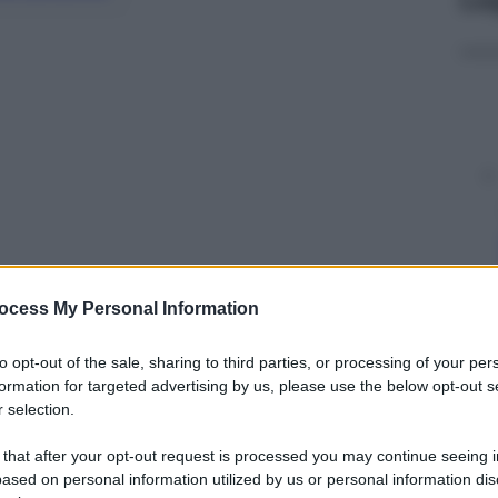
ocess My Personal Information
y
to opt-out of the sale, sharing to third parties, or processing of your per
formation for targeted advertising by us, please use the below opt-out s
 selection.
p: le frasi
 that after your opt-out request is processed you may continue seeing i
ased on personal information utilized by us or personal information dis