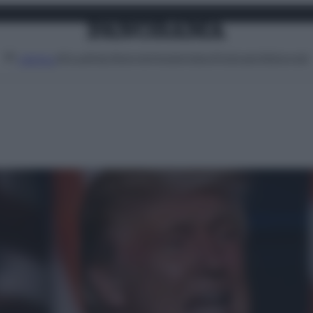
Attualità
Lifestyle
Moda
Video
Podcast
Abbonati
MENU