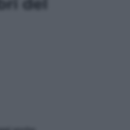
bri del
ggi anche