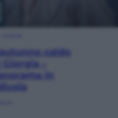
In Edicola
’autunno caldo
i Giorgia –
anorama in
dicola
lia ora