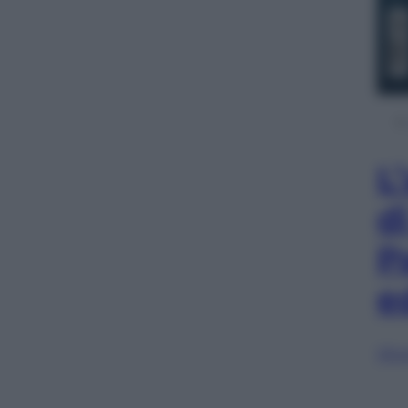
L
d
P
e
Sfog