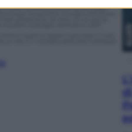
 per il treno è confermata, sempre dal sondaggio
ifunzionale che permette di svolgere altre attività
i arrivare direttamente nel centro di una città da
i godersi il paesaggio dal finestrino (36%).
rainline è quello di rilassarsi e prenotare in modo
 casa, al mare o in montagna, godendosi il paesaggio
GI
L
d
P
e