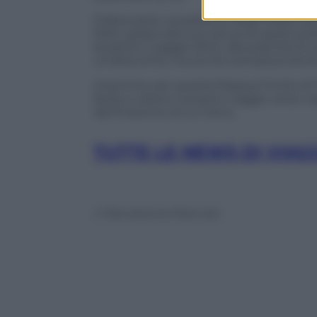
D’altra parte, la passione degli italiani
SWG, grazie alla sua natura di spazio pol
durante il viaggio (51%), alla praticità d
un’altra (41%), ma anche semplicemente d
Insomma, per questa Pasqua l’invito di T
facile e veloce il proprio viaggio verso
dal finestrino di un treno.
TUTTE LE NEWS DI VIAG
© Riproduzione Riservata