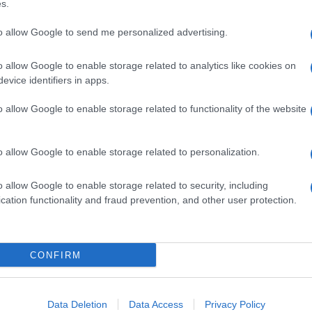
s.
ete tradizionali sia ancora forte tra i viaggiatori.
to allow Google to send me personalized advertising.
gli italiani approfitteranno appieno dell’intero
tati sono proprio il 29 marzo e il 1° aprile,
del movimento dei viaggiatori durante questo
o allow Google to enable storage related to analytics like cookies on
evice identifiers in apps.
il maggiore incremento percentuale rispetto allo
o allow Google to enable storage related to functionality of the website
 sono distribuite un po’ su tutta la Penisola da
zia al 134%. Anche lungo l’asse nord-sud con
el ben 186% seguita più a sud da Napoli (111%) e
o allow Google to enable storage related to personalization.
ni di questi giorni
– dichiara Andrea Saviane,
o allow Google to enable storage related to security, including
 soddisfazione
notiamo un notevole incremento
cation functionality and fraud prevention, and other user protection.
nazioni. Questo ci fa pensare che gli italiani stiano
e mezzo di trasporto, riconoscendone non solo
ndamentale contributo alla sostenibilità
re e facilitare l’organizzazione delle persone
CONFIRM
sante e sostenibile”
.
iani nell’ultimo anno, almeno una volta, ha
lo si è ritenuto il più economico (40%) e anche il più
Data Deletion
Data Access
Privacy Policy