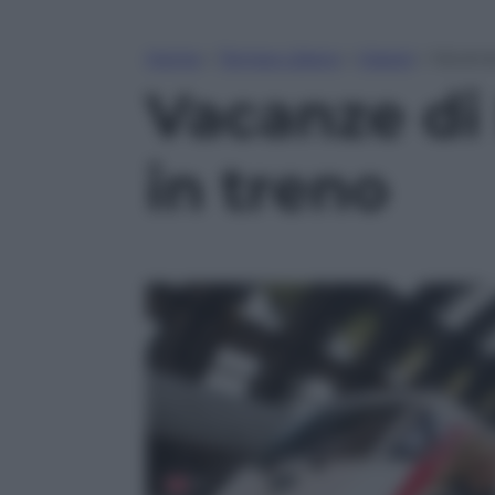
Home
»
Tempo Libero
»
Viaggi
»
Vacanze
Vacanze di
in treno