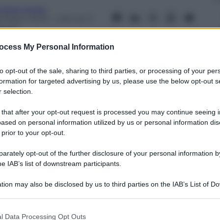
ndrea Soglio
6 Marzo 2024
– Lettura: 3
inuti
ocess My Personal Information
to opt-out of the sale, sharing to third parties, or processing of your per
formation for targeted advertising by us, please use the below opt-out s
 selection.
nti preferite
 that after your opt-out request is processed you may continue seeing i
nno scelto come mezzo di trasporto il
ased on personal information utilized by us or personal information dis
are stress e lunghe code
 prior to your opt-out.
rately opt-out of the further disclosure of your personal information by
he IAB’s list of downstream participants.
tion may also be disclosed by us to third parties on the IAB’s List of 
 that may further disclose it to other third parties.
 that this website/app uses one or more Google services and may gath
l Data Processing Opt Outs