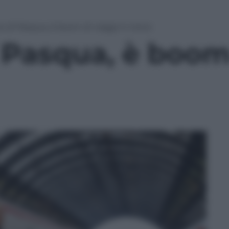
 di Pasqua, è boom di viaggi in treno
 Pasqua, è boom 