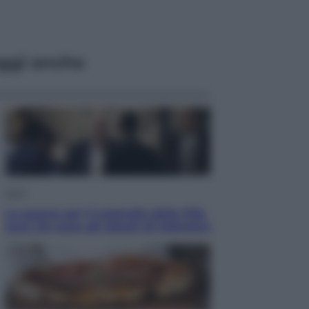
ggi anche
Sport
La guerra per il controllo della Fifa,
ecco chi sono gli alleati di Infantino