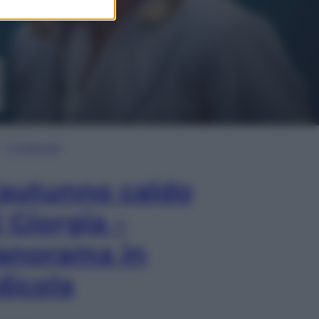
In Edicola
’autunno caldo
i Giorgia –
anorama in
dicola