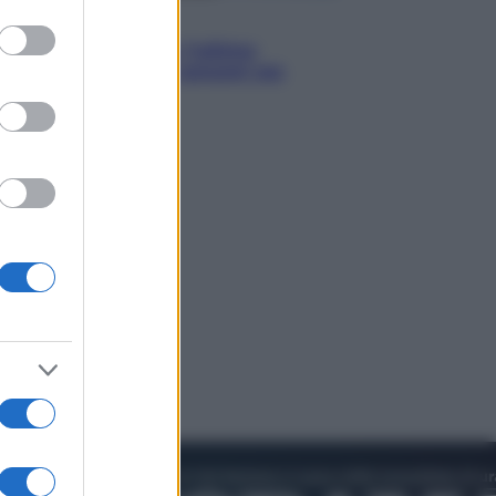
to grant or
Attualità
ed purposes
Francesco Guccini, l’ultimo
Maestrone: le sue canzoni ora
entrino a scuola