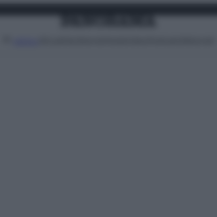
Attualità
Lifestyle
Moda
Video
Podcast
Abbonati
MENU