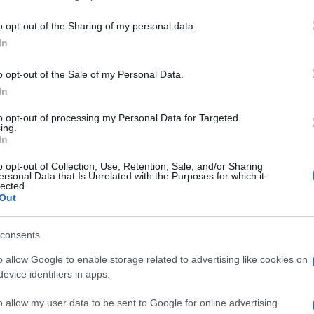
including but not limited to your visit or usage behaviour. You may click 
 to Google and its third-party tags to use your data for below specifi
o opt-out of the Sharing of my personal data.
ogle consent section.
In
o opt-out of the Sale of my Personal Data.
In
to opt-out of processing my Personal Data for Targeted
ing.
avvicina l’opportunità di godere di qualche giorno
In
dopo un periodo di lontananza per motivi di studio
 per un viaggio di piacere da soli, con il partner, la
o opt-out of Collection, Use, Retention, Sale, and/or Sharing
[1]
ersonal Data that Is Unrelated with the Purposes for which it
no i viaggi di piacere, un recente
sondaggio SWG
lected.
eno sia il mezzo di trasporto preferito, soprattutto
Out
ine settimana (36%) e le gite in giornata (26%).
consents
o allow Google to enable storage related to advertising like cookies on
evice identifiers in apps.
[2]
e di treni e pullman, ha analizzato i propri dati
in
ale un +40% di prenotazioni rispetto al 2023.
o allow my user data to be sent to Google for online advertising
logna rimangono le città più prenotate anche a