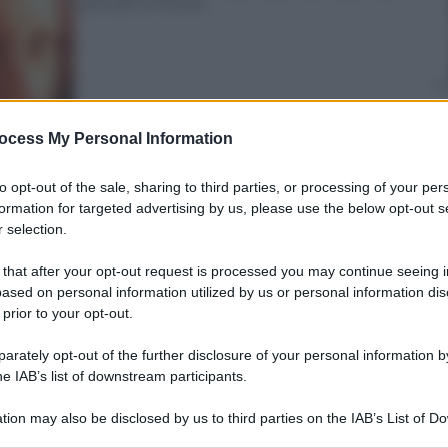
Lettura: 3 minuti
ocess My Personal Information
to opt-out of the sale, sharing to third parties, or processing of your per
formation for targeted advertising by us, please use the below opt-out s
nti preferite
 selection.
 that after your opt-out request is processed you may continue seeing i
G, 243mila persone hanno cancellato il
ased on personal information utilized by us or personal information dis
 e 700mila aspettano sviluppi prima di
 prior to your opt-out.
a le mete più scelte. Solo l’1% punterà
rately opt-out of the further disclosure of your personal information by
he IAB’s list of downstream participants.
tion may also be disclosed by us to third parties on the IAB’s List of 
 that may further disclose it to other third parties.