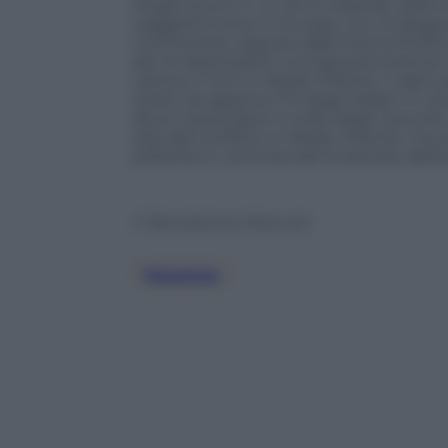
rifugio sicuro in un anno segnato dall’inc
viaggerà invece in Europa, con la Spagna
Continente), seguita dalla Grecia (14,5%
per le destinazioni a lunga percorrenza: il
Latina e l’1,4% in Medio Oriente. Il dato
scelto da appena l’1% degli italiani in v
alcuni osservatori il crollo degli Usa (ch
solo dal conflitto in Medio Oriente, ma 
politiche e commerciali innescate dall’
© Riproduzione Riservata
Vacanze