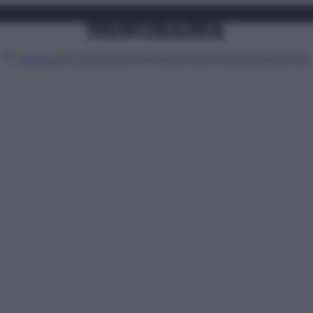
Attualità
Lifestyle
Moda
Video
Podcast
Abbonati
MENU