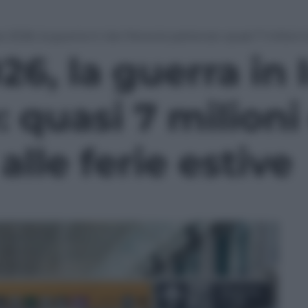
 2026, la guerra in Iran frena le partenze: quasi 7 milioni d
6, la guerra in 
 quasi 7 milioni 
alle ferie estive