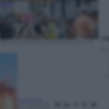
Le
 negli aeroporti di Fiumicino e Ciampino. Fiumicino, 30
Cristina Colli
20 Giugno 2026
–