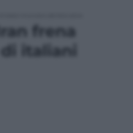
i italiani rinunciano alle ferie estive
Iran frena
di italiani