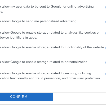
an pesa sulle scelte:
o allow my user data to be sent to Google for online advertising
no alle vacanze
s.
to allow Google to send me personalized advertising.
o allow Google to enable storage related to analytics like cookies on
ione internazionale stia condizionando
evice identifiers in apps.
italiane. Il primo impatto c’era già stato durante le
 e ora sta influenzando le vacanze estive. 243mila
o allow Google to enable storage related to functionality of the website
o alle ferie a causa del conflitto in Medio Oriente.
ambiato meta, ma di chi ha deciso di annullare la
llici. A questi si aggiungono 138mila italiani che,
o allow Google to enable storage related to personalization.
vamente, stanno aspettando di capire come
rtire e verso dove.
o allow Google to enable storage related to security, including
cation functionality and fraud prevention, and other user protection.
zo di italiani hanno
addio Asia, Nord
CONFIRM
 Oriente