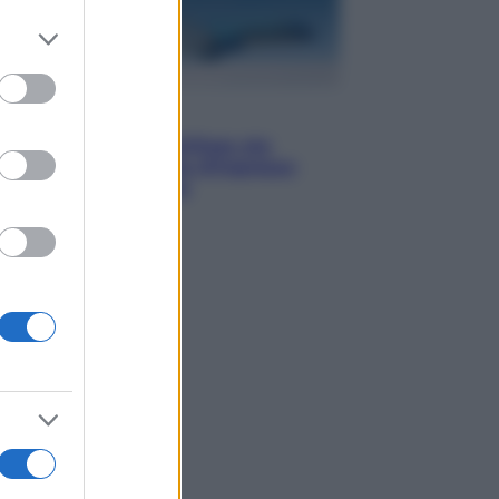
er and store
to grant or
ed purposes
Viaggi
Perché Vietnam Airlines sta
diventando la porta d’ingresso
italiana verso l’Asia