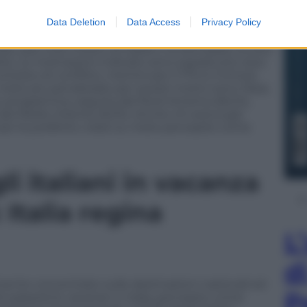
Data Deletion
Data Access
Privacy Policy
litto ha determinato il cambio di destinazione.
i, pari a 6,5 milioni di italiani, ha dichiarato di aver
ta. Le motivazioni indicate sono soprattutto due:
ontesto di conflitto, mentre per il 17% è il timore
mete più penalizzate per questi motivi sono l’Asia,
 programma, seguita dal Nord America (8,4%),
e dal Medio Oriente (6,5%). Anche chi aveva già
 casi ha preferito virare su mete percepite come
i italiani in vacanza
 Italia regina
L
d
rtemente concentrato sulle destinazioni nazionali ed
P
65%) passerà le vacanze in Italia, percepito come