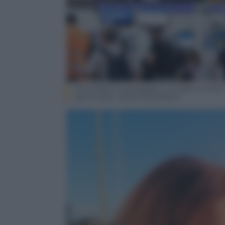
Oltre 850mila passeggeri tra oggi e lunedì
Aprile 2026. ANSA/TELENEWS