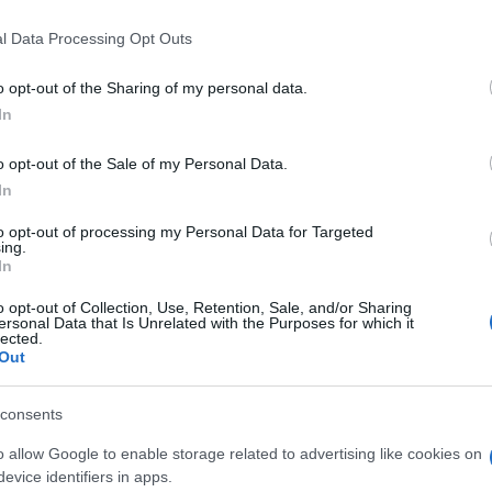
 that this website/app uses one or more Google services and may gath
l Data Processing Opt Outs
including but not limited to your visit or usage behaviour. You may click 
 to Google and its third-party tags to use your data for below specifi
o opt-out of the Sharing of my personal data.
ogle consent section.
In
o opt-out of the Sale of my Personal Data.
In
to opt-out of processing my Personal Data for Targeted
ing.
In
o opt-out of Collection, Use, Retention, Sale, and/or Sharing
gelate. L’instabilità in Medio Oriente si sta
ersonal Data that Is Unrelated with the Purposes for which it
li italiani. Secondo un’indagine di Facile.it e EMG
lected.
no in vacanza, mentre altri 7,3 milioni sono ancora
Out
he tra chi ha già deciso di concedersi un viaggio,
 persone non hanno ancora effettuato alcuna
tanno aspettando di vedere finire la crisi
consents
inazione.
o allow Google to enable storage related to advertising like cookies on
evice identifiers in apps.