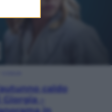
In Edicola
’autunno caldo
i Giorgia –
anorama in