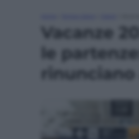
Home
»
Tempo Libero
»
Viaggi
»
Vacanze
Vacanze 202
le partenze:
rinunciano 