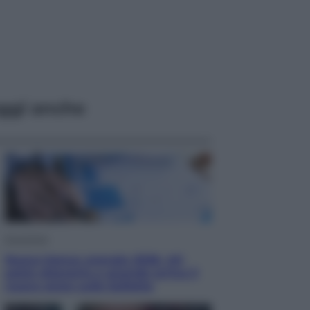
ggi anche
Economia
Nuovo bonus energia 2026, chi
potrà ottenerlo e quando arriva il
nuovo aiuto sulle bollette