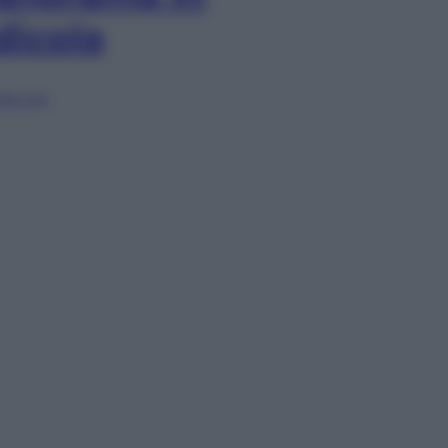
dicola
lia ora