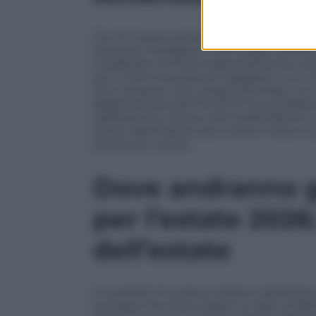
Tra chi invece partirà comunque, il conf
Secondo l’indagine, il 24% degli intervistat
modificato la meta originariamente scel
per il 42% è la paura di viaggiare in un c
che il proprio volo venga cancellato. Le 
abbandonata dal 13% di chi ha cambiato
dall’America Latina e dai Caraibi (8,1%) 
scelto destinazioni più vicine in alcuni
ancora più sicure.
Dove andranno gl
per l’estate 2026:
dell’estate
Il risultato? Il turismo italiano sarà fo
europee. Più di sei italiani su dieci (il 