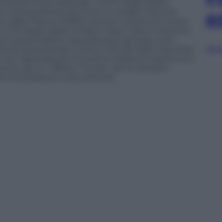
ertezza internazionale. Il 21,7% degli italiani
 meta preferita (22,4% di chi scegli il Vecchio
e
) e dalla Francia (10,8%). Numeri contenuti invece
 2,1% degli italiani andrà in Asia, l’1,9% in America
 più sorprendente riguarda però gli Stati Uniti,
Sfog
acanza quest’estate, contro il 3% del 2022. Secondo
e non riguarda solo il turismo italiano) è spinto non
anche da un “effetto Trump”, per le tensioni
amministrazione statunitense.