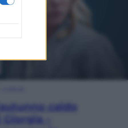
In Edicola
’autunno caldo
i Giorgia –