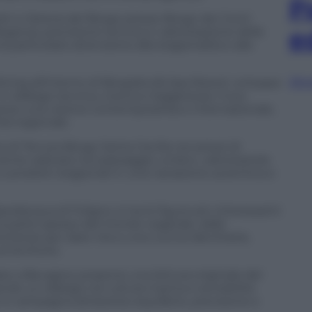
P
dri e Osteria del Borgo presso Borgo dei Conti
e
leganza, precisione tecnica e valorizzazione delle
a particolare attenzione alla stagionalità e alla
Sfog
ning all’interno di Borgobrufa Spa Resort, sviluppa
dialogo tecnica, ricerca e leggerezza. Il suo
averso una visione contemporanea e internazionale,
tà regionale.
a di Tenuta Borgo Santa Cecilia nei pressi di
ente radicata nel paesaggio umbro, valorizzando
e prodotti stagionali in una narrazione autentica e
apodacqua di Foligno, è tra le figure più interessanti
rca parte spesso dal mondo vegetale, dalle
ntanee per dare vita a una cucina identitaria,
territorio.
Mare a Bevagna, propone una lettura originale del
do un dialogo tra cultura marina e sensibilità
e e campagna attraverso equilibrio, precisione e