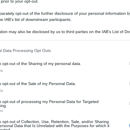
 prior to your opt-out.
rately opt-out of the further disclosure of your personal information by
he IAB’s list of downstream participants.
tion may also be disclosed by us to third parties on the IAB’s List of 
 that may further disclose it to other third parties.
 that this website/app uses one or more Google services and may gath
l Data Processing Opt Outs
including but not limited to your visit or usage behaviour. You may click 
 to Google and its third-party tags to use your data for below specifi
o opt-out of the Sharing of my personal data.
ogle consent section.
In
se Milano 2026 (21ª edizione del congresso), come
scena il suo scrigno di prodotti
azione di cuochi che sta contribuendo a ridefinire
o opt-out of the Sale of my Personal Data.
In
o 2026 presso l’Allianz MiCo North Wing di Milano,
to opt-out of processing my Personal Data for Targeted
o internazionale per l’alta cucina e la pasticceria
ing.
 “Identità Future”.
In
patrimonio agroalimentare straordinario diventano il
o opt-out of Collection, Use, Retention, Sale, and/or Sharing
ria contemporanea, capace di guardare al futuro
ersonal Data that Is Unrelated with the Purposes for which it
lected.