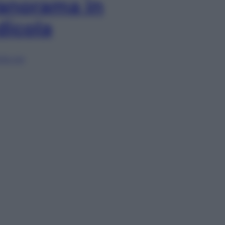
anorama in
dicola
lia ora