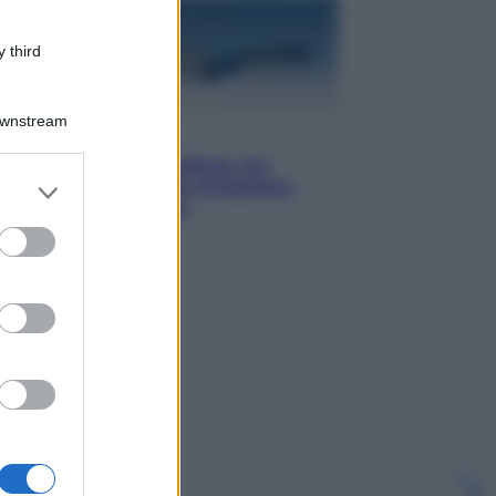
 third
Downstream
Viaggi
Perché Vietnam Airlines sta
er and store
diventando la porta d’ingresso
to grant or
italiana verso l’Asia
ed purposes