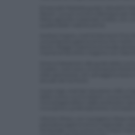
Emanuele Mazzella guida i ristoranti Ce
Resort. La sua cucina si distingue per e
filiere agricole e pastorali umbre, con un
qualità delle materie prime.
Andrea Impero, chef di Elementi Fine Di
una proposta gastronomica che mette in 
lavoro rilegge il patrimonio locale attr
mantenendo forte il legame con l’identi
Serena Sebastiani, alla guida della cucin
Gubbio, costruisce una proposta fortem
erbe spontanee, orti, selvaggina, bosco 
attuale del territorio.
Giulio Gigli, chef del ristorante UNE a C
della nuova cucina italiana. La sua rice
microstagionalità e dalle produzioni spo
innovativa e profondamente connessa al 
Vittorio Ottavi, con il progetto Ottavi 
panorama gastronomico regionale, crean
territoriale. Una cucina che unisce mar