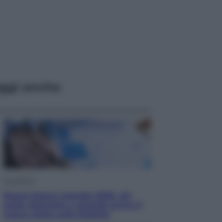
ggi anche
Economia
Nuovo bonus energia 2026, chi
potrà ottenerlo e quando arriva il
nuovo aiuto sulle bollette