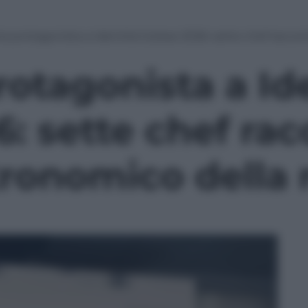
a protagonista a Identità Golose 2026: sette chef raccon
otagonista a Id
: sette chef rac
tronomico della 