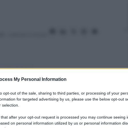
26
– Lettura: 4 minuti
nti preferite
ocess My Personal Information
à Golose Milano 2026 con sette chef,
 visione della cucina del territorio.
to opt-out of the sale, sharing to third parties, or processing of your per
formation for targeted advertising by us, please use the below opt-out s
 selection.
 that after your opt-out request is processed you may continue seeing i
ased on personal information utilized by us or personal information dis