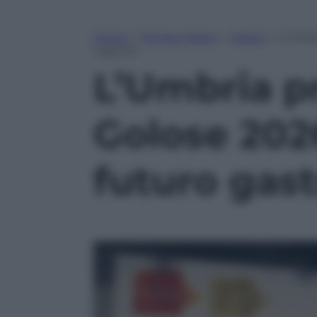
Home
»
Tempo Libero
»
Viaggi
»
L’Umbri
regione
L’Umbria pr
Golose 2026
futuro gas