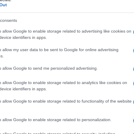
dici.
Out
custodisce una ricchezza alimentare che trova
le produzioni agricole di qualità, nelle tradizioni
consents
ofondamente intrecciata al paesaggio.
o allow Google to enable storage related to advertising like cookies on
evice identifiers in apps.
o allow my user data to be sent to Google for online advertising
s.
to allow Google to send me personalized advertising.
o allow Google to enable storage related to analytics like cookies on
evice identifiers in apps.
o allow Google to enable storage related to functionality of the website
è raccontato soprattutto attraverso una cucina di
prodotto, sulla memoria familiare e sul sapere
o allow Google to enable storage related to personalization.
all’Agricultura e al Turismo, Simona Meloni. “Oggi –
, sta emergendo una nuova scena gastronomica
ienze in Italia e all’estero e che hanno scelto di
o allow Google to enable storage related to security, including