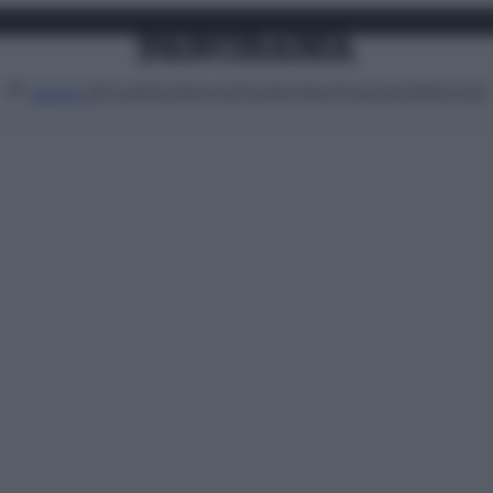
Attualità
Lifestyle
Moda
Video
Podcast
Abbonati
MENU