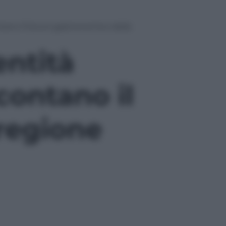
tano il futuro gastronomico della
entità
contano il
regione