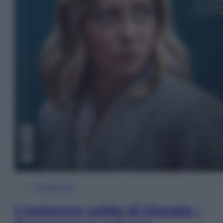
In Edicola
L’autunno caldo di Giorgia –