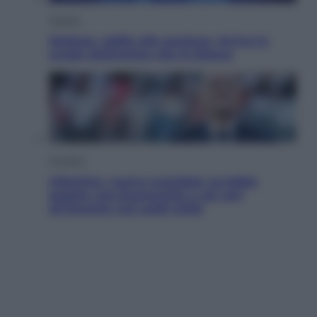
Scienza
Meduse, addio alle punture. Arriva lo
scudo elettronico che le blocca
Cronaca
Infantino, nuovo scandalo: avrebbe
pagato una buonuscita a sei zeri
all’amante (coi soldi Uefa)