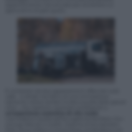
sapientemente ristrutturata per annettere un
agriturismo di gran gusto.
È composto da due appartamenti affacciati sulla
valle – e dotati, tra l’altro, di una connessione
talmente veloce da fare invidia a quella delle grandi
città -, che ospitano vacanzieri predisposti a
un’esperienza autentica di vita rurale
.
L’atmosfera è quella dell’accoglienza familiare che i
coniugi Werner e Judith, insieme ai loro bambini
Felix, Anna, Sofia e a nonna Rosa, condividono con