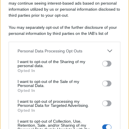
may continue seeing interest-based ads based on personal
information utilized by us or personal information disclosed to
third parties prior to your opt-out.
You may separately opt-out of the further disclosure of your
personal information by third parties on the IAB’s list of
downstream participants.
Personal Data Processing Opt Outs
This information may also be disclosed by us to third parties
on the IAB’s List of Downstream Participants that may further
I want to opt-out of the Sharing of my
disclose it to other third parties.
personal data.
Opted In
Please note that this website/app uses one or more Google
services and may gather and store information including but
I want to opt-out of the Sale of my
Personal Data.
not limited to your visit or usage behaviour. You may click to
Opted In
grant or deny consent to Google and its third-party tags to
use your data for below specified purposes in below Google
I want to opt-out of processing my
consent section.
Personal Data for Targeted Advertising.
Opted In
I want to opt-out of Collection, Use,
Retention, Sale, and/or Sharing of my