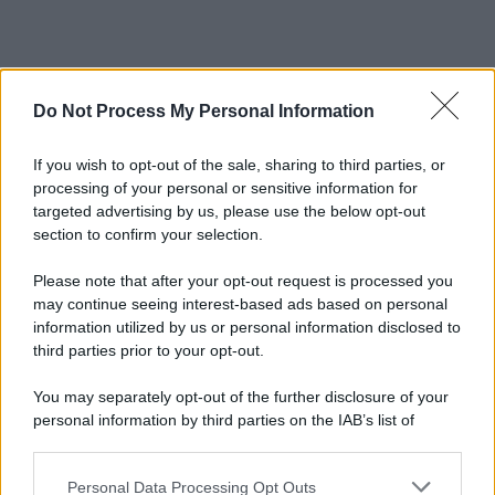
Do Not Process My Personal Information
If you wish to opt-out of the sale, sharing to third parties, or
processing of your personal or sensitive information for
targeted advertising by us, please use the below opt-out
section to confirm your selection.
Please note that after your opt-out request is processed you
may continue seeing interest-based ads based on personal
information utilized by us or personal information disclosed to
third parties prior to your opt-out.
You may separately opt-out of the further disclosure of your
personal information by third parties on the IAB’s list of
downstream participants.
Personal Data Processing Opt Outs
This information may also be disclosed by us to third parties