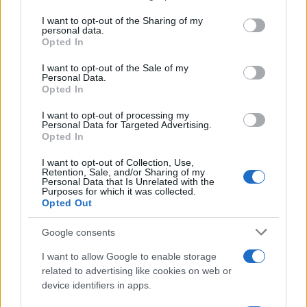
on the IAB’s List of Downstream Participants that may further
I want to opt-out of the Sharing of my
disclose it to other third parties.
personal data.
Opted In
Please note that this website/app uses one or more Google
services and may gather and store information including but
I want to opt-out of the Sale of my
Personal Data.
not limited to your visit or usage behaviour. You may click to
Opted In
grant or deny consent to Google and its third-party tags to
use your data for below specified purposes in below Google
I want to opt-out of processing my
consent section.
Personal Data for Targeted Advertising.
Opted In
I want to opt-out of Collection, Use,
Retention, Sale, and/or Sharing of my
Personal Data that Is Unrelated with the
Purposes for which it was collected.
Opted Out
Google consents
I want to allow Google to enable storage
related to advertising like cookies on web or
device identifiers in apps.