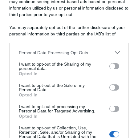
may continue seeing interest-based ads based on personal
information utilized by us or personal information disclosed to
third parties prior to your opt-out.
You may separately opt-out of the further disclosure of your
personal information by third parties on the IAB’s list of
downstream participants.
Personal Data Processing Opt Outs
This information may also be disclosed by us to third parties
on the IAB’s List of Downstream Participants that may further
I want to opt-out of the Sharing of my
disclose it to other third parties.
personal data.
Opted In
Please note that this website/app uses one or more Google
services and may gather and store information including but
I want to opt-out of the Sale of my
Personal Data.
not limited to your visit or usage behaviour. You may click to
Opted In
grant or deny consent to Google and its third-party tags to
use your data for below specified purposes in below Google
I want to opt-out of processing my
consent section.
Personal Data for Targeted Advertising.
Opted In
I want to opt-out of Collection, Use,
Retention, Sale, and/or Sharing of my
Personal Data that Is Unrelated with the