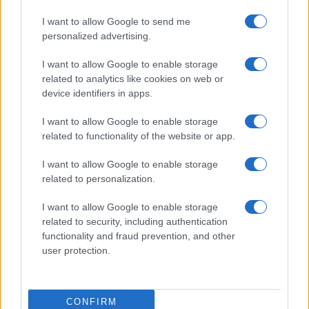
I want to allow Google to send me
personalized advertising.
I want to allow Google to enable storage
related to analytics like cookies on web or
device identifiers in apps.
I want to allow Google to enable storage
related to functionality of the website or app.
I want to allow Google to enable storage
related to personalization.
I want to allow Google to enable storage
related to security, including authentication
functionality and fraud prevention, and other
user protection.
CONFIRM