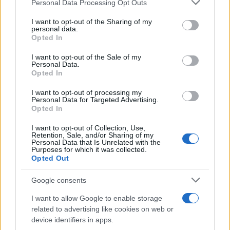
Personal Data Processing Opt Outs
This information may also be disclosed by us to third parties
on the IAB’s List of Downstream Participants that may further
I want to opt-out of the Sharing of my
disclose it to other third parties.
personal data.
Opted In
Please note that this website/app uses one or more Google
services and may gather and store information including but
I want to opt-out of the Sale of my
Personal Data.
not limited to your visit or usage behaviour. You may click to
Opted In
grant or deny consent to Google and its third-party tags to
use your data for below specified purposes in below Google
I want to opt-out of processing my
consent section.
Personal Data for Targeted Advertising.
Opted In
I want to opt-out of Collection, Use,
Retention, Sale, and/or Sharing of my
Personal Data that Is Unrelated with the
Purposes for which it was collected.
Opted Out
Google consents
I want to allow Google to enable storage
related to advertising like cookies on web or
device identifiers in apps.