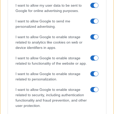
I want to allow my user data to be sent to
Google for online advertising purposes.
I want to allow Google to send me
personalized advertising.
I want to allow Google to enable storage
related to analytics like cookies on web or
device identifiers in apps.
I want to allow Google to enable storage
related to functionality of the website or app.
I want to allow Google to enable storage
related to personalization.
I want to allow Google to enable storage
related to security, including authentication
functionality and fraud prevention, and other
user protection.