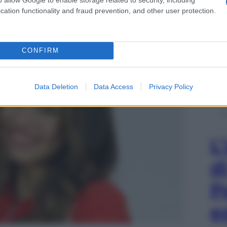
cation functionality and fraud prevention, and other user protection.
CONFIRM
Data Deletion
Data Access
Privacy Policy
L
d
P
e