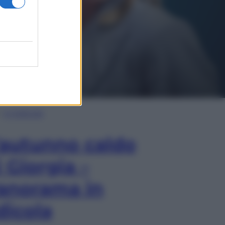
In Edicola
’autunno caldo
i Giorgia –
anorama in
dicola