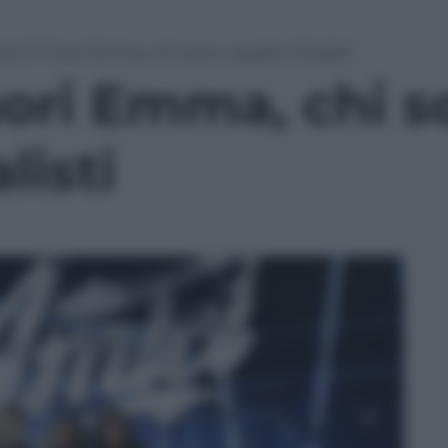
ici 17: fuori Emma, chi sono i quattro finalisti
uori Emma, chi s
listi