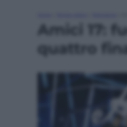
Home
»
Tempo Libero
»
Televisione
»
Am
Amici 17: f
quattro fina