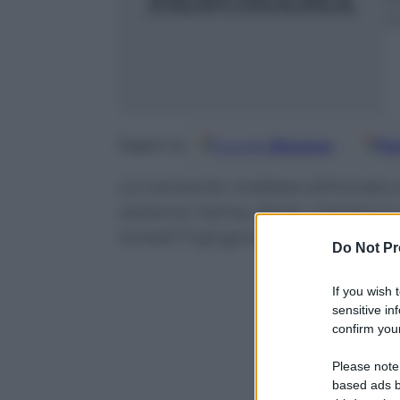
4
m
Google
Discover
Fo
Seguici su
La cantante maltese eliminata in
saranno Irama, Einar, Carme e La
lunedì 11 giugno
Do Not Pr
If you wish 
sensitive in
confirm your
Please note
based ads b