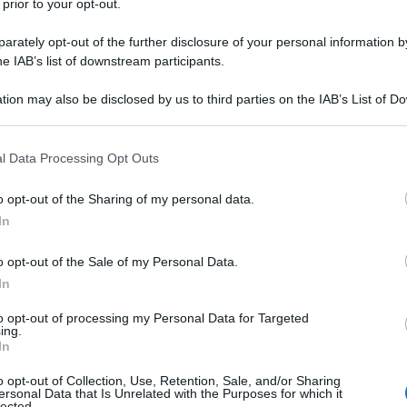
 prior to your opt-out.
rately opt-out of the further disclosure of your personal information by
he IAB’s list of downstream participants.
tion may also be disclosed by us to third parties on the IAB’s List of 
 that may further disclose it to other third parties.
 that this website/app uses one or more Google services and may gath
l Data Processing Opt Outs
la formazione che
Maria De Filippi
schiererà
including but not limited to your visit or usage behaviour. You may click 
ci 17
: la lunga corsa verso la vittoria è arrivata
 to Google and its third-party tags to use your data for below specifi
o opt-out of the Sharing of my personal data.
i saprà chi è il vincitore della diciasettesima
ogle consent section.
 Di sicuro sul podio non ci sarà
Emma
, eliminata a
In
o opt-out of the Sale of my Personal Data.
inale del talent di
In
to opt-out of processing my Personal Data for Targeted
ing.
In
o opt-out of Collection, Use, Retention, Sale, and/or Sharing
u
, nella semifinale di
Amici 17
, andata in onda
ersonal Data that Is Unrelated with the Purposes for which it
lected.