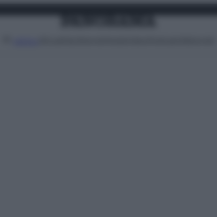
Attualità
Lifestyle
Moda
Video
Podcast
Abbonati
MENU