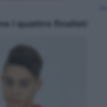
Sfog
o i quattro finalisti