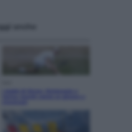
ggi anche
Sport
I dubbi di Sinner, fisioterapia a
Torino: Jannik valuta se giocare a
Cincinnati