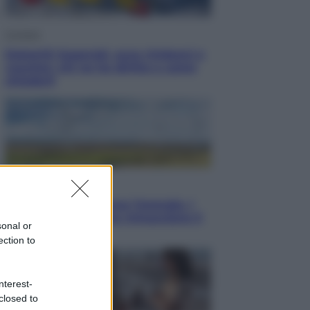
Cronaca
Dolomiti Superski, ecco rimborsi e
voucher: chi ne ha diritto e come
chiederli
Energia
Aiuto! in Italia manca l’energia. I
quattro ostacoli che minacciano il
sonal or
nostro futuro
ection to
nterest-
closed to