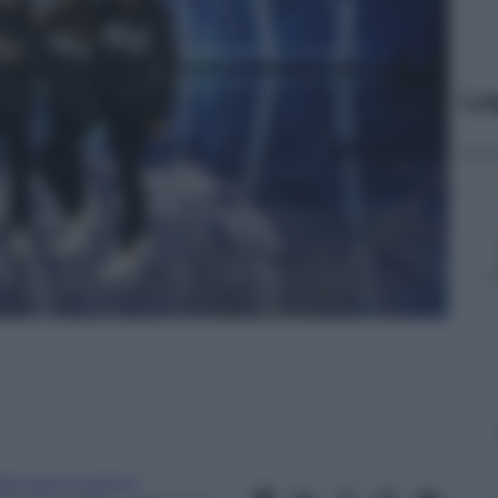
Le
rancesco Canino