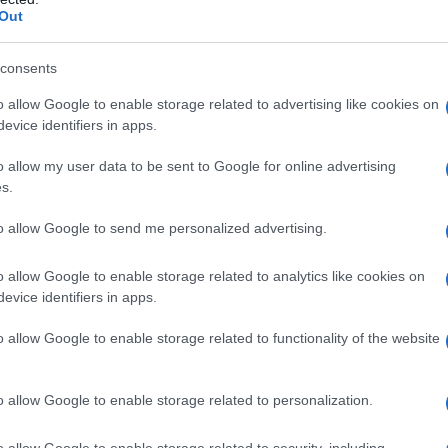
 contro tutti” con i cinque concorrenti ancora in
Out
 Einar
– chiamati a tirare fuori il meglio del
to di sola andata per la vittoria
. L’upgrade è il
ra, su cui campeggia la scritta “finale”.
consents
o allow Google to enable storage related to advertising like cookies on
evice identifiers in apps.
ale di
#Amici17
! Quanti RT per lui?
o allow my user data to be sent to Google for online advertising
s.
 giugno 2018
to allow Google to send me personalized advertising.
etta, i ragazzi si esibiscono con Beppe
o allow Google to enable storage related to analytics like cookies on
oia
(dopo il duetto con
Einar
,
Maria De Filippi
evice identifiers in apps.
produttore e giurato
Carlo Di Francesco
: “Non avrai
zio Moro
e ancora
Á
lvaro Soler
che con il suo
nare la De Filippi e
Simona Ventura
.
o allow Google to enable storage related to functionality of the website
o allow Google to enable storage related to personalization.
o i quattro finalisti
o allow Google to enable storage related to security, including