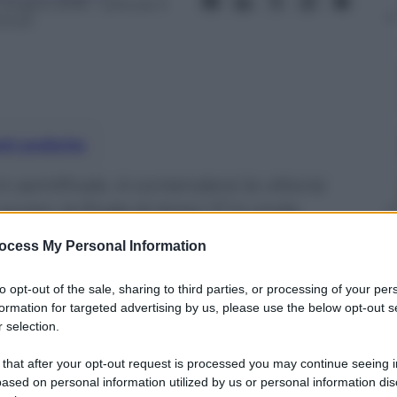
 Giugno 2018
– Lettura: 3
inuti
nti preferite
 semifinale. A contendersi la vittoria
uren: la finale di Amici 17 in onda
ocess My Personal Information
to opt-out of the sale, sharing to third parties, or processing of your per
formation for targeted advertising by us, please use the below opt-out s
 selection.
 that after your opt-out request is processed you may continue seeing i
ased on personal information utilized by us or personal information dis