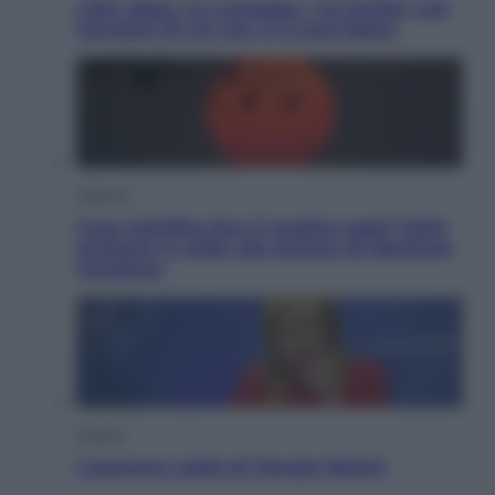
Libri: dopo «Le schegge», tre thriller con
narratori di cui non ci si può fidare
Lifestyle
Cosa significa fare il medico oggi? Dalle
proteste in India alla lezione di Abraham
Verghese
Politica
L’autunno caldo di Giorgia Meloni