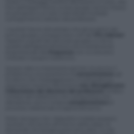
tweet e messaggi inerenti alla lezione in corso. Alla
fine dell’esperimento, ai due gruppi veniva chiesto
di sottoporsi a un test a domanda multipla
sull’argomento trattato dal professore.
I risultati hanno dimostrato che gli studenti del
primo gruppo conseguivano voti del
17% inferiori
rispetto a quelli del secondo gruppo, e che la
qualità dell’apprendimento era inversamente
proporzionale alla
frequenza
con cui avevano
utilizzato il proprio telefonino.
Questo dato è importante perché circoscrive il
problema a una questione di
concentrazione
: gli
studenti che messaggiavano e twittavano su
argomenti inerenti alla lezione
non distoglievano
l’attenzione dal discorso del professore
, di fatto
l’utilizzo del telefonino non comportava una
distrazione, anzi si rivelava
complementare
al
processo tradizionale di apprendimento.
Posto dunque che i dispositivi mobile possano
risultare utili anche all’interno della classe, le
domande che bisogna porsi sono altre:
In che