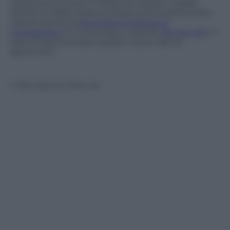
modo promuovere l’utilizzo di cellulari e tablet
all’interno della classe scolastica senza alimentare
ulteriormente la
pericolosa tendenza al
multitasking
?
E comunque:
a partire
da che età
è il
caso di sperimentare questo nuovo tipo di
approccio?
© Riproduzione Riservata