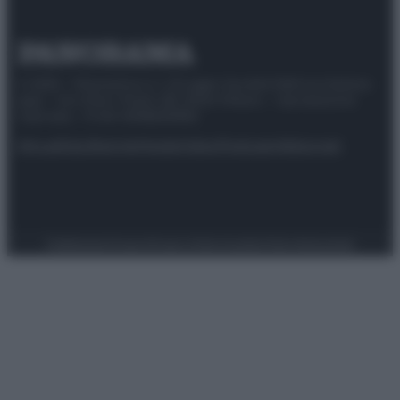
© 2025 – Panorama s.r.l. (Gruppo Società Editrice Italiana
spa) – Via Vittor Pisani 28, 20124 Milano – riproduzione
riservata – P.IVA 10518230965
Attualità
Lifestyle
Moda
Video
Podcast
Abbonati
Preferenze Privacy
Privacy Policy
Cookie Policy
Note legali