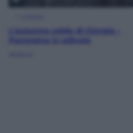
In Edicola
L’autunno caldo di Giorgia –
Panorama in edicola
Sfoglia ora