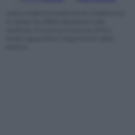
Usare indiscriminatamente il telefonino
in classe ha effetti disastrosi sulle
verifiche. Funziona invece se SMS e
tweet riguardano l’argomento della
lezione