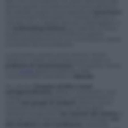
fatto che uno studente non presti attenzione alla
lezione (quello succedeva anche prima dell’arrivo
dei cellulari), quanto la sua capacità di
concentrarsi
e di archiviare informazioni in maniera efficace. È
naturale che un ragazzo abituato a destreggiarsi in
un
multitasking
continuo
, pur essendo un bravo
studente, possa avere la tendenza a gestire
contemporaneamente le sue conversazioni digitali
e la lezione del suo professore.
La domanda a questo punto diventa: Tenere
telefonini e tablet sotto il banco può creare un
problema di concentrazione
? E la risposta, stando
a uno
studio
appena pubblicato dalla
Communication Education
, è:
dipende
.
Per valutare
l’impatto di SMS e tweet
sull’apprendimento
, Jeffrey H. Kuznekoff e i suoi
colleghi hanno monitorato il comportamento in
aula di
due gruppi di studenti
: al primo veniva
consentito di comunicare con altri studenti
trattando di argomenti
non inerenti alla lezione
; al
secondo veniva data la possibilità di interagire
con
altri studenti o con il professore
, utilizzando