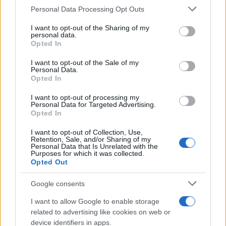
Personal Data Processing Opt Outs
This information may also be disclosed by us to third parties
on the IAB’s List of Downstream Participants that may further
I want to opt-out of the Sharing of my
disclose it to other third parties.
personal data.
Opted In
Please note that this website/app uses one or more Google
services and may gather and store information including but
I want to opt-out of the Sale of my
Personal Data.
not limited to your visit or usage behaviour. You may click to
Opted In
grant or deny consent to Google and its third-party tags to
use your data for below specified purposes in below Google
I want to opt-out of processing my
consent section.
Personal Data for Targeted Advertising.
Opted In
I want to opt-out of Collection, Use,
Retention, Sale, and/or Sharing of my
Personal Data that Is Unrelated with the
Purposes for which it was collected.
Opted Out
Google consents
I want to allow Google to enable storage
related to advertising like cookies on web or
device identifiers in apps.