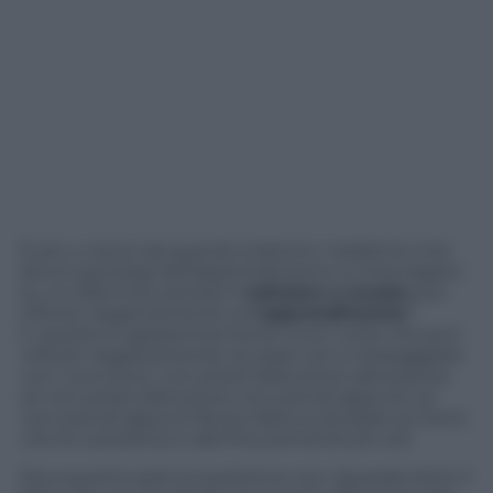
È più o meno da quando esistono i telefonini che
alcuni psicologi dell’apprendimento si interrogano
su un dilemma: portarsi il
cellulare a scuola
può
influire negativamente sull’
apprendimento
?
Il quesito è apparentemente ovvio: c
erto che può
influire negativamente; se passi ore a messaggiare
con i tuoi amici, non presti attenzione alla lezione,
se non presti attenzione non prendi appunti, se
non prendi appunti fai più fatica a studiare (a meno
che te li prestino) e alla fine prendi brutti voti.
Ma a quanto pare la questione non riguarda tanto il