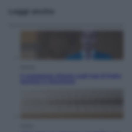
Leggi anche
Opinioni
Il vergognoso silenzio sugli hub di Pedro
Sanchez in Mauritania
Cultura