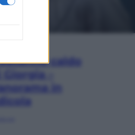
In Edicola
’autunno caldo
i Giorgia –
anorama in
dicola
lia ora