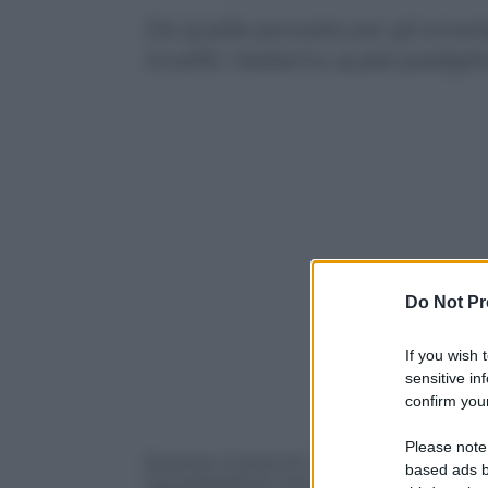
Da quelle pensate per gli smart
incalliti. Vediamo quale padigli
Do Not Pr
If you wish 
sensitive in
confirm your
Please note
Quando si parla di cuffie è sempre diffi
based ads b
considerazione: prima di tutto il
prezzo