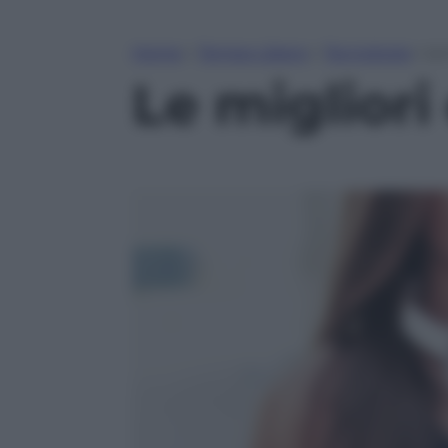
Home
»
Tempo Libero
»
Tecnologia
»
Le
Le migliori