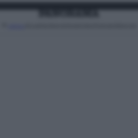
Attualità
Lifestyle
Moda
Video
Podcast
Abbonati
MENU