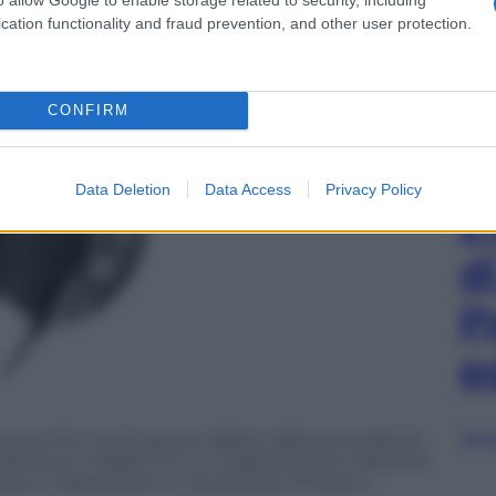
cation functionality and fraud prevention, and other user protection.
CONFIRM
Data Deletion
Data Access
Privacy Policy
L
d
P
e
Sfog
ne fine al più grosso difetto della precedente:
decisamente meglio con un miglioramento rilevante
rezzo e l’assenza di un cavetto per iPhone e