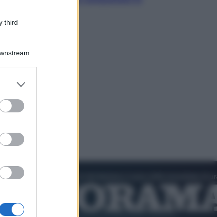
cultura pop
 third
Downstream
er and store
to grant or
ed purposes