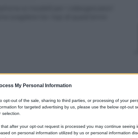
phone ai modelli per i videogiocatori
one scegliere tra i top di quest’anno
ocess My Personal Information
to opt-out of the sale, sharing to third parties, or processing of your per
formation for targeted advertising by us, please use the below opt-out s
 selection.
 that after your opt-out request is processed you may continue seeing i
cile scegliere. Tante le determinanti da prendere in
ased on personal information utilized by us or personal information dis
, poi la possibilità di
utilizzarle per dispositivi