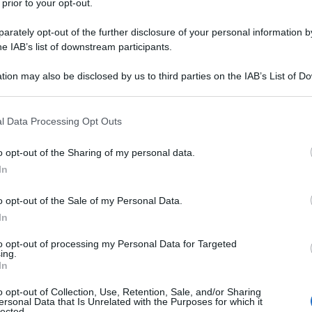
 prior to your opt-out.
fuori casa e, addirittura, la disponibilità di
app
articolari i livelli del suono.
rately opt-out of the further disclosure of your personal information by
he IAB’s list of downstream participants.
3 sullo smartphone o di ascoltare un po’ di brani
mino, le cuffie devono saper svolgere una sola
rare in una delle tante catene specializzate in
tion may also be disclosed by us to third parties on the IAB’s List of 
taglio di scelta a disposizione
. Non fatevi
 that may further disclose it to other third parties.
ricercato o nomi sfavillanti. Non è detto che il
 arrivare da un’azienda mai sentita finora. Ecco
 that this website/app uses one or more Google services and may gath
l Data Processing Opt Outs
ti di ognuna
, con il prezzo medio di acquisto
including but not limited to your visit or usage behaviour. You may click 
 to Google and its third-party tags to use your data for below specifi
o opt-out of the Sharing of my personal data.
ogle consent section.
egliere quella che fa per voi
.
In
0 euro)
o opt-out of the Sale of my Personal Data.
In
to opt-out of processing my Personal Data for Targeted
ing.
In
o opt-out of Collection, Use, Retention, Sale, and/or Sharing
ersonal Data that Is Unrelated with the Purposes for which it
lected.