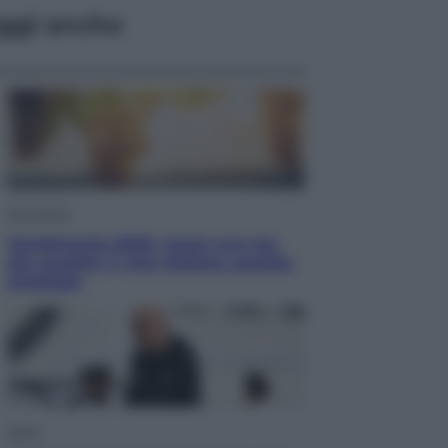
ggi anche
Economia
Vendemmia 2026, meno uva ma
più qualità: il vino italiano cambia
strategia
Sport