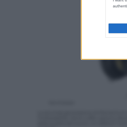
authenti
Sennheiser
La seconda generazione di Momentum po
l’indossabilità. Ora le cuffie vestono 
della qualità del suono. Un difetto? Il p