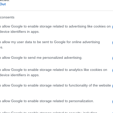
Out
consents
o allow Google to enable storage related to advertising like cookies on
evice identifiers in apps.
o allow my user data to be sent to Google for online advertising
s.
to allow Google to send me personalized advertising.
o allow Google to enable storage related to analytics like cookies on
mento chiaro e ottimo dei bassi. Un modello
lta in quanto a qualità-prezzo. Un difetto?
evice identifiers in apps.
ecomando su iPhone non risponde a tutti i comandi.
mazon la trovate a circa 61 euro. Troppi.
o allow Google to enable storage related to functionality of the website
ntum 2.0 (280 euro)
o allow Google to enable storage related to personalization.
o allow Google to enable storage related to security, including