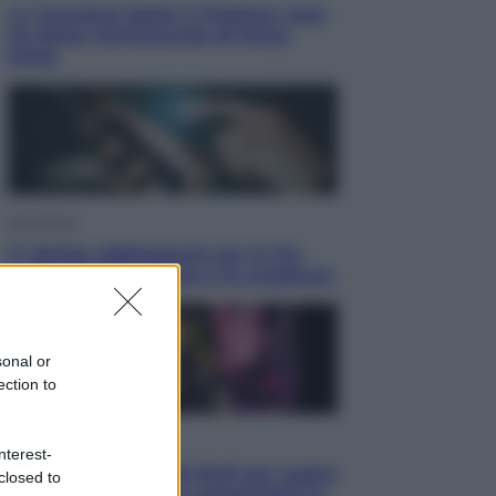
La Juventus batte il Chelsea: cosa
ha detto l’amichevole di Hong
Kong
Economia
IT Wallet obbligatorio per la Pa:
cos’è, come funziona e le scadenze
sonal or
ection to
Televisione
nterest-
Estate da anime: 10 titoli per capire
closed to
il fenomeno che ha conquistato la