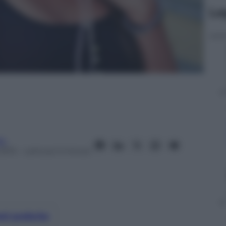
Le
fo
2015
– Lettura: 5 minuti
nti preferite