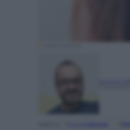
Creative Commons
Antonino Caf
17 Dicembre 
Google
Discover
Fo
Seguici su