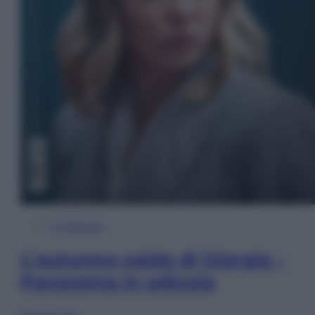
In Edicola
L’autunno caldo di Giorgia –
Panorama in edicola