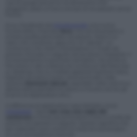
casi di quegli articoli te ne dimentichi (nel
peggiore: passi un’ora a cercare di recuperarli, senza
frutto).
Ecco, Facebook sta
introducendo
una nuova
funzionalità, chiamata
Save
, che servirà proprio a
evitare quella particolare situazione. Save è un
tasto che consente, appunto, di “salvare” un
contenuto che ritieni interessante in modo da
poterlo ritrovare in seguito senza dover impazzire. Il
funzionamento è piuttosto semplice: cliccando la
freccetta in alto a destra nei contenuti del feed (sia
su desktop che su mobile) apparirà l’opzione Salva,
basterà cliccarla e il post verrà archiviato nella
sezione
Elementi Salvati
, reperibile nella colonna a
destra della piattaforma (dove si trovano anche gli
Eventi, le Applicazioni etc.).
A differenza di applicazioni specializzate come
Instapaper
, Save
non crea una copia del
contenuto
, si limita ad archiviarne il link in modo da
poterlo recuperare in seguito. Questo significa che
per esplorare quei contenuti avrai ancora bisogno
di una connessione internet.