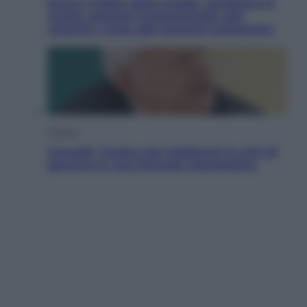
Nuovo Codice della strada, cambiano le
multe: sanzioni proporzionate alla
velocità e stop agli aumenti automatici
Politica
Cencelli, l’uomo che trasformò le crisi di
governo in una formula matematica