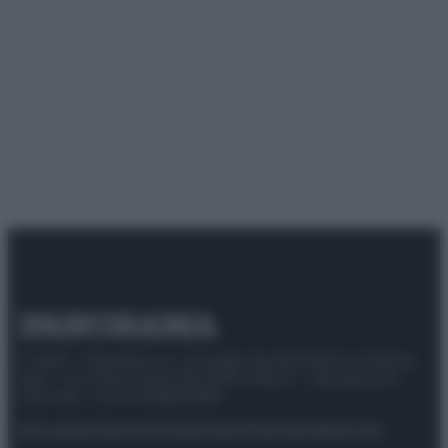
© 2025 – Panorama s.r.l. (Gruppo Società Editrice Italiana
spa) – Via Vittor Pisani 28, 20124 Milano – riproduzione
riservata – P.IVA 10518230965
Attualità
Lifestyle
Moda
Video
Podcast
Abbonati