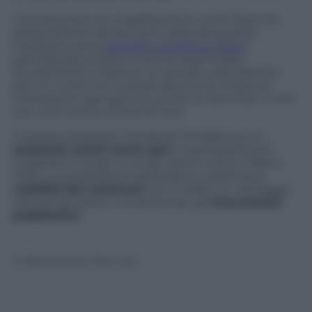
L’introduzione di un’applicazione come Save era
attesa almeno da due anni, ossia da quando
Facebook aveva
acquisito la startup Spool
,
specializzata proprio in servizi
read-it-later
.
Sicuramente si tratta di un servizio utile (almeno
per chi, come me, si perde decine di contenuti
interessanti ogni giorno), anche se deve fare i conti
con una nutrita schiera di rivali.
A questo proposito, Facebook ha dalla sua un
serbatoio utenti senza pari
e la prospettiva di
migliorare il modo in cui gli utenti vivono il News
Feed. La possibilità di estendere in potenza la
visibilità
dei contenuti
non è infatti un vantaggio
solo per gli utenti, ma anche per gli
inserzionisti
pubblicitari
.
© Riproduzione Riservata