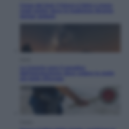
Corea del Sud, il futuro è fatto a mano
negli atelier dove la tradizione diventa
design globale
Viaggi
Le Canarie sono il paradiso
dell’astroturismo: dove vedere le stelle
più belle d’Europa
Politica