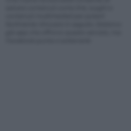
salvare contenuti come link, luoghi e
contenuti multimediali per poterli
facilmente ritrovare in seguito. Esistono
già app che offrono questo servizio, ma
Facebook punta a sotterrarle