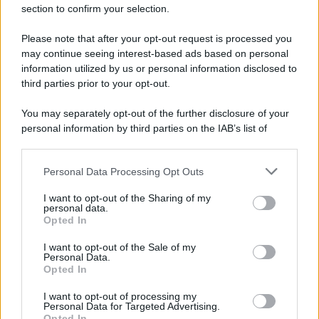
section to confirm your selection.
Please note that after your opt-out request is processed you
may continue seeing interest-based ads based on personal
information utilized by us or personal information disclosed to
third parties prior to your opt-out.
You may separately opt-out of the further disclosure of your
personal information by third parties on the IAB’s list of
downstream participants.
Personal Data Processing Opt Outs
This information may also be disclosed by us to third parties
on the IAB’s List of Downstream Participants that may further
I want to opt-out of the Sharing of my
disclose it to other third parties.
personal data.
Opted In
Please note that this website/app uses one or more Google
services and may gather and store information including but
I want to opt-out of the Sale of my
Personal Data.
not limited to your visit or usage behaviour. You may click to
Opted In
grant or deny consent to Google and its third-party tags to
use your data for below specified purposes in below Google
I want to opt-out of processing my
consent section.
Personal Data for Targeted Advertising.
Opted In