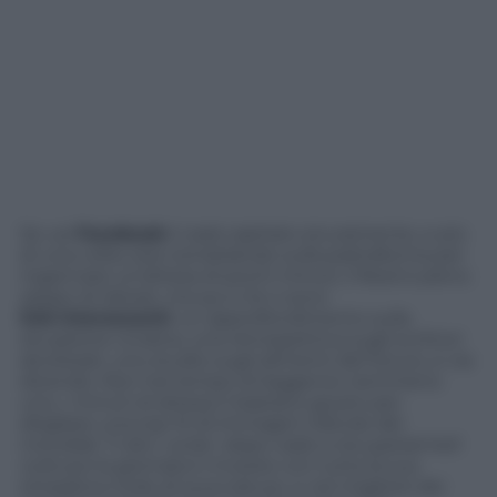
Se usi
Facebook
ti sarà capitato sicuramente, e più
di una volta: stai ciondolando sulla piattaforma per
ingannare un’attesa di pochi minuti, il feed è pieno
zeppo di idiozie, ma qui e là ci sono
link
interessanti
: un approfondimento sulla
situazione Ucraina, una retrospettiva sugli scrittori
alcolizzati, uno studio sugli alimenti del futuro, e via
dicendo. Non hai tempo di leggerne nemmeno
uno, i minuti di attesa ti bastano giusto per
sfogliare una top 10 di immagini ridicole dei
mondiali. Ti dici:
va be’, dopo vado a recuperarmeli
tutti
; poi la giornata ti investe con tutta la sua
simpatica mole di scocciature, e nel migliore dei