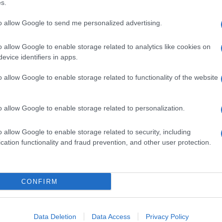
s.
 che ci sono attualmente (qua la
mappa prodotta
 di droni che fa rimbalzare il segnale prendendolo
to allow Google to send me personalized advertising.
erzi della popolazione mondiale non può
 infrastrutturali, ma non solo. La bassa densità di
 alti livelli di controllo socio-politico sono le
o allow Google to enable storage related to analytics like cookies on
” dai segnali di internet all’interno della mappa.
evice identifiers in apps.
 la situazione, scommettendo su un tipo di
o allow Google to enable storage related to functionality of the website
uomo in modo migliore, cercando di fuggire ad
ti chiave dei droni di Facebook sono chiari:
i rimanere in aria per un
tempo maggiore rispetto
o allow Google to enable storage related to personalization.
di Google)
o allow Google to enable storage related to security, including
ffrire le attività atmosferiche
, i droni possono
cation functionality and fraud prevention, and other user protection.
 certa zona, senza andare oltre, anche a quote più
oli
, possono ricevere assistenza più veloce rispetto
hiedono una logistica più ampia (in primi di
CONFIRM
 Google sono molto simili
. Entrambi utilizzeranno
00 piedi) e tutti e due hanno lo stesso obiettivo di
Data Deletion
Data Access
Privacy Policy