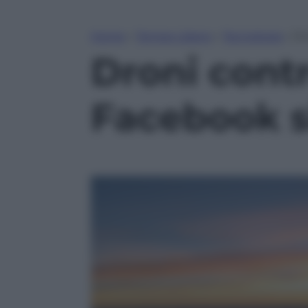
Home
»
Tempo Libero
»
Tecnologia
»
Dr
Droni cont
Facebook si