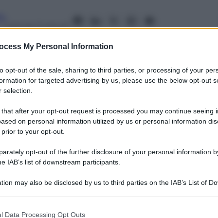
fo
– Lettura: 3 minuti
ocess My Personal Information
to opt-out of the sale, sharing to third parties, or processing of your per
formation for targeted advertising by us, please use the below opt-out s
nti preferite
 selection.
ogetti di Mark Zuckerberg e Larry Page
 that after your opt-out request is processed you may continue seeing i
ased on personal information utilized by us or personal information dis
imi autoritari permettendo
 prior to your opt-out.
rately opt-out of the further disclosure of your personal information by
he IAB’s list of downstream participants.
tion may also be disclosed by us to third parties on the IAB’s List of 
 that may further disclose it to other third parties.
 that this website/app uses one or more Google services and may gath
l Data Processing Opt Outs