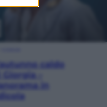
In Edicola
’autunno caldo
i Giorgia –
anorama in
dicola