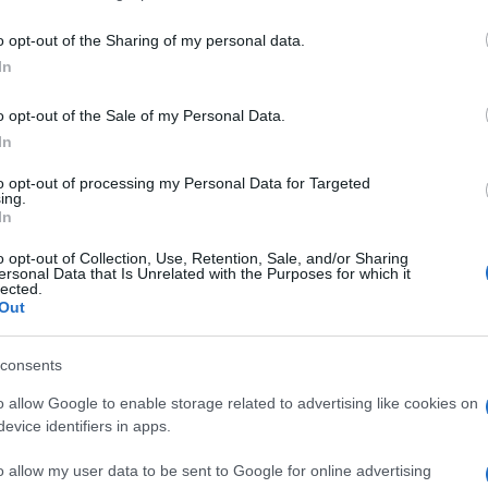
including but not limited to your visit or usage behaviour. You may click 
 to Google and its third-party tags to use your data for below specifi
o opt-out of the Sharing of my personal data.
ogle consent section.
In
o opt-out of the Sale of my Personal Data.
In
to opt-out of processing my Personal Data for Targeted
lo. Anche se Google e Facebook portano avanti i
ing.
vunque, in realtà hanno lo stesso fine. All’inizio del
In
iluppando una propria serie di droni per portare
biettivo è principalmente quello di
superare le
o opt-out of Collection, Use, Retention, Sale, and/or Sharing
ersonal Data that Is Unrelated with the Purposes for which it
i costi di produzione
, installazione e gestione di
lected.
connettersi in rete. L’abbattimento del digital
Out
to con gli altri big del settore coinvolti in
on il suo Project Loon
. Lo scorso venerdì
 più dettagliato sulla proposta, mettendo nero
consents
bero una soluzione migliore dei “palloni”, spiegando
ogia. In realtà i due competitor sono più simili del
o allow Google to enable storage related to advertising like cookies on
evice identifiers in apps.
che è stato chiamato Dronebook
(in maniera non
o allow my user data to be sent to Google for online advertising
endere ogni parte del mondo (o quasi) “navigabile”