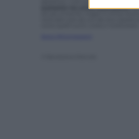
abbattere i costi per ridurre il digital di
economici ma anche socio-politici
. Q
attuati entrambi, magari in tempi diversi
verrà dato solo ad uno dei due soprattutto
come quelli turchi, cinesi e nordcoreani
Segui @Connessioni
© Riproduzione Riservata