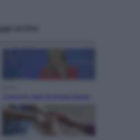
ggi anche
Politica
L’autunno caldo di Giorgia Meloni