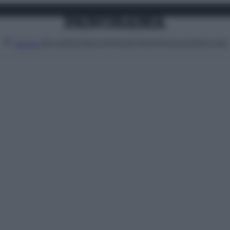
Attualità
Lifestyle
Moda
Video
Podcast
Abbonati
MENU