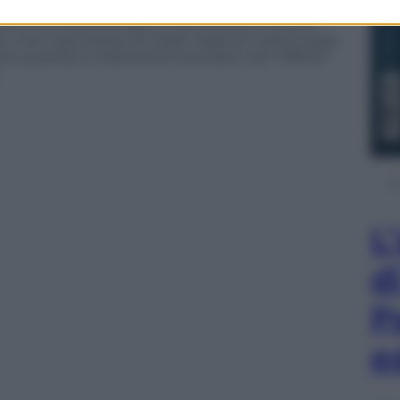
vide,
tenendo presente non solo i motivi
uello che resta da capire è se potranno essere
, o se il permesso di volare sopra le nostre teste
 quando si tratterrà di sorvolare cieli “difficili”
.
L
d
P
e