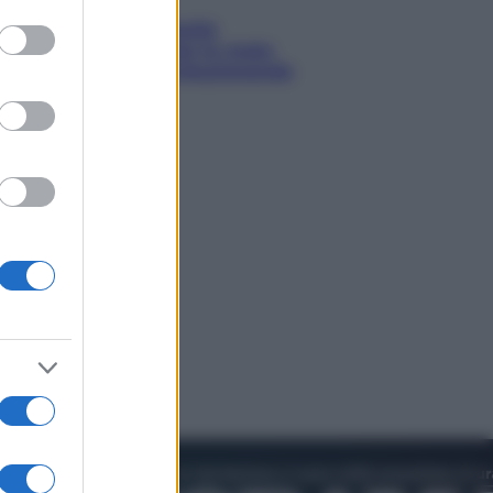
to grant or
ed purposes
Sea-Doo: dalla velocità
all’esplorazione, così le moto
d’acqua stanno rivoluzionando
l’outdoor