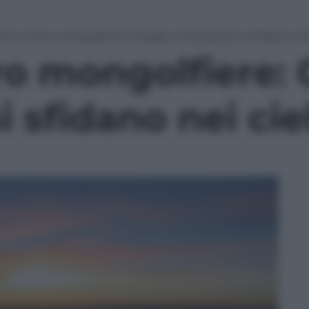
oni contro mongolfiere: Google e Facebook si sfidano nei 
ro mongolfiere: 
 sfidano nei ciel