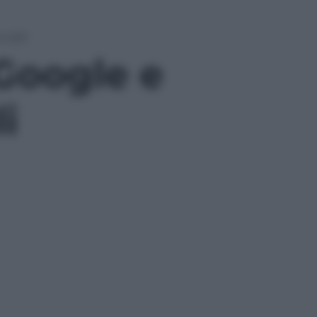
cieli
Google e
i