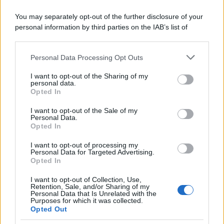
You may separately opt-out of the further disclosure of your
personal information by third parties on the IAB’s list of
downstream participants.
Personal Data Processing Opt Outs
This information may also be disclosed by us to third parties
on the IAB’s List of Downstream Participants that may further
I want to opt-out of the Sharing of my
disclose it to other third parties.
personal data.
Opted In
Please note that this website/app uses one or more Google
services and may gather and store information including but
I want to opt-out of the Sale of my
Personal Data.
not limited to your visit or usage behaviour. You may click to
Opted In
grant or deny consent to Google and its third-party tags to
use your data for below specified purposes in below Google
I want to opt-out of processing my
consent section.
Personal Data for Targeted Advertising.
Opted In
I want to opt-out of Collection, Use,
Retention, Sale, and/or Sharing of my
Personal Data that Is Unrelated with the
Purposes for which it was collected.
Opted Out