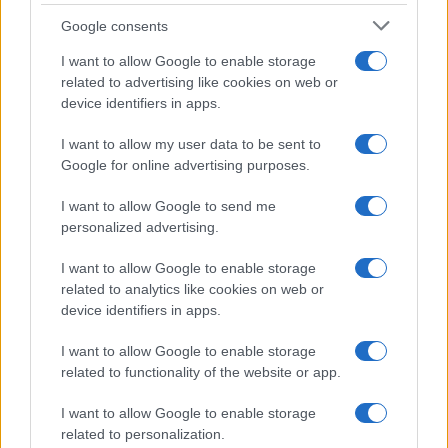
Google consents
I want to allow Google to enable storage
related to advertising like cookies on web or
device identifiers in apps.
I want to allow my user data to be sent to
Google for online advertising purposes.
I want to allow Google to send me
personalized advertising.
I want to allow Google to enable storage
related to analytics like cookies on web or
device identifiers in apps.
I want to allow Google to enable storage
related to functionality of the website or app.
I want to allow Google to enable storage
related to personalization.