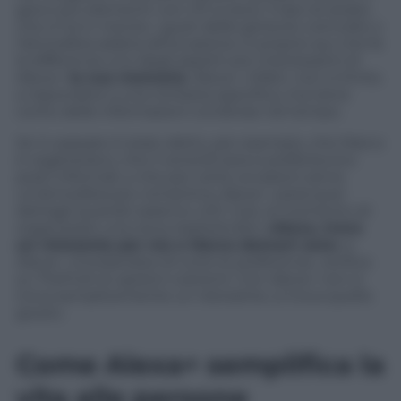
gioco più elementi: con chi si esce, il tipo di serata
che si ha in mente, i gusti delle persone coinvolte o
l’atmosfera adatta all’occasione. È proprio qui che fa
la differenza uno degli aspetti più interessanti di
Alexa+:
la sua memoria
. Alexa+, infatti, non si limita
a rispondere a una richiesta specifica, ma tiene
conto delle informazioni condivise nel tempo.
Se in passato è stato detto, per esempio, che Marco
è vegetariano, che il venerdì sera si preferiscono
posti informali, o che per certe occasioni serve
un’atmosfera più romantica, Alexa+ userà quei
dettagli quando saranno utili. Così, al momento di
organizzare una cena, basterà dire:
«Alexa, trova
un ristorante per me e Marco domani sera»
e
Alexa+, ricordandosi di tutte le preferenze, verifica
su TheFork le opzioni coerenti. Con Alexa+ non si
trova semplicemente un ristorante, si trova quello
giusto.
Come Alexa+ semplifica la
vita alle persone