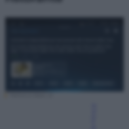
TheFork on Alexa+_10
Gi
ul
io
P
al