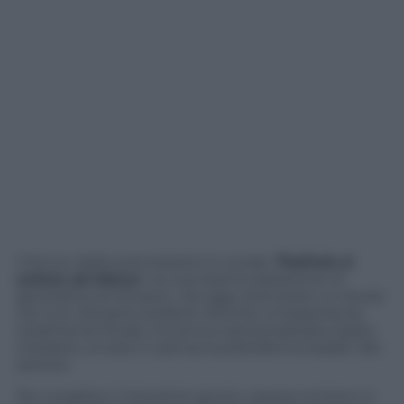
Il futuro delle prenotazioni è vocale.
TheFork si
unisce ad Alexa+
, la nuovissima assistente IA
generativa di Amazon. Da oggi, prenotare un tavolo
nei tuoi ristoranti preferiti diventa un’esperienza
totalmente fluida, intuitiva e personalizzata: basta
chiedere, al resto ci pensa la piattaforma leader del
settore.
Per scegliere il ristorante giusto, spesso entrano in