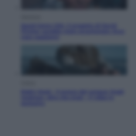
Televisione
Squid Game USA, il progetto di David
Fincher sarebbe stato accantonato. Ecco
cosa sappiamo
Cinema
Robin Hood – Il prezzo del sangue: Hugh
Jackman, altro che eroe! – Il video in
esclusiva