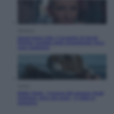
Televisione
Squid Game USA, il progetto di David
Fincher sarebbe stato accantonato. Ecco
cosa sappiamo
Cinema
Robin Hood – Il prezzo del sangue: Hugh
Jackman, altro che eroe! – Il video in
esclusiva