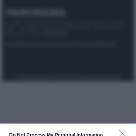
© 2025 – Panorama s.r.l. (Gruppo Società Editrice Italiana
spa) – Via Vittor Pisani 28, 20124 Milano – riproduzione
riservata – P.IVA 10518230965
Attualità
Lifestyle
Moda
Video
Podcast
Abbonati
Preferenze Privacy
Privacy Policy
Cookie Policy
Note legali
Do Not Process My Personal Information