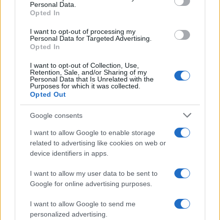
Personal Data.
not limited to your visit or usage behaviour. You may click to
Opted In
grant or deny consent to Google and its third-party tags to
use your data for below specified purposes in below Google
I want to opt-out of processing my
consent section.
Personal Data for Targeted Advertising.
Opted In
I want to opt-out of Collection, Use,
Retention, Sale, and/or Sharing of my
Personal Data that Is Unrelated with the
Purposes for which it was collected.
Opted Out
Google consents
I want to allow Google to enable storage
related to advertising like cookies on web or
device identifiers in apps.
I want to allow my user data to be sent to
Google for online advertising purposes.
I want to allow Google to send me
personalized advertising.