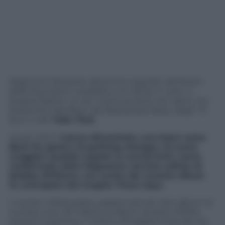
Negli anni Novanta, decennio segnato dal boom
delle boy band, il pubblico si è diviso in vere e
proprie fazioni, un po’ come avviene nel calcio, tra i
sostenitori dei Blue, dei Backstreet Boys, degli ‘ N
Sync e dei
Take That.
Quest’ultimi
hanno dimostrato, con brani come
Back for good
e
Eveything changes
, di avere
maggiori qualità rispetti ai concorrenti, come
confermato dalla folgorante carriera solista di
Robbie Williams, ma anche dal recente album
III, anticipato dal singolo
These days
.
I numeri, d’altra parte, parlano da soli: otto album al
numero uno, 30 milioni di dischi venduti, 8 Brits
Award in bacheca, 7 milioni di biglietti staccati nei