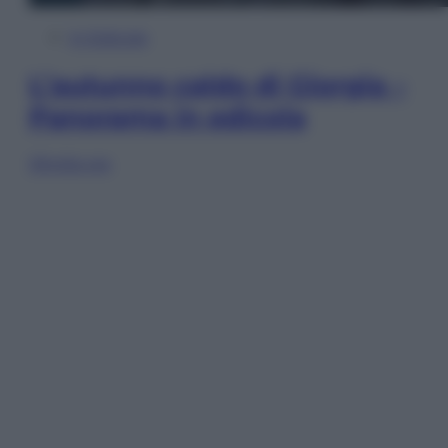
In Edicola
L’autunno caldo di Giorgia –
Panorama in edicola
Sfoglia ora