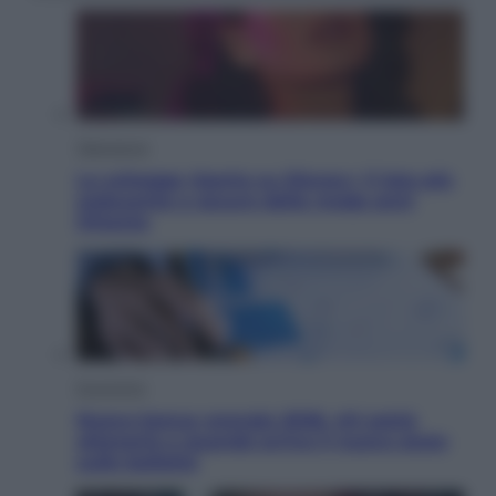
Televisione
Le schegge riporta su Disney+ il lato più
seducente e oscuro della moda anni
Ottanta
Economia
Nuovo bonus energia 2026, chi potrà
ottenerlo e quando arriva il nuovo aiuto
sulle bollette