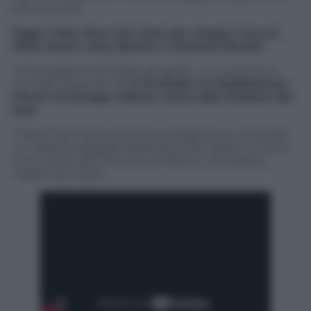
loro concerti.
Oggi i Take That non sono più cinque, ma tre:
Mark Owen, Gary Barlow e Howard Donald
.
Il trio inglese ha iniziato ad aprile un nuovo tour,
che farà tappa da noi
il 13 ottobre al Mediolanum
Forum di Assago, Milano, unica data italiana del
tour
.
I Take That hanno da poco pubblicato su Youtube
un videomessaggio dedicato ai fan italiani a meno
di un mese dal concerto di Milano, che potete
vedere qui sotto.