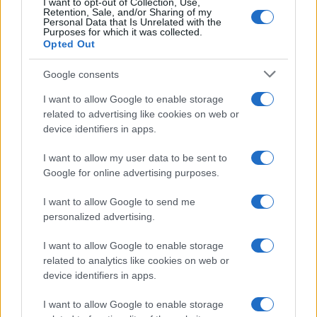
I want to opt-out of Collection, Use,
Retention, Sale, and/or Sharing of my
Personal Data that Is Unrelated with the
Purposes for which it was collected.
Opted Out
Google consents
I want to allow Google to enable storage
related to advertising like cookies on web or
device identifiers in apps.
I want to allow my user data to be sent to
Google for online advertising purposes.
I want to allow Google to send me
personalized advertising.
I want to allow Google to enable storage
related to analytics like cookies on web or
device identifiers in apps.
I want to allow Google to enable storage