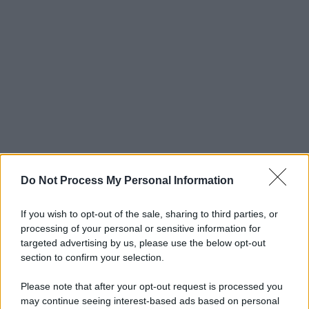
Do Not Process My Personal Information
If you wish to opt-out of the sale, sharing to third parties, or
processing of your personal or sensitive information for
targeted advertising by us, please use the below opt-out
section to confirm your selection.
Please note that after your opt-out request is processed you
may continue seeing interest-based ads based on personal