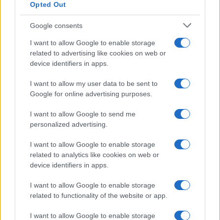
Opted Out
Google consents
I want to allow Google to enable storage
related to advertising like cookies on web or
device identifiers in apps.
I want to allow my user data to be sent to
Google for online advertising purposes.
I want to allow Google to send me
personalized advertising.
I want to allow Google to enable storage
related to analytics like cookies on web or
device identifiers in apps.
I want to allow Google to enable storage
related to functionality of the website or app.
I want to allow Google to enable storage