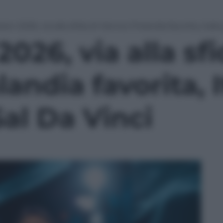
ion 2026, via alla sfida di Vienna: Finlandia favorita, Italia
026, via alla sfi
andia favorita, I
Sal Da Vinci