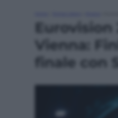
Home
»
Tempo Libero
»
Musica
»
Eurovis
Eurovision 2
Vienna: Finl
finale con 