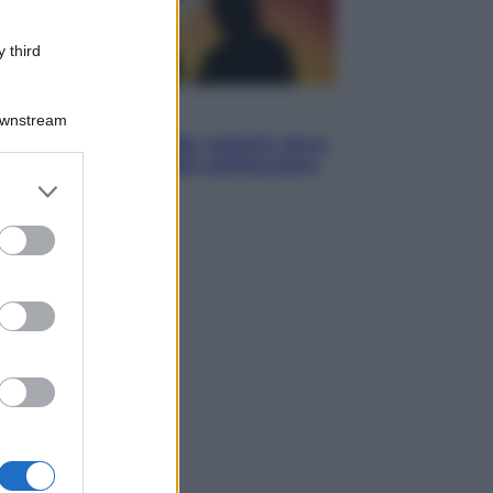
 third
Viaggi
Downstream
Eclissi totale e stelle cadenti: dove
ammirare il cielo più spettacolare
er and store
dell’estate
to grant or
ed purposes