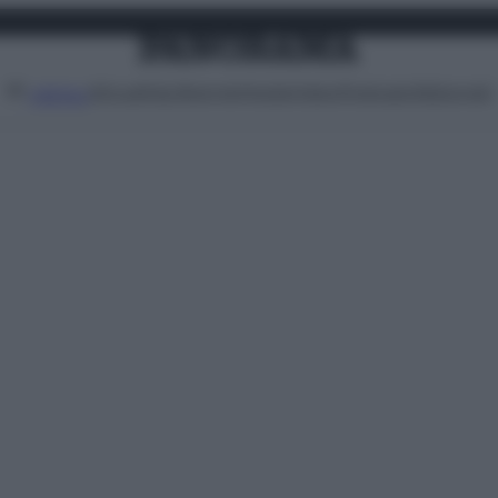
Attualità
Lifestyle
Moda
Video
Podcast
Abbonati
MENU