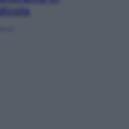
dicola
lia ora