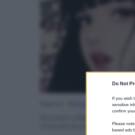
Do Not Pr
If you wish 
Google
Discover
Fo
Seguici su
sensitive in
confirm your
Eurovision 2026 parte da Vienna
Please note
Finlandia favorita, Italia già in f
based ads b