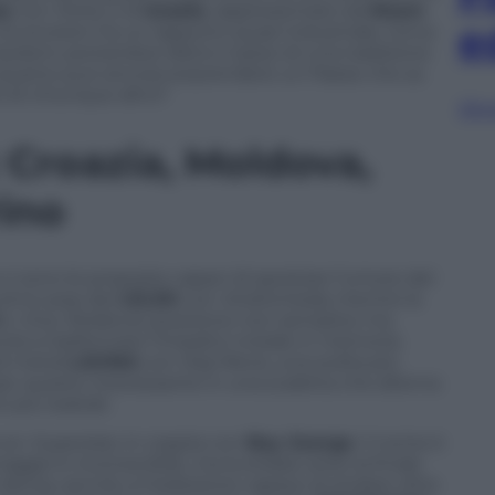
as
con
Ferto
, e di
Israele
, rappresentato da
Noam
e
n Eurovision ha un rapporto quasi industriale, torna
System
, portandosi dietro il peso di una tradizione
: quanto può ancora sorprendere un Paese che sa
o di chiunque altro?
Sfog
 Croazia, Moldova,
ino
 ci sono le proposte capaci di spostare l’umore del
 etno-pop dei
LELEK
con
Andromeda
, mentre la
e
Viva, Moldova!
, posizione non semplice ma
irà a trasformare l’impatto iniziale in memoria
nd metal
LAVINA
con
Kraj Mene
, una scelta più
 questo interessante in una scaletta che alterna
più teatrali.
con
Superstar
, in coppia con
Boy George
. Il nome è
naggio è riconoscibile, ma la strada verso la finale
 densa, servirà un’esibizione capace di andare oltre