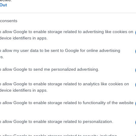
bato 16 maggio.
Out
e
Michael Ostrowski
, chiamati a guidare una
 non è soltanto una competizione musicale ma un
consents
 gusti, delle sue fratture, dei suoi desideri di
ombranti. Perché Eurovision resta questo: una festa
o allow Google to enable storage related to advertising like cookies on
i un discorso diplomatico, ma dove ogni scelta,
evice identifiers in apps.
chio finiscono inevitabilmente per raccontare
essa.
o allow my user data to be sent to Google for online advertising
s.
 15 Paesi in gara per
to allow Google to send me personalized advertising.
o allow Google to enable storage related to analytics like cookies on
evice identifiers in apps.
ersi
10 posti
per la finale del 16 maggio. L’ordine di
o allow Google to enable storage related to functionality of the website
Croazia, Grecia, Portogallo, Georgia, Finlandia,
uania, San Marino, Polonia e Serbia. A questi si
le, anche le esibizioni di
Italia
e
Germania
, già
esi con accesso diretto all’ultimo atto.
o allow Google to enable storage related to personalization.
 pass nella prima serata.
Sal Da Vinci
, in gara con
o allow Google to enable storage related to security, including