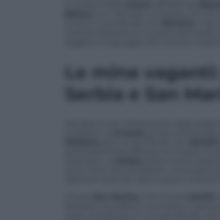
le chance della
Grecia
, affidata ad
Akyl
Bettan
con
Michelle
. La Svezia, che co
invece in semifinale con
FELICIA
e
My 
recente fortissima e la solita domanda
leggere il linguaggio del contest megli
Le mine vaganti:
Serbia e San Mar
Nel blocco più interessante della serata
pubblico. La
Croazia
punta sull’energia
Moldova
apre la semifinale con
Satoshi
potenzialmente efficace se il brano riusc
televisiva. La
Serbia
porta invece la ba
dura, meno accomodante, ma proprio per
identità nazionali, dance pop e momenti 
C’è poi
San Marino
, che schiera
Senhit
familiare al pubblico eurovisivo, il perso
resta complicata: in una semifinale così