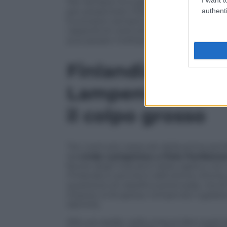
Per Sempre Sì
, è già atteso nella final
authenti
per presentare il brano al pubblico euro
Eurovision sempre più dominato dalla ric
capacità di costruire una narrazione nei 
può pesare moltissimo sull’immaginario 
Finlandia davanti
Lampenius e Pe
il colpo grosso
Tra i nomi più osservati della prima semi
da
Linda Lampenius e Pete Parkkone
favore degli indicatori della vigilia e con
Finlandia a vent’anni dall’ultima vittori
questione di classifica potenziale, ma d
imporsi, lo fa spesso rompendo il galat
identità.
Alle sue spalle, nella corsa ai dieci pos