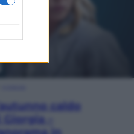
In Edicola
’autunno caldo
i Giorgia –
anorama in