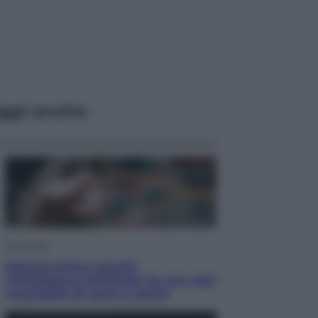
ggi anche
Economia
Materie prime: perché
l’Intelligenza Artificiale ha una sete
insaziabile di rame e uranio