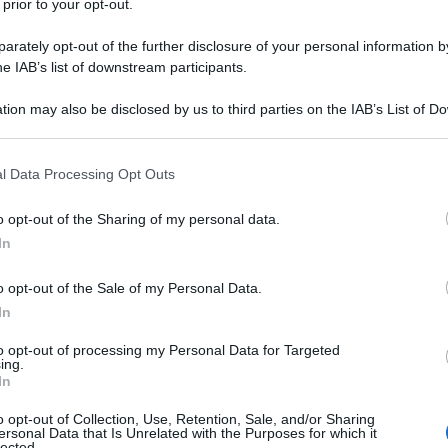
 prior to your opt-out.
rately opt-out of the further disclosure of your personal information by
he IAB’s list of downstream participants.
tion may also be disclosed by us to third parties on the IAB’s List of 
 that may further disclose it to other third parties.
 that this website/app uses one or more Google services and may gath
l Data Processing Opt Outs
including but not limited to your visit or usage behaviour. You may click 
 to Google and its third-party tags to use your data for below specifi
o opt-out of the Sharing of my personal data.
ogle consent section.
In
o opt-out of the Sale of my Personal Data.
In
sfacciato, sentimentale e politicamente sensibile
to opt-out of processing my Personal Data for Targeted
g Contest 2026
apre ufficialmente la sua
ing.
1.00 CEST
, dalla
Wiener Stadthalle
, con la prima
In
te simbolica: la
settantesima
nella storia del
l 2025 con
JJ
e la sua
Wasted Love
, il festival torna
o opt-out of Collection, Use, Retention, Sale, and/or Sharing
ersonal Data that Is Unrelated with the Purposes for which it
ate: prima semifinale il 12 maggio, seconda
lected.