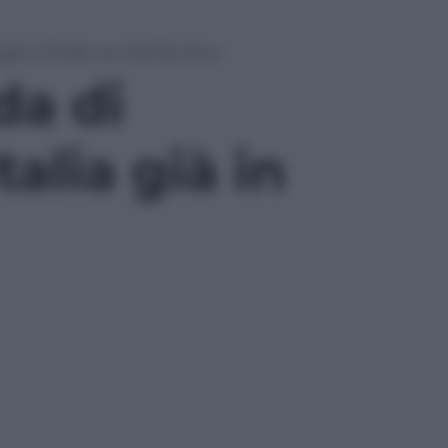
 già in finale con Sal Da Vinci
da di
talia già in