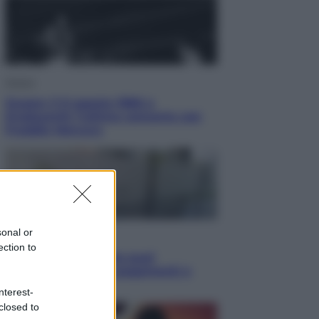
Musica
Queen: il 9 agosto 1986 a
Knebworth l’ultimo concerto con
Freddie Mercury
sonal or
Economia
ection to
Cassetto fiscale: ora puoi
controllare avvisi, pagamenti e
pratiche online
nterest-
closed to