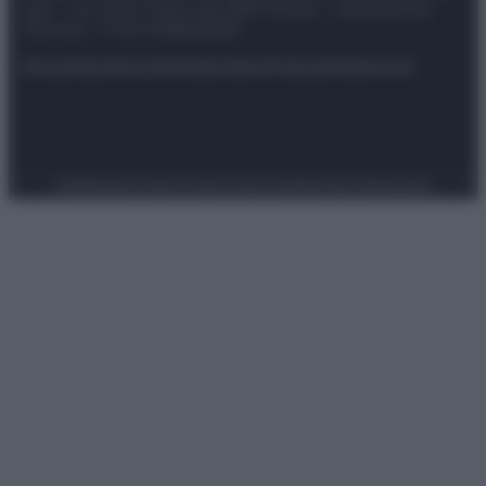
spa) – Via Vittor Pisani 28, 20124 Milano – riproduzione
riservata – P.IVA 10518230965
Attualità
Lifestyle
Moda
Video
Podcast
Abbonati
Preferenze Privacy
Privacy Policy
Cookie Policy
Note legali