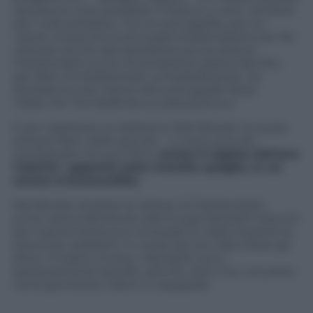
riprodurre il più possibile in bianco e nero, richiesta
per nulla semplic
e. Con le s
cenografi
e, poi,
ho
voluto ricostruire le
principali
ambientazioni per far
ritrovare
anche
al
lo spettatore più purista
di
Frankenstein junior la
sensazione gotica del film,
per farlo immedesimare completamente. Ho
illustrato la mia visione allo scenografo Paolo
Vitale
che l’ha
trasferita sul palcoscenico.
E per rispettare la tradizione (Mel Brooks ha quasi
sempre fatto delle piccole – e meno piccole,
comparsate nei suoi film),
anche il regista Adriano
Tallarini
apparirà
sotto mentite spoglie, in un
cameo irriconoscibile
.
Mel Brooks durante le riprese di Frankenstein
junior aveva distribuito alla troupe fazzoletti bianchi
per coprirsi la bocca e smorzare le risate durante le
scene più esilaranti, in modo da non disturbare gli
attori. A teatro, invece, i fazzoletti sono
assolutamente banditi, perché, oltre che concesso,
verrà spontaneo ridere a crepapelle.