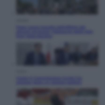
Attualità
Papa Leone travolto dall’affetto dei
giovani ad Assisi: l’abbraccio della folla
fuori dalla Basilica
Politica
Conte in Commissione Covid: l’ex
premier tiene un comizio politico