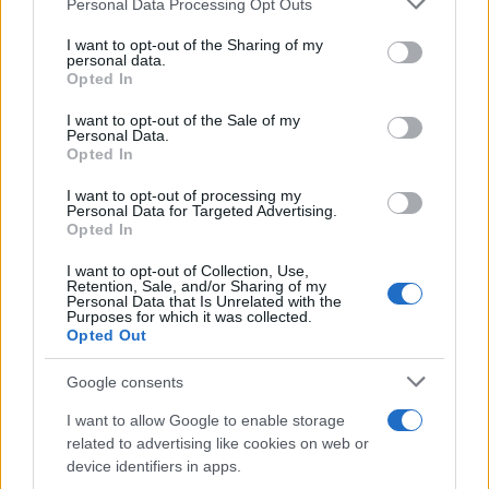
Personal Data Processing Opt Outs
This information may also be disclosed by us to third parties
on the IAB’s List of Downstream Participants that may further
I want to opt-out of the Sharing of my
disclose it to other third parties.
personal data.
Opted In
Please note that this website/app uses one or more Google
services and may gather and store information including but
I want to opt-out of the Sale of my
Personal Data.
not limited to your visit or usage behaviour. You may click to
Opted In
grant or deny consent to Google and its third-party tags to
use your data for below specified purposes in below Google
I want to opt-out of processing my
consent section.
Personal Data for Targeted Advertising.
Opted In
I want to opt-out of Collection, Use,
Retention, Sale, and/or Sharing of my
Personal Data that Is Unrelated with the
Purposes for which it was collected.
Opted Out
Google consents
I want to allow Google to enable storage
related to advertising like cookies on web or
device identifiers in apps.