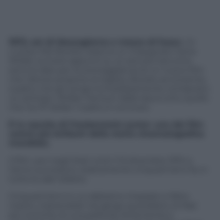
1973, set di
Mezzogiorno e mezzo di fuoco
. Un
curioso Mel Brooks osserva un impegnato Gene
Wilder scrivere appunti su un piccolo taccuino:
sono le idee per la sceneggiatura di un nuovo film
che l’attore propone al regista. Brooks acconsente,
a patto che gli venga immediatamente corrisposto
un anticipo. Wilder tira fuori dalla tasca tutto quello
che ha: 57 dollari. Il patto è concluso.
È la nascita di Frankenstein junior: uno dei film
comici più brillanti della storia cinematografica
mondiale.
Il film uscì negli Stati Uniti il 15 dicembre 1974 e
l’anno successivo, esattamente cinquant’anni fa, in
tutte le sale italiane.
Cinquant’anni in cui abbiamo imparato e fatto
nostre, inserendole nel gergo quotidiano, le frasi
più iconiche di una pellicola, fortemente e