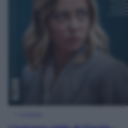
In Edicola
L’autunno caldo di Giorgia –