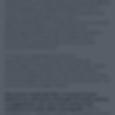
da portare in scena, fare ridere è sempre più difficile
che far piangere, e bisogna sfoderare un certo
ritmo. Frankenstein junior è un film entrato nella
nostra cultura generale, più o meno
approfonditamente, lo conoscono tutti. È una bella
sfida perché andiamo a confrontarci con
personaggi simbolici e frasi iconiche; e la sfida è
proprio riuscire a ritrarli, senza trasformarli in
macchiette, riproponendoli come sono stati
presentati da Mel Brooks”.
“C’è stato un grandissimo lavoro di
approfondimento, di studio e di analisi del
personaggio. Prendiamo per esempio Igor: Marty
Feldman è praticamente inarrivabile, quindi il
lavoro che abbiamo fatto è stato quello di rientrare
nel personaggio senza farne una caricatura, per non
sminuire il personaggio stesso”
Allo stesso modo del film, il musical si può
definire un chimerico miscuglio di ironia, poesia
e suggestione, con una vena comico noir,
compresa
la
scelta delle scenografie
.
“Con il
progetto luci –
spiega il regista
– ho chiesto di poter