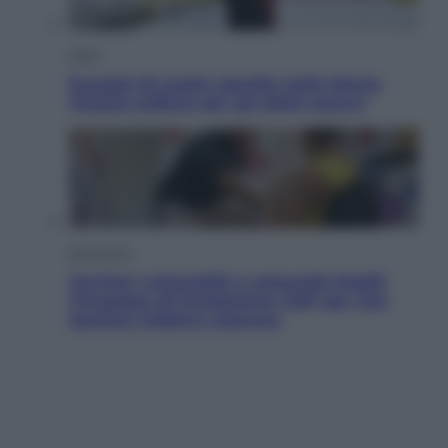
Sport
Europei di nuoto: gasolio nella Senna
Vietato tuffarsi per gli atleti azzurri
Economia
Territori vulnerabili e comunità fragili:
l’impegno di Fondazione CDP per non
lasciare indietro nessuno