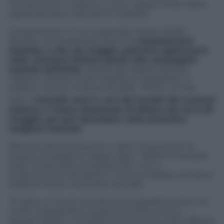
volutamente in bianco e nero, capace di far ridere
ogniqualvolta si decida di rivederla!
Cinquant’anni in cui, la geniale mente di Mel
Brooks, ne ha partorito anche la
trasposizione
teatrale, e che, da maggio, potremo apprezzare
nella versione italiana grazie alla compagnia
teatrale
Saltafoss
, diretta dal regista Adriano
Tallarini. Canzoni tutte tradotte e riadattate in
italiano, tranne l’indimenticabile
“Puttin’ on the
.
Ritz”
.
L’esordio sarà in uno dei templi del musical
italiano, il Teatro Nazionale di Milano dal 23 al 25
maggio, per poi riprendere nella prossima
stagione teatrale.
Reduce dal successo di un altro musical con la
stessa compagnia,
Happy Days
, Tallarini è sempre
stato innamorato di questo film cult, e
la decisione di riproporlo in forma teatrale cantata e
ballata è stata una scelta naturale.
“È stato un lavoro sicuramente appassionante ma
molto impegnativo, proprio perché comico. –
spiega Tallarini -Considero la comicità molto difficile