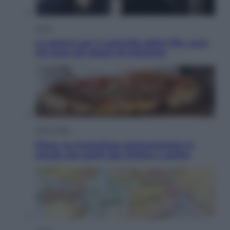
Sport
La guerra per il controllo della Fifa, ecco
chi sono gli alleati di Infantino
Vino e Cibo
Pizza, la rivoluzione gastronomica in
tavola che parte dal mulino a pietra