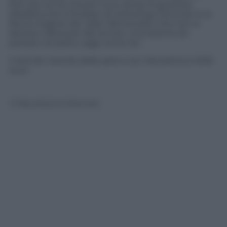
Non per la Cia, ma per il suo senso di giustizia.
Idealista che si fa largo tra sotterfugi, Donovan è la
faccia migliore dei valori democratici che non si
lasciano offuscare dal terrore. Una lezione da
portare nel petto, oggi come ieri.
Il dvd de
Il ponte delle spie
è con
Panorama
a 15,90
euro.
© Riproduzione Riservata