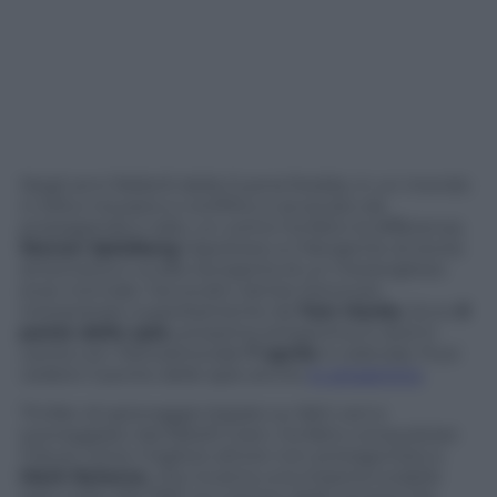
Negli anni febbrili della Guerra fredda, in un mondo
in bilico tra pace e conflitto e accecato da
propaganda e odio, un uomo ha fatto la differenza.
Steven Spielberg
rispolvera un frangente di storia
americana e va alla riscoperta di un meraviglioso
eroe normale, l’avvocato James Donovan,
interpretato superbamente da
Tom Hanks
. Ecco
Il
ponte delle spie
, prossima anteprima in dvd in
uscita con
Panorama
(dal
7 aprile
in edicola). Puoi
vedere Il ponte delle spie anche
in streaming
.
Thriller di spionaggio basato su fatti veri e
sceneggiato dai fratelli Coen, ha fatto conquistare
l’Oscar come migliore attore non protagonista a
Mark Rylance
, che incarna una imperscrutabile