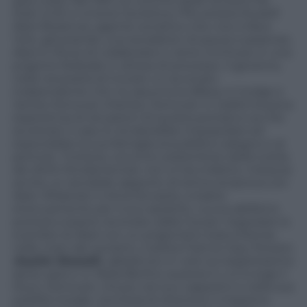
spia russa. Nel 1957, al culmine delle tensioni fra
Stati Uniti e Unione Sovietica, l’Fbi arresta Rudolf
Abel (Rylance), agente sovietico che vive a New
York, generando una escalation di paura e paranoia.
Abel si rifiuta di collaborare e viene rinchiuso in una
prigione federale in attesa di processo. Il governo,
nella necessità di trovare un avvocato
indipendente che ne assuma la difesa, si rivolge a
James Donovan (Hanks). Donovan in realtà ha poca
esperienza di situazioni di questa portata e sa che
accettare il caso lo renderebbe impopolare ed
esporrebbe la sua famiglia al pubblico sdegno e al
pericolo. Tuttavia, convinto sostenitore della tutela
dei diritti fondamentali, non si tira indietro. Instaura
anche un sensibile rapporto di stima reciproca con
Abel. Sfidando il clima forcaiolo, si batte
strenuamente per il suo assistito. La sua abilità lo
porterà a essere reclutato dalla Cia per negoziare lo
scambio di Abel con un prigioniero statunitense
nelle mani dei sovietici, il pilota Francis Gary Powers
(
Austin Stowell
), abbattuto in volo sul segretissimo
aereo spia U-2. Nella Berlino austera in cui si erge il
Muro, Donovan, chiuso nel suo cappotto e nella sua
solidità morale, cercherà di ottenere il massimo.