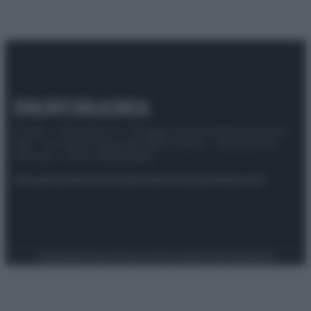
© 2025 – Panorama s.r.l. (Gruppo Società Editrice Italiana
spa) – Via Vittor Pisani 28, 20124 Milano – riproduzione
riservata – P.IVA 10518230965
Attualità
Lifestyle
Moda
Video
Podcast
Abbonati
Preferenze Privacy
Privacy Policy
Cookie Policy
Note legali