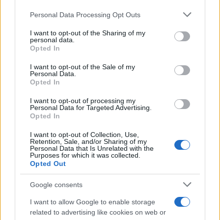
Personal Data Processing Opt Outs
This information may also be disclosed by us to third parties
on the IAB’s List of Downstream Participants that may further
I want to opt-out of the Sharing of my
disclose it to other third parties.
personal data.
Opted In
Please note that this website/app uses one or more Google
services and may gather and store information including but
I want to opt-out of the Sale of my
Personal Data.
not limited to your visit or usage behaviour. You may click to
Opted In
grant or deny consent to Google and its third-party tags to
use your data for below specified purposes in below Google
I want to opt-out of processing my
consent section.
Personal Data for Targeted Advertising.
Opted In
I want to opt-out of Collection, Use,
Retention, Sale, and/or Sharing of my
Personal Data that Is Unrelated with the
Purposes for which it was collected.
Opted Out
Google consents
I want to allow Google to enable storage
related to advertising like cookies on web or