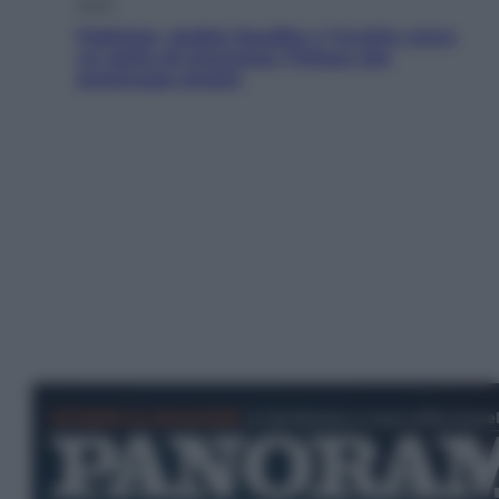
Esteri
Pakistan, Arabia Saudita e Turchia verso
un patto di sicurezza: l’intesa che
preoccupa Israele