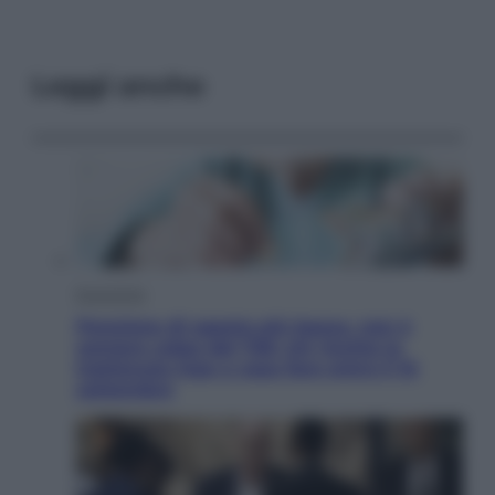
Leggi anche
Economia
Pensione di agosto più bassa, non è
sempre colpa del 730: chi rischia la
trattenuta Inps e cosa fare entro il 15
settembre