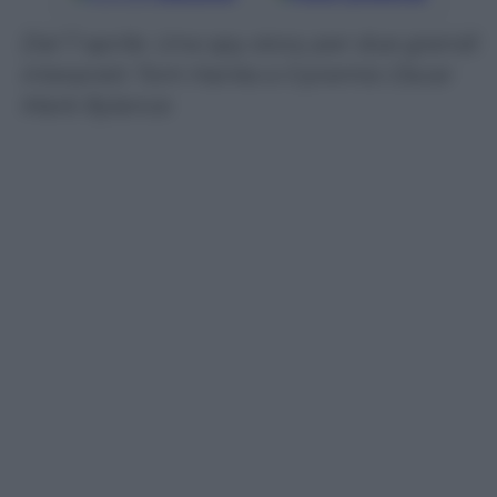
Dal 7 aprile. Una spy story per due grandi
interpreti: Tom Hanks e il premio Oscar
Mark Rylance