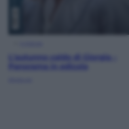
In Edicola
L’autunno caldo di Giorgia –
Panorama in edicola
Sfoglia ora