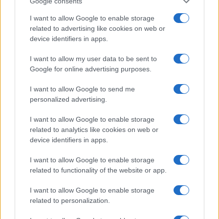
Google consents
I want to allow Google to enable storage
related to advertising like cookies on web or
device identifiers in apps.
I want to allow my user data to be sent to
Google for online advertising purposes.
I want to allow Google to send me
personalized advertising.
I want to allow Google to enable storage
related to analytics like cookies on web or
device identifiers in apps.
I want to allow Google to enable storage
related to functionality of the website or app.
I want to allow Google to enable storage
related to personalization.