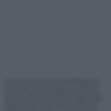
Svolta nell’inchiesta sull’incendio all’aeroporto di
Catania che nella notte tra il 16 e il 17 luglio scorso
causò danni e la chiusura dello scalo per diversi
giorni, con ripercussioni e disagi su tutta la Sicilia.
Otto persone sono state iscritte sul registro degli
indagati dalla Procura di Catania per l’ipotesi di
reato di incendio colposo. Tra loro ci sono anche