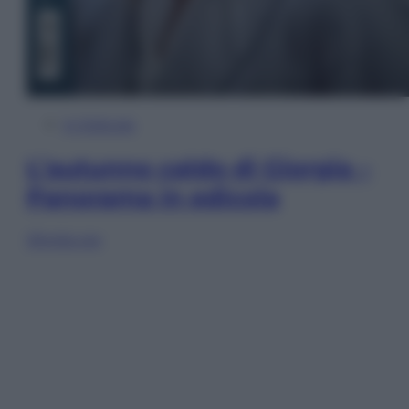
In Edicola
L’autunno caldo di Giorgia –
Panorama in edicola
Sfoglia ora