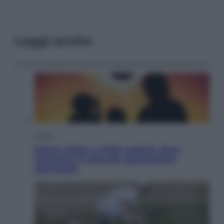
Leggi anche
Viaggi
Eclissi totale e stelle cadenti: dove
ammirare il cielo più spettacolare
dell’estate