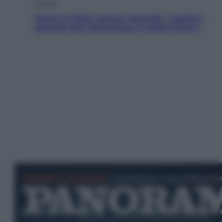
Energia
Aiuto! In Italia manca l’energia. I quattro
ostacoli che minacciano il nostro futuro