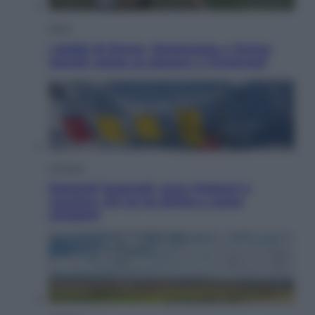
Sport
I dubbi di Sinner, fisioterapia a Torino:
Jannik valuta se giocare a Cincinnati
Cronaca
Dolomiti Superski, ecco rimborsi e
voucher: chi ne ha diritto e come
chiederli