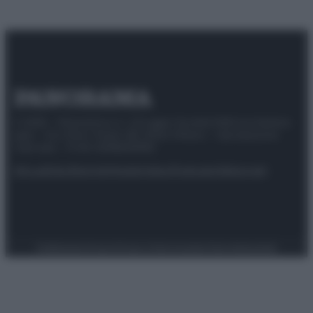
© 2025 – Panorama s.r.l. (Gruppo Società Editrice Italiana
spa) – Via Vittor Pisani 28, 20124 Milano – riproduzione
riservata – P.IVA 10518230965
Attualità
Lifestyle
Moda
Video
Podcast
Abbonati
Preferenze Privacy
Privacy Policy
Cookie Policy
Note legali