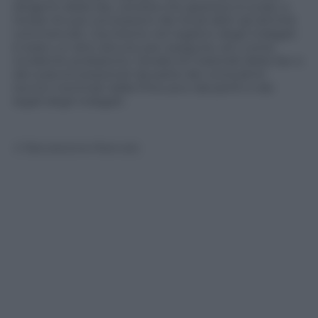
dirigenti della Sac, società che gestisce lo scalo, e
titolari di sub concessioni dei locali abiti ad attività
commerciali. L’iscrizione nel registro degli indagati
è stato un atto dovuto per eseguire, ieri, come
incidente probatorio, l’analisi di materiali della Sac e
dei subconcessionari da parte dei consulenti
tecnici nominati dalla Procura e dai periti e dai
legali degli indagati.
© Riproduzione Riservata