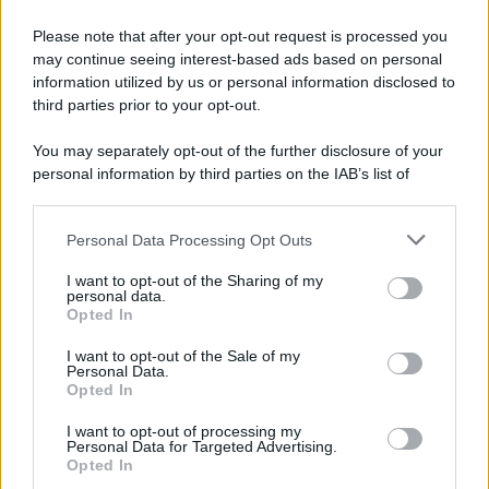
Please note that after your opt-out request is processed you
may continue seeing interest-based ads based on personal
information utilized by us or personal information disclosed to
third parties prior to your opt-out.
You may separately opt-out of the further disclosure of your
personal information by third parties on the IAB’s list of
downstream participants.
Personal Data Processing Opt Outs
This information may also be disclosed by us to third parties
on the IAB’s List of Downstream Participants that may further
I want to opt-out of the Sharing of my
disclose it to other third parties.
personal data.
Opted In
Please note that this website/app uses one or more Google
services and may gather and store information including but
I want to opt-out of the Sale of my
Personal Data.
not limited to your visit or usage behaviour. You may click to
Opted In
grant or deny consent to Google and its third-party tags to
use your data for below specified purposes in below Google
I want to opt-out of processing my
consent section.
Personal Data for Targeted Advertising.
Opted In