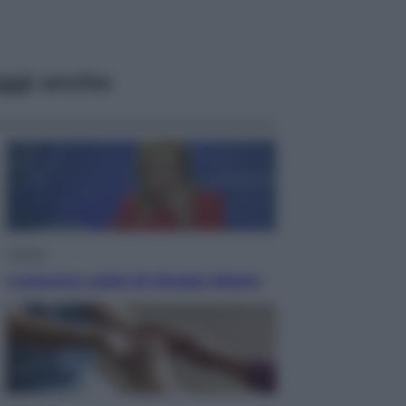
ggi anche
Politica
L’autunno caldo di Giorgia Meloni