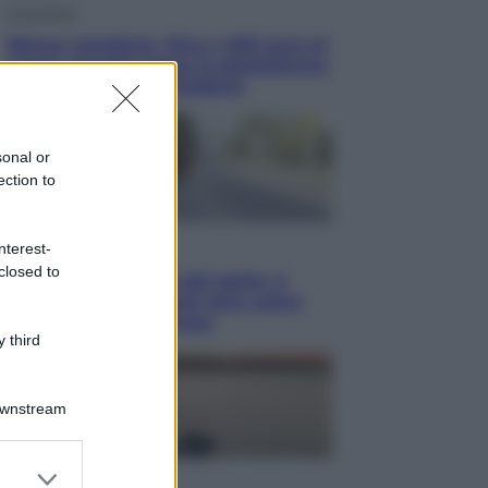
Economia
Bonus caregiver, fino a 400 euro al
mese: quando parte la piattaforma
INPS e chi può richiederlo
sonal or
ection to
Viaggi
nterest-
closed to
Giornata mondiale del gatto, è
boom di vacanze con loro: come
viaggiare senza stress
 third
Downstream
er and store
Lifestyle