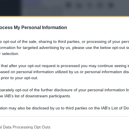
Capuano
3 Settembre 2023
– Lettura: 2 minuti
ocess My Personal Information
to opt-out of the sale, sharing to third parties, or processing of your per
formation for targeted advertising by us, please use the below opt-out s
 selection.
 that after your opt-out request is processed you may continue seeing i
nti preferite
ased on personal information utilized by us or personal information dis
 prior to your opt-out.
mpione del Mondo della Ducati,
rately opt-out of the further disclosure of your personal information by
 anche Bastianini: frattura del malleolo
he IAB’s list of downstream participants.
tion may also be disclosed by us to third parties on the IAB’s List of 
 that may further disclose it to other third parties.
 that this website/app uses one or more Google services and may gath
l Data Processing Opt Outs