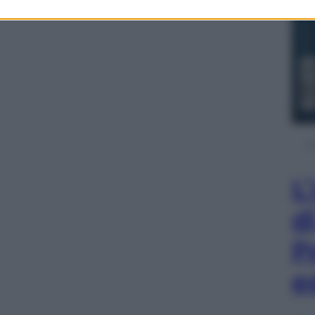
L
d
P
e