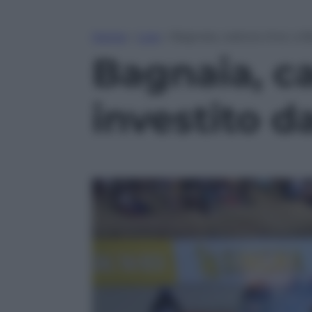
Home
»
Live
»
Bagnaia, caduta choc a Ba
Bagnaia, c
investito d