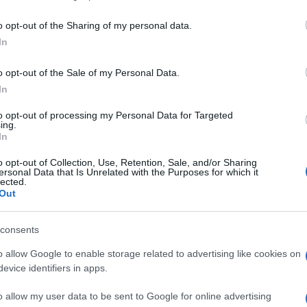
including but not limited to your visit or usage behaviour. You may click 
 to Google and its third-party tags to use your data for below specifi
o opt-out of the Sharing of my personal data.
ogle consent section.
In
o opt-out of the Sale of my Personal Data.
In
to opt-out of processing my Personal Data for Targeted
ing.
In
o opt-out of Collection, Use, Retention, Sale, and/or Sharing
ersonal Data that Is Unrelated with the Purposes for which it
lected.
logna di MotoGp. Prima una carambola a centro
Out
 di Enea Bastianini, portato in ospedale con una
del metacarpo, poi dopo poche centinaia di metri la
o davanti a tutti. Il campione del Mondo della
consents
to e poi colpito alla gamba sinistra dalla KTM di
za. La gara è stata immediatamente interrotta con
o allow Google to enable storage related to advertising like cookies on
. Bagnaia è stato trasportato prima al centro
evice identifiers in apps.
Barcellona.
o allow my user data to be sent to Google for online advertising
 una lesione a tibia e femore che, però, non è molto