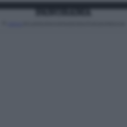
Attualità
Lifestyle
Moda
Video
Podcast
Abbonati
MENU