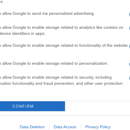
s.
a frattura, dobbiamo vedere se c’è un’altra
to bene e il pilota è cosciente. Le ulteriori analisi ci
to allow Google to send me personalized advertising.
sono delle lesioni. Io penso che avrà fortuna; non
. Bastianini? Ha la frattura del malleolo tibiale
n operazione chirurgica” ha dichiarato il dottor
o allow Google to enable storage related to analytics like cookies on
 Mobile della Moto Gp.
evice identifiers in apps.
 impressioni. Per Bagnaia nessuna frattura e la
o allow Google to enable storage related to functionality of the website
ieme al suo team per cercare di mettersi alle spalle la
 giorni a Misano si torna in pista.
o allow Google to enable storage related to personalization.
o allow Google to enable storage related to security, including
cation functionality and fraud prevention, and other user protection.
CONFIRM
Data Deletion
Data Access
Privacy Policy