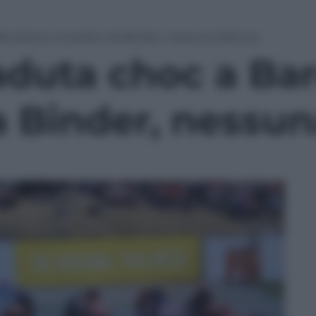
rcellona: investito da Binder, nessuna frattura
aduta choc a Bar
a Binder, nessun