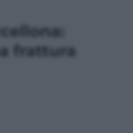
cellona:
a frattura