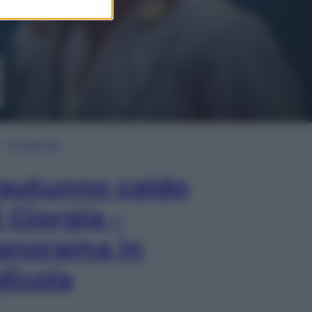
In Edicola
’autunno caldo
i Giorgia –
anorama in
dicola