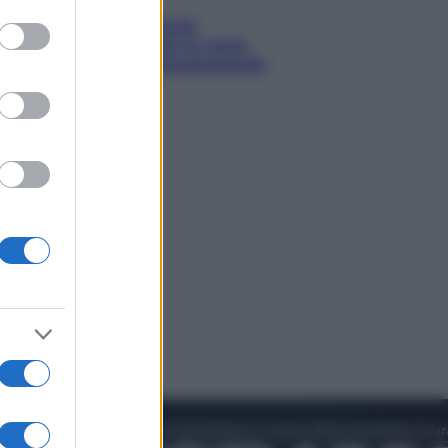
to grant or
ed purposes
Sea-Doo: dalla velocità
all’esplorazione, così le moto
d’acqua stanno rivoluzionando
l’outdoor