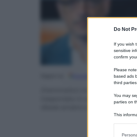
Do Not Pr
If you wish 
sensitive in
confirm your
Please note
Google
Discover
Fo
Seguici su
based ads b
third parties
Drammatico incidente per il ca
You may sepa
trasportato in ospedale. A terra
parties on t
tibiale sinistro e del metacarpo
This informa
Participants
Please note
Persona